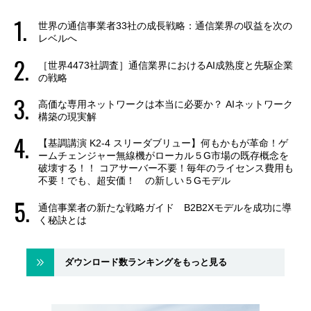
世界の通信事業者33社の成長戦略：通信業界の収益を次の
レベルへ
［世界4473社調査］通信業界におけるAI成熟度と先駆企業
の戦略
高価な専用ネットワークは本当に必要か？ AIネットワーク
構築の現実解
【基調講演 K2-4 スリーダブリュー】何もかもが革命！ゲ
ームチェンジャー無線機がローカル５G市場の既存概念を
破壊する！！ コアサーバー不要！毎年のライセンス費用も
不要！でも、超安価！ の新しい５Gモデル
通信事業者の新たな戦略ガイド B2B2Xモデルを成功に導
く秘訣とは
ダウンロード数ランキングをもっと見る