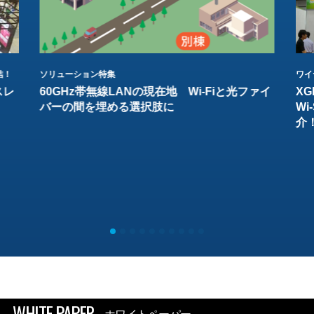
結！
ソリューション特集
ワイ
スレ
60GHz帯無線LANの現在地 Wi-Fiと光ファイ
XG
バーの間を埋める選択肢に
W
介
WHITE PAPER