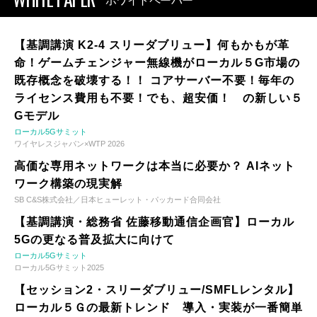
ホワイトペーパー
【基調講演 K2-4 スリーダブリュー】何もかもが革
命！ゲームチェンジャー無線機がローカル５G市場の
既存概念を破壊する！！ コアサーバー不要！毎年の
ライセンス費用も不要！でも、超安価！ の新しい５
Gモデル
ローカル5Gサミット
ワイヤレスジャパン×WTP 2026
高価な専用ネットワークは本当に必要か？ AIネット
ワーク構築の現実解
SB C&S株式会社／日本ヒューレット・パッカード合同会社
【基調講演・総務省 佐藤移動通信企画官】ローカル
5Gの更なる普及拡大に向けて
ローカル5Gサミット
ローカル5Gサミット2025
【セッション2・スリーダブリュー/SMFLレンタル】
ローカル５Ｇの最新トレンド 導入・実装が一番簡単