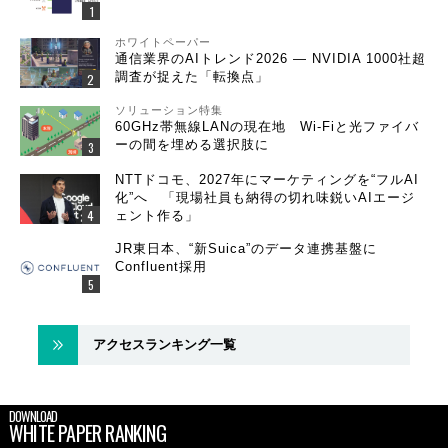
ホワイトペーパー
通信業界のAIトレンド2026 ― NVIDIA 1000社超
調査が捉えた「転換点」
ソリューション特集
60GHz帯無線LANの現在地 Wi-Fiと光ファイバ
ーの間を埋める選択肢に
NTTドコモ、2027年にマーケティングを“フルAI
化”へ 「現場社員も納得の切れ味鋭いAIエージ
ェント作る」
JR東日本、“新Suica”のデータ連携基盤に
Confluent採用
アクセスランキング一覧
DOWNLOAD
WHITE PAPER RANKING