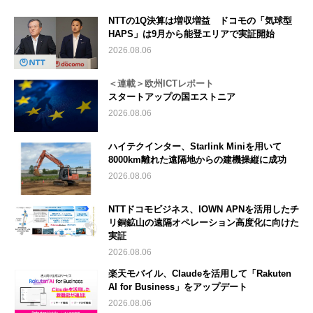
NTTの1Q決算は増収増益 ドコモの「気球型
HAPS」は9月から能登エリアで実証開始
2026.08.06
＜連載＞欧州ICTレポート
スタートアップの国エストニア
2026.08.06
ハイテクインター、Starlink Miniを用いて
8000km離れた遠隔地からの建機操縦に成功
2026.08.06
NTTドコモビジネス、IOWN APNを活用したチ
リ銅鉱山の遠隔オペレーション高度化に向けた
実証
2026.08.06
楽天モバイル、Claudeを活用して「Rakuten
AI for Business」をアップデート
2026.08.06