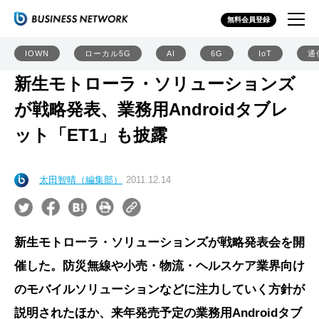
無料会員登録
IOWN
ローカル5G
AI
6G
IoT
通
新生モトローラ・ソリューションズ
が戦略発表、業務用Androidタブレ
ット「ET1」も披露
太田智晴（編集部）
2011.12.14
新生モトローラ・ソリューションズが戦略発表会を開
催した。防災無線や小売・物流・ヘルスケア業界向け
のモバイルソリューションなどに注力していく方針が
説明されたほか、来年発売予定の業務用Androidタブ