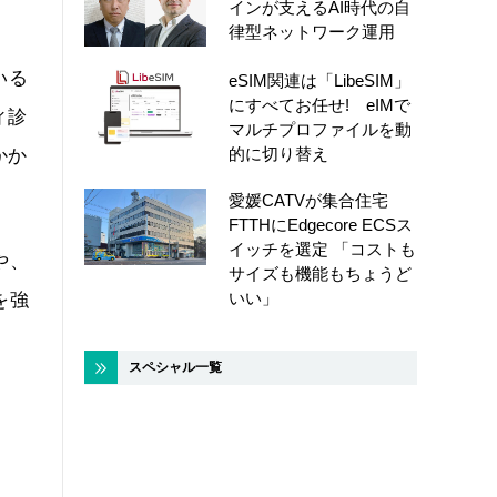
インが支えるAI時代の自
律型ネットワーク運用
いる
eSIM関連は「LibeSIM」
にすべてお任せ! eIMで
ィ診
マルチプロファイルを動
的に切り替え
かか
愛媛CATVが集合住宅
FTTHにEdgecore ECSス
イッチを選定 「コストも
や、
サイズも機能もちょうど
いい」
を強
スペシャル一覧