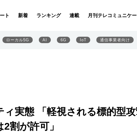
ート
新着
ランキング
連載
月刊テレコミュニケー
ローカル5G
AI
6G
IoT
通信事業者向け
ティ実態 「軽視される標的型攻
は2割が許可」