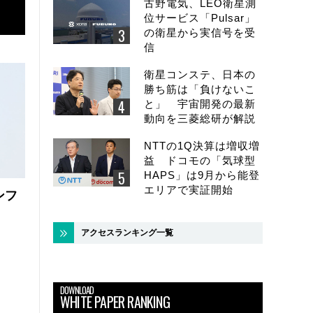
古野電気、LEO衛星測
位サービス「Pulsar」
の衛星から実信号を受
信
衛星コンステ、日本の
勝ち筋は「負けないこ
と」 宇宙開発の最新
動向を三菱総研が解説
NTTの1Q決算は増収増
益 ドコモの「気球型
HAPS」は9月から能登
エリアで実証開始
ンフ
アクセスランキング一覧
DOWNLOAD
WHITE PAPER RANKING