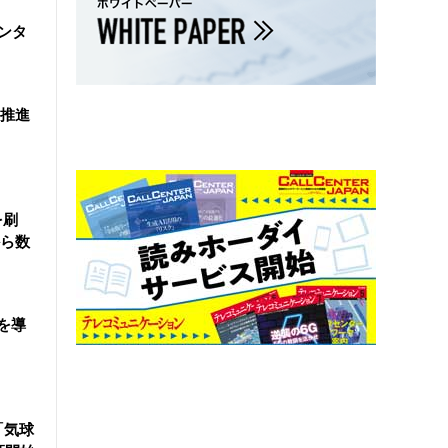
ンタ
を推進
を刷
ら数
を導
「気球