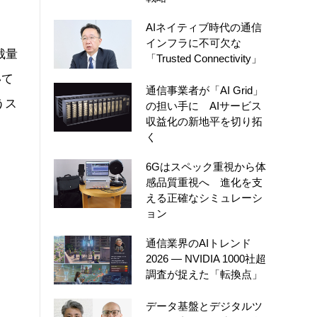
AIネイティブ時代の通信
インフラに不可欠な
裁量
「Trusted Connectivity」
いて
通信事業者が「AI Grid」
うス
の担い手に AIサービス
収益化の新地平を切り拓
く
6Gはスペック重視から体
感品質重視へ 進化を支
える正確なシミュレーシ
ョン
通信業界のAIトレンド
2026 ― NVIDIA 1000社超
調査が捉えた「転換点」
データ基盤とデジタルツ