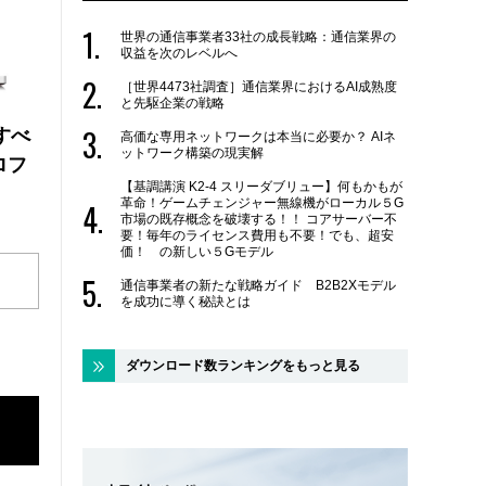
世界の通信事業者33社の成長戦略：通信業界の
収益を次のレベルへ
［世界4473社調査］通信業界におけるAI成熟度
と先駆企業の戦略
にすべ
高価な専用ネットワークは本当に必要か？ AIネ
ットワーク構築の現実解
ロフ
【基調講演 K2-4 スリーダブリュー】何もかもが
革命！ゲームチェンジャー無線機がローカル５G
市場の既存概念を破壊する！！ コアサーバー不
要！毎年のライセンス費用も不要！でも、超安
価！ の新しい５Gモデル
通信事業者の新たな戦略ガイド B2B2Xモデル
を成功に導く秘訣とは
ダウンロード数ランキングをもっと見る