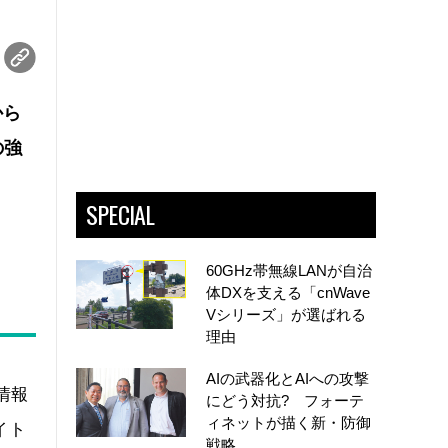
から
の強
SPECIAL
60GHz帯無線LANが自治
体DXを支える「cnWave
Vシリーズ」が選ばれる
理由
AIの武器化とAIへの攻撃
情報
にどう対抗? フォーテ
ィネットが描く新・防御
イト
戦略