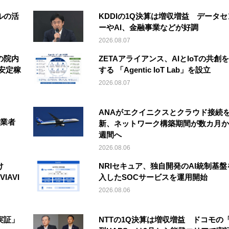
ルの活
KDDIの1Q決算は増収増益 データセ
ーやAI、金融事業などが好調
2026.08.07
の院内
ZETAアライアンス、AIとIoTの共創
安定稼
する 「Agentic IoT Lab」を設立
2026.08.07
ANAがエクイニクスとクラウド接続
事業者
新、ネットワーク構築期間が数カ月か
週間へ
2026.08.06
け
NRIセキュア、独自開発のAI統制基盤
IAVI
入したSOCサービスを運用開始
2026.08.06
実証」
NTTの1Q決算は増収増益 ドコモの