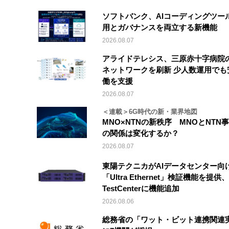
ソフトバンク、AIコーディングツー
用とガバナンスを両立する新機能
2026.08.07
アライドテレシス、三原赤十字病院
ネットワークを刷新 少人数運用でも
働を支援
2026.08.07
＜連載＞6G時代の新・業界地図
MNO×NTNの新秩序 MNOとNTN
の関係は変化するか？
2026.08.07
東陽テクニカがAIデータセンター向
「Ultra Ethernet」検証機能を提供、V
TestCenterに機能追加
2026.08.06
総務省の「ワット・ビット連携関連