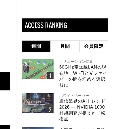
ACCESS RANKING
週間
月間
会員限定
ソリューション特集
60GHz帯無線LANの現
在地 Wi-Fiと光ファイ
バーの間を埋める選択
肢に
ホワイトペーパー
通信業界のAIトレンド
2026 ― NVIDIA 1000
社超調査が捉えた「転
換点」