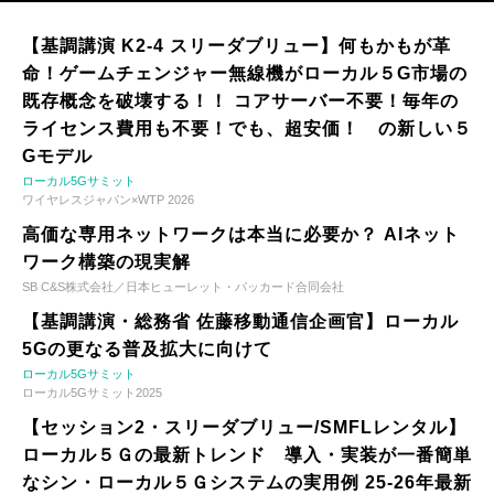
【基調講演 K2-4 スリーダブリュー】何もかもが革
命！ゲームチェンジャー無線機がローカル５G市場の
既存概念を破壊する！！ コアサーバー不要！毎年の
ライセンス費用も不要！でも、超安価！ の新しい５
Gモデル
ローカル5Gサミット
ワイヤレスジャパン×WTP 2026
高価な専用ネットワークは本当に必要か？ AIネット
ワーク構築の現実解
SB C&S株式会社／日本ヒューレット・パッカード合同会社
【基調講演・総務省 佐藤移動通信企画官】ローカル
5Gの更なる普及拡大に向けて
ローカル5Gサミット
ローカル5Gサミット2025
【セッション2・スリーダブリュー/SMFLレンタル】
ローカル５Ｇの最新トレンド 導入・実装が一番簡単
なシン・ローカル５Ｇシステムの実用例 25-26年最新