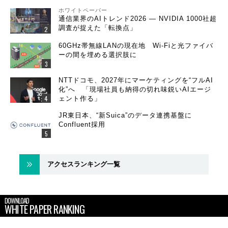
ホワイトペーパー
通信業界のAIトレンド2026 ― NVIDIA 1000社超
調査が捉えた「転換点」
60GHz帯無線LANの現在地 Wi-Fiと光ファイバ
ーの間を埋める選択肢に
NTTドコモ、2027年にマーケティングを“フルAI
化”へ 「現場社員も納得の切れ味鋭いAIエージ
ェント作る」
JR東日本、“新Suica”のデータ連携基盤に
Confluent採用
アクセスランキング一覧
DOWNLOAD
WHITE PAPER RANKING