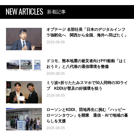
NEW ARTICLES
新着記事
オプテージ 名部社長「日本のデジタルインフ
ラ強靭化へ 関西から全国、海外へ羽ばたく」
2026.08.06
ドコモ、熊本地震の被災者向けPFI船舶「はく
おうⅡ」と八代港の通信環境を整備
2026.08.05
ミリ波×折りたたみスマホで50人同時の3Dライ
ブ KDDIが普及の好循環を狙う
2026.08.05
ローソンとKDDI、団地再生に挑む「ハッピー
ローソンタウン」を開業 通信・AIで地域の暮
らしを支援
2026.08.05