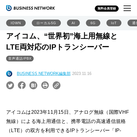
無料会員登録
IOWN
ローカル5G
AI
6G
IoT
通
アイコム、“世界初”海上用無線と
LTE両対応のIPトランシーバー
音声通話/PBX
BUSINESS NETWORK編集部
2023.11.16
アイコムは2023年11月15日、アナログ無線（国際VHF
無線）による海上用通信と、携帯電話の高速通信規格
（LTE）の双方を利用できるIPトランシーバー「IP-