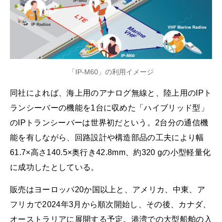
「IP-M60」の利用イメージ
同社によれば、海上用のアナログ無線と、陸上用のIPト
ランシーバーの機能を1台に収めた「ハイブリッド型」
のIPトランシーバーは世界初だという。2台分の通信機
能を有しながら、回路設計や構造部品の工夫により幅
61.7×高さ140.5×奥行き42.8mm、約320 gの小型軽量化
に成功したとしている。
販売はヨーロッパ20か国以上と、アメリカ、中東、ア
フリカで2024年3月から順次開始し、その後、カナダ、
オーストラリアに展開する予定。港湾での大型船舶の入