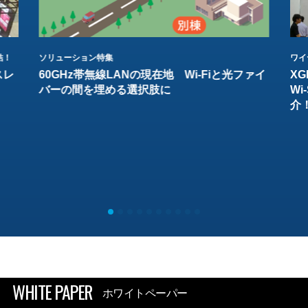
結！
ソリューション特集
ワイ
スレ
60GHz帯無線LANの現在地 Wi-Fiと光ファイ
XG
バーの間を埋める選択肢に
W
介
WHITE PAPER
ホワイトペーパー