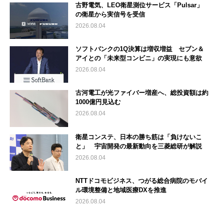
古野電気、LEO衛星測位サービス「Pulsar」
の衛星から実信号を受信
2026.08.04
ソフトバンクの1Q決算は増収増益 セブン＆
アイとの「未来型コンビニ」の実現にも意欲
2026.08.04
古河電工が光ファイバー増産へ、総投資額は約
1000億円見込む
2026.08.04
衛星コンステ、日本の勝ち筋は「負けないこ
と」 宇宙開発の最新動向を三菱総研が解説
2026.08.04
NTTドコモビジネス、つがる総合病院のモバイ
ル環境整備と地域医療DXを推進
2026.08.04