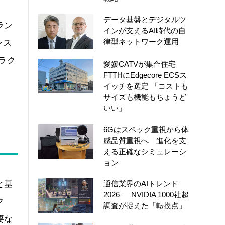
データ基盤とデジタルツ
ラン
インが支えるAI時代の自
律型ネットワーク運用
ンス
プラク
愛媛CATVが集合住宅
FTTHにEdgecore ECSス
イッチを選定 「コストも
サイズも機能もちょうど
いい」
6Gはスペック重視から体
感品質重視へ 進化を支
える正確なシミュレーシ
ョン
通信業界のAIトレンド
と基
2026 ― NVIDIA 1000社超
ク
調査が捉えた「転換点」
要な