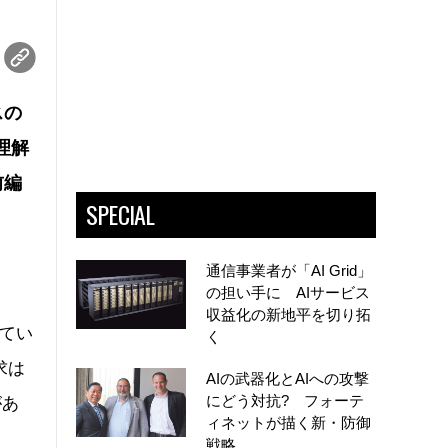
スの
理解
前編
SPECIAL
通信事業者が「AI Grid」
の担い手に AIサービス
収益化の新地平を切り拓
てい
く
求は
AIの武器化とAIへの攻撃
にどう対抗? フォーテ
があ
ィネットが描く新・防御
戦略