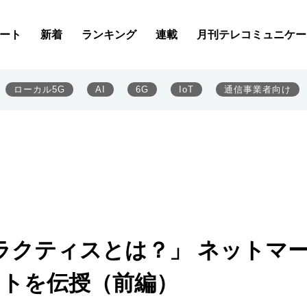
ート
新着
ランキング
連載
月刊テレコミュニケー
ローカル5G
AI
6G
IoT
通信事業者向け
ラクティスとは？」 ネットマ
ントを伝授（前編）