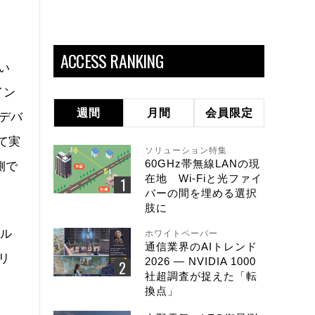
ACCESS RANKING
い
イン
週間
月間
会員限定
のデバ
て実
ソリューション特集
60GHz帯無線LANの現
側で
在地 Wi-Fiと光ファイ
バーの間を埋める選択
肢に
マル
ホワイトペーパー
通信業界のAIトレンド
リ
2026 ― NVIDIA 1000
社超調査が捉えた「転
換点」