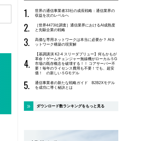
世界の通信事業者33社の成長戦略：通信業界の
収益を次のレベルへ
［世界4473社調査］通信業界におけるAI成熟度
と先駆企業の戦略
高価な専用ネットワークは本当に必要か？ AIネ
ットワーク構築の現実解
【基調講演 K2-4 スリーダブリュー】何もかもが
革命！ゲームチェンジャー無線機がローカル５G
市場の既存概念を破壊する！！ コアサーバー不
要！毎年のライセンス費用も不要！でも、超安
価！ の新しい５Gモデル
通信事業者の新たな戦略ガイド B2B2Xモデル
を成功に導く秘訣とは
ダウンロード数ランキングをもっと見る