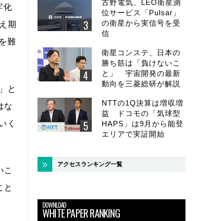
古野電気、LEO衛星測
牢化
位サービス「Pulsar」
の衛星から実信号を受
え期
信
を難
衛星コンステ、日本の
勝ち筋は「負けないこ
と」 宇宙開発の最新
動向を三菱総研が解説
」と
NTTの1Q決算は増収増
はな
益 ドコモの「気球型
いく
HAPS」は9月から能登
エリアで実証開始
アクセスランキング一覧
いこ
こと
DOWNLOAD
WHITE PAPER RANKING