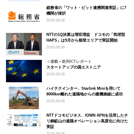
総務省の「ワット・ビット連携関連実証」に7
機関が採択
2026.08.06
NTTの1Q決算は増収増益 ドコモの「気球型
HAPS」は9月から能登エリアで実証開始
2026.08.06
＜連載＞欧州ICTレポート
スタートアップの国エストニア
2026.08.06
ハイテクインター、Starlink Miniを用いて
8000km離れた遠隔地からの建機操縦に成功
2026.08.06
NTTドコモビジネス、IOWN APNを活用したチ
リ銅鉱山の遠隔オペレーション高度化に向けた
実証
2026.08.06