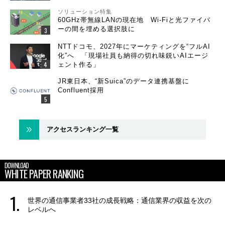
ソリューション特集
60GHz帯無線LANの現在地 Wi-Fiと光ファイバ
ーの間を埋める選択肢に
NTTドコモ、2027年にマーケティングを“フルAI
化”へ 「現場社員も納得の切れ味鋭いAIエージ
ェント作る」
JR東日本、“新Suica”のデータ連携基盤に
Confluent採用
アクセスランキング一覧
DOWNLOAD
WHITE PAPER RANKING
世界の通信事業者33社の成長戦略：通信業界の収益を次の
レベルへ