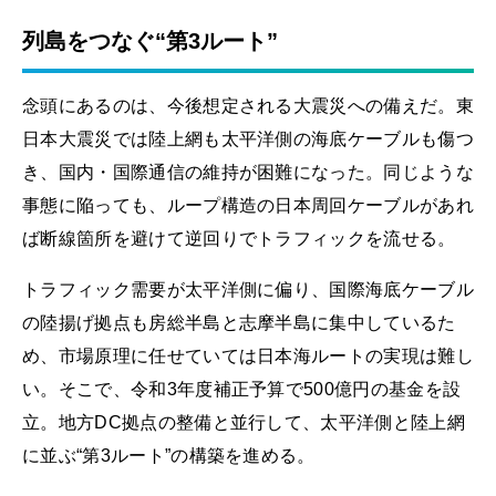
列島をつなぐ“第3ルート”
念頭にあるのは、今後想定される大震災への備えだ。東
日本大震災では陸上網も太平洋側の海底ケーブルも傷つ
き、国内・国際通信の維持が困難になった。同じような
事態に陥っても、ループ構造の日本周回ケーブルがあれ
ば断線箇所を避けて逆回りでトラフィックを流せる。
トラフィック需要が太平洋側に偏り、国際海底ケーブル
の陸揚げ拠点も房総半島と志摩半島に集中しているた
め、市場原理に任せていては日本海ルートの実現は難し
い。そこで、令和3年度補正予算で500億円の基金を設
立。地方DC拠点の整備と並行して、太平洋側と陸上網
に並ぶ“第3ルート”の構築を進める。