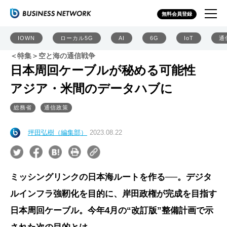
無料会員登録
IOWN
ローカル5G
AI
6G
IoT
通
＜特集＞空と海の通信戦争
日本周回ケーブルが秘める可能性
アジア・米間のデータハブに
総務省
通信政策
坪田弘樹（編集部）
2023.08.22
ミッシングリンクの日本海ルートを作る──。デジタ
ルインフラ強靭化を目的に、岸田政権が完成を目指す
日本周回ケーブル。今年4月の“改訂版”整備計画で示