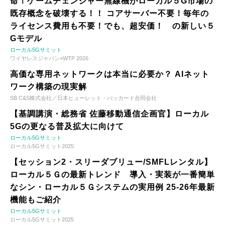
命！ゲームチェンジャー無線機がローカル５G市場の
既存概念を破壊する！！ コアサーバー不要！毎年の
ライセンス費用も不要！でも、超安価！ の新しい５
Gモデル
ローカル5Gサミット
ワイヤレスジャパン×WTP 2026
高価な専用ネットワークは本当に必要か？ AIネット
ワーク構築の現実解
SB C&S株式会社／日本ヒューレット・パッカード合同会社
【基調講演・総務省 佐藤移動通信企画官】ローカル
5Gの更なる普及拡大に向けて
ローカル5Gサミット
ローカル5Gサミット2025
【セッション2・スリーダブリュー/SMFLレンタル】
ローカル５Ｇの最新トレンド 導入・実装が一番簡単
なシン・ローカル５Ｇシステムの実用例 25-26年最新
機能もご紹介
ローカル5Gサミット
ローカル5Gサミット2025