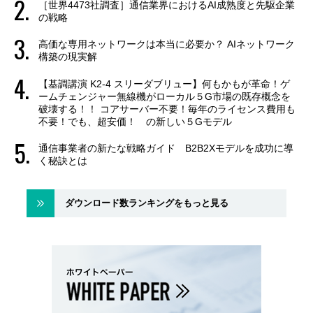
［世界4473社調査］通信業界におけるAI成熟度と先駆企業
の戦略
高価な専用ネットワークは本当に必要か？ AIネットワーク
構築の現実解
【基調講演 K2-4 スリーダブリュー】何もかもが革命！ゲ
ームチェンジャー無線機がローカル５G市場の既存概念を
破壊する！！ コアサーバー不要！毎年のライセンス費用も
不要！でも、超安価！ の新しい５Gモデル
通信事業者の新たな戦略ガイド B2B2Xモデルを成功に導
く秘訣とは
ダウンロード数ランキングをもっと見る