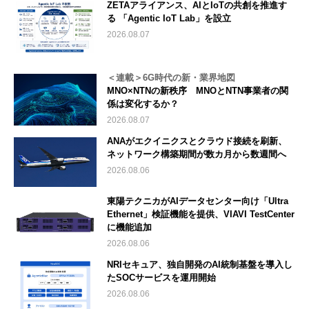
ZETAアライアンス、AIとIoTの共創を推進す
る 「Agentic IoT Lab」を設立
2026.08.07
＜連載＞6G時代の新・業界地図
MNO×NTNの新秩序 MNOとNTN事業者の関
係は変化するか？
2026.08.07
ANAがエクイニクスとクラウド接続を刷新、
ネットワーク構築期間が数カ月から数週間へ
2026.08.06
東陽テクニカがAIデータセンター向け「Ultra
Ethernet」検証機能を提供、VIAVI TestCenter
に機能追加
2026.08.06
NRIセキュア、独自開発のAI統制基盤を導入し
たSOCサービスを運用開始
2026.08.06