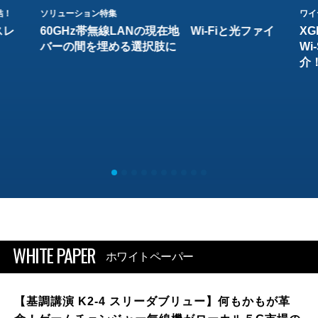
結！
ソリューション特集
ワイ
スレ
60GHz帯無線LANの現在地 Wi-Fiと光ファイ
XG
バーの間を埋める選択肢に
W
介
WHITE PAPER
ホワイトペーパー
【基調講演 K2-4 スリーダブリュー】何もかもが革