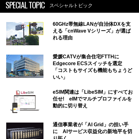
SPECIAL TOPIC
スペシャルトピック
60GHz帯無線LANが自治体DXを支
える「cnWave Vシリーズ」が選ば
れる理由
愛媛CATVが集合住宅FTTHに
Edgecore ECSスイッチを選定
「コストもサイズも機能もちょうど
いい」
eSIM関連は「LibeSIM」にすべてお
任せ! eIMでマルチプロファイルを
動的に切り替え
通信事業者が「AI Grid」の担い手
に AIサービス収益化の新地平を切
り拓く