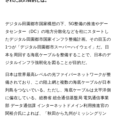
された次の目的とは。
デジタル田園都市国家構想の下、5G整備の推進やデー
タセンター（DC）の地方分散化などを柱にスタートし
たデジタル田園都市国家インフラ整備計画。その目玉の
1つが「デジタル田園都市スーパーハイウェイ」だ。日
本を周回する海底ケーブルを整備することで、日本のデ
ジタルインフラ強靭化を図ることが目的だ。
日本は世界最高レベルの光ファイバーネットワークが整
備されており、この陸上網と複数の海底ケーブルが日本
列島をつないでいる。ただし、海底ケーブルは太平洋側
に偏在している。総務省 総合通信基盤局 電気通信事業
部 データ通信課 インターネットドメイン利用推進官の
関裕介氏によれば、「秋田から九州がミッシングリン