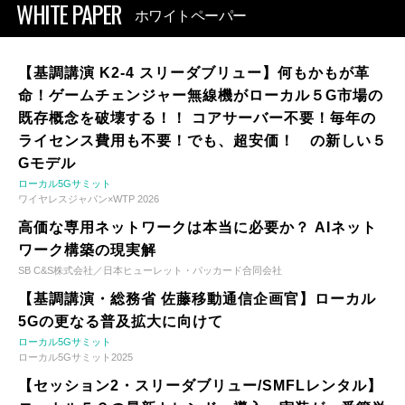
WHITE PAPER
ホワイトペーパー
【基調講演 K2-4 スリーダブリュー】何もかもが革
命！ゲームチェンジャー無線機がローカル５G市場の
既存概念を破壊する！！ コアサーバー不要！毎年の
ライセンス費用も不要！でも、超安価！ の新しい５
Gモデル
ローカル5Gサミット
ワイヤレスジャパン×WTP 2026
高価な専用ネットワークは本当に必要か？ AIネット
ワーク構築の現実解
SB C&S株式会社／日本ヒューレット・パッカード合同会社
【基調講演・総務省 佐藤移動通信企画官】ローカル
5Gの更なる普及拡大に向けて
ローカル5Gサミット
ローカル5Gサミット2025
【セッション2・スリーダブリュー/SMFLレンタル】