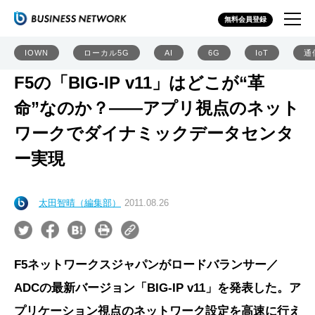
無料会員登録
IOWN
ローカル5G
AI
6G
IoT
通
F5の「BIG-IP v11」はどこが“革
命”なのか？――アプリ視点のネット
ワークでダイナミックデータセンタ
ー実現
太田智晴（編集部）
2011.08.26
F5ネットワークスジャパンがロードバランサー／
ADCの最新バージョン「BIG-IP v11」を発表した。ア
プリケーション視点のネットワーク設定を高速に行え