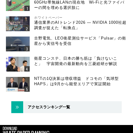
60GHz帯無線LANの現在地 Wi-Fiと光ファイバ
ーの間を埋める選択肢に
ホワイトペーパー
通信業界のAIトレンド2026 ― NVIDIA 1000社超
調査が捉えた「転換点」
古野電気、LEO衛星測位サービス「Pulsar」の衛
星から実信号を受信
衛星コンステ、日本の勝ち筋は「負けないこ
と」 宇宙開発の最新動向を三菱総研が解説
NTTの1Q決算は増収増益 ドコモの「気球型
HAPS」は9月から能登エリアで実証開始
アクセスランキング一覧
DOWNLOAD