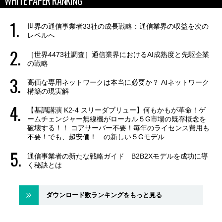
WHITE PAPER RANKING
世界の通信事業者33社の成長戦略：通信業界の収益を次の
レベルへ
［世界4473社調査］通信業界におけるAI成熟度と先駆企業
の戦略
高価な専用ネットワークは本当に必要か？ AIネットワーク
構築の現実解
【基調講演 K2-4 スリーダブリュー】何もかもが革命！ゲ
ームチェンジャー無線機がローカル５G市場の既存概念を
破壊する！！ コアサーバー不要！毎年のライセンス費用も
不要！でも、超安価！ の新しい５Gモデル
通信事業者の新たな戦略ガイド B2B2Xモデルを成功に導
く秘訣とは
ダウンロード数ランキングをもっと見る