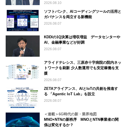
2026.08.10
ソフトバンク、AIコーディングツールの活用と
ガバナンスを両立する新機能
2026.08.07
KDDIの1Q決算は増収増益 データセンターや
AI、金融事業などが好調
2026.08.07
アライドテレシス、三原赤十字病院の院内ネッ
トワークを刷新 少人数運用でも安定稼働を支
援
2026.08.07
ZETAアライアンス、AIとIoTの共創を推進す
る 「Agentic IoT Lab」を設立
2026.08.07
＜連載＞6G時代の新・業界地図
MNO×NTNの新秩序 MNOとNTN事業者の関
係は変化するか？