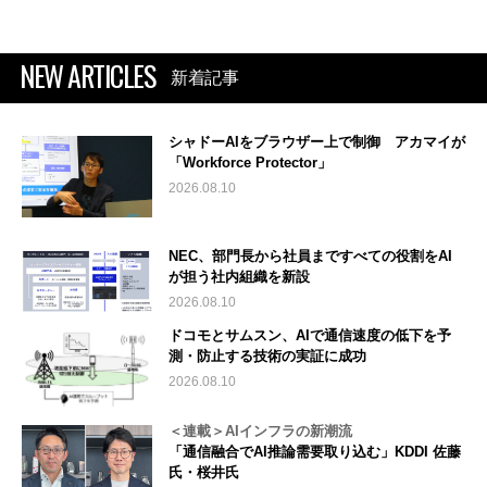
NEW ARTICLES
新着記事
シャドーAIをブラウザー上で制御 アカマイが
「Workforce Protector」
2026.08.10
NEC、部門長から社員まですべての役割をAI
が担う社内組織を新設
2026.08.10
ドコモとサムスン、AIで通信速度の低下を予
測・防止する技術の実証に成功
2026.08.10
＜連載＞AIインフラの新潮流
「通信融合でAI推論需要取り込む」KDDI 佐藤
氏・桜井氏