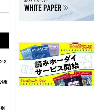
ンタ
を推進
を刷