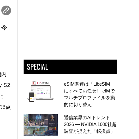
。今
SPECIAL
間内
eSIM関連は「LibeSIM」
 S2
にすべてお任せ! eIMで
た
マルチプロファイルを動
的に切り替え
の3点
通信業界のAIトレンド
2026 ― NVIDIA 1000社超
調査が捉えた「転換点」