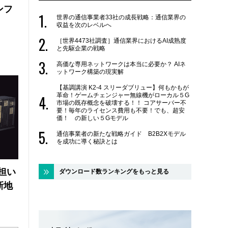
ンフ
世界の通信事業者33社の成長戦略：通信業界の
収益を次のレベルへ
［世界4473社調査］通信業界におけるAI成熟度
と先駆企業の戦略
高価な専用ネットワークは本当に必要か？ AIネ
ットワーク構築の現実解
【基調講演 K2-4 スリーダブリュー】何もかもが
革命！ゲームチェンジャー無線機がローカル５G
市場の既存概念を破壊する！！ コアサーバー不
要！毎年のライセンス費用も不要！でも、超安
価！ の新しい５Gモデル
通信事業者の新たな戦略ガイド B2B2Xモデル
を成功に導く秘訣とは
の担い
ダウンロード数ランキングをもっと見る
新地