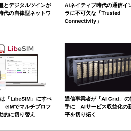
盤とデジタルツインが
AIネイティブ時代の通信イ
I時代の自律型ネットワ
ラに不可欠な「Trusted
Connectivity」
連は「LibeSIM」にすべ
通信事業者が「AI Grid」
! eIMでマルチプロフ
手に AIサービス収益化の
動的に切り替え
平を切り拓く