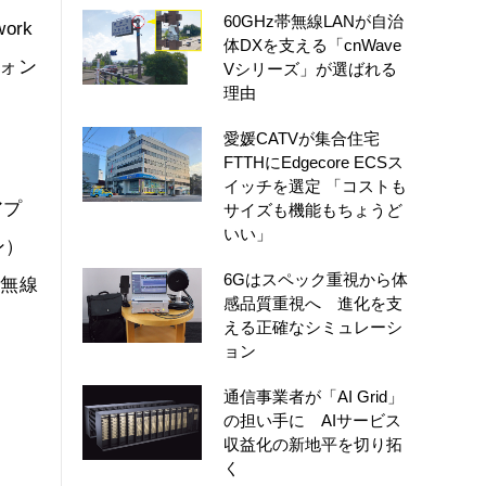
60GHz帯無線LANが自治
ork
体DXを支える「cnWave
フォン
Vシリーズ」が選ばれる
理由
愛媛CATVが集合住宅
FTTHにEdgecore ECSス
イッチを選定 「コストも
アプ
サイズも機能もちょうど
いい」
ン）
6Gはスペック重視から体
は無線
感品質重視へ 進化を支
える正確なシミュレーシ
ョン
通信事業者が「AI Grid」
の担い手に AIサービス
収益化の新地平を切り拓
く