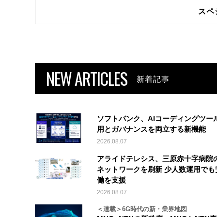
スペ
NEW ARTICLES
新着記事
ソフトバンク、AIコーディングツー
用とガバナンスを両立する新機能
2026.08.07
アライドテレシス、三原赤十字病院
ネットワークを刷新 少人数運用でも
働を支援
2026.08.07
＜連載＞6G時代の新・業界地図