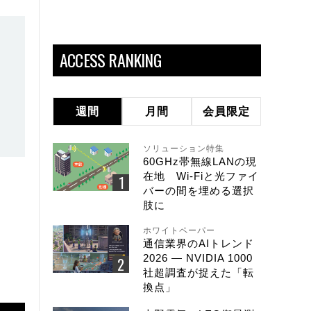
ACCESS RANKING
週間
月間
会員限定
ソリューション特集
60GHz帯無線LANの現
在地 Wi-Fiと光ファイ
バーの間を埋める選択
肢に
ホワイトペーパー
通信業界のAIトレンド
2026 ― NVIDIA 1000
社超調査が捉えた「転
換点」