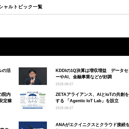
シャルトピック一覧
ルの活
KDDIの1Q決算は増収増益 データセ
ーやAI、金融事業などが好調
2026.08.07
の院内
ZETAアライアンス、AIとIoTの共創
安定稼
する 「Agentic IoT Lab」を設立
2026.08.07
ANAがエクイニクスとクラウド接続