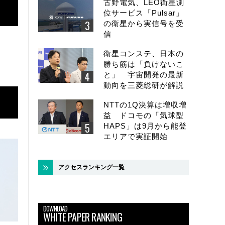
古野電気、LEO衛星測
位サービス「Pulsar」
の衛星から実信号を受
信
衛星コンステ、日本の
勝ち筋は「負けないこ
と」 宇宙開発の最新
動向を三菱総研が解説
NTTの1Q決算は増収増
益 ドコモの「気球型
HAPS」は9月から能登
エリアで実証開始
アクセスランキング一覧
DOWNLOAD
WHITE PAPER RANKING