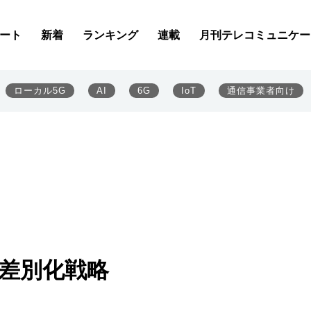
ート
新着
ランキング
連載
月刊テレコミュニケー
ローカル5G
AI
6G
IoT
通信事業者向け
d差別化戦略