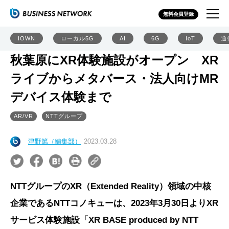
無料会員登録
IOWN
ローカル5G
AI
6G
IoT
通
秋葉原にXR体験施設がオープン XR
ライブからメタバース・法人向けMR
デバイス体験まで
AR/VR
NTTグループ
津野篤（編集部）
2023.03.28
NTTグループのXR（Extended Reality）領域の中核
企業であるNTTコノキューは、2023年3月30日よりXR
サービス体験施設「XR BASE produced by NTT