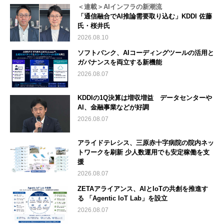
＜連載＞AIインフラの新潮流
「通信融合でAI推論需要取り込む」KDDI 佐藤
氏・桜井氏
2026.08.10
ソフトバンク、AIコーディングツールの活用と
ガバナンスを両立する新機能
2026.08.07
KDDIの1Q決算は増収増益 データセンターや
AI、金融事業などが好調
2026.08.07
アライドテレシス、三原赤十字病院の院内ネッ
トワークを刷新 少人数運用でも安定稼働を支
援
2026.08.07
ZETAアライアンス、AIとIoTの共創を推進す
る 「Agentic IoT Lab」を設立
2026.08.07