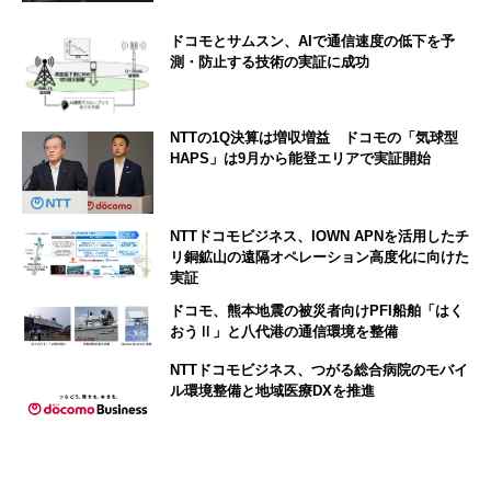
ドコモとサムスン、AIで通信速度の低下を予
測・防止する技術の実証に成功
NTTの1Q決算は増収増益 ドコモの「気球型
HAPS」は9月から能登エリアで実証開始
NTTドコモビジネス、IOWN APNを活用したチ
リ銅鉱山の遠隔オペレーション高度化に向けた
実証
ドコモ、熊本地震の被災者向けPFI船舶「はく
おうⅡ」と八代港の通信環境を整備
NTTドコモビジネス、つがる総合病院のモバイ
ル環境整備と地域医療DXを推進