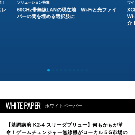
結！
ソリューション特集
ワイ
スレ
60GHz帯無線LANの現在地 Wi-Fiと光ファイ
XG
バーの間を埋める選択肢に
W
介
WHITE PAPER
ホワイトペーパー
【基調講演 K2-4 スリーダブリュー】何もかもが革
命！ゲームチェンジャー無線機がローカル５G市場の