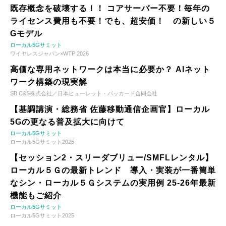
既存概念を破壊する！！ コアサーバー不要！毎年の
ライセンス費用も不要！でも、超安価！ の新しい５
Gモデル
ローカル5Gサミット
ワイヤレスジャパン×WTP 2026
高価な専用ネットワークは本当に必要か？ AIネット
ワーク構築の現実解
SB C&S株式会社／日本ヒューレット・パッカード合同会社
【基調講演・総務省 佐藤移動通信企画官】ローカル
5Gの更なる普及拡大に向けて
ローカル5Gサミット
ローカル5Gサミット2025
【セッション2・スリーダブリュー/SMFLレンタル】
ローカル５Ｇの最新トレンド 導入・実装が一番簡単
なシン・ローカル５Ｇシステムの実用例 25-26年最新
機能もご紹介
ローカル5Gサミット
ローカル5Gサミット2025