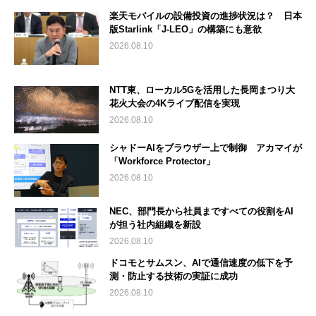
楽天モバイルの設備投資の進捗状況は？ 日本
版Starlink「J-LEO」の構築にも意欲
2026.08.10
NTT東、ローカル5Gを活用した長岡まつり大
花火大会の4Kライブ配信を実現
2026.08.10
シャドーAIをブラウザー上で制御 アカマイが
「Workforce Protector」
2026.08.10
NEC、部門長から社員まですべての役割をAI
が担う社内組織を新設
2026.08.10
ドコモとサムスン、AIで通信速度の低下を予
測・防止する技術の実証に成功
2026.08.10