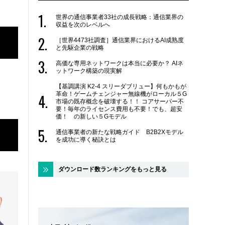
世界の通信事業者33社の成長戦略：通信業界の
収益を次のレベルへ
［世界4473社調査］通信業界におけるAI成熟度
と先駆企業の戦略
高価な専用ネットワークは本当に必要か？ AIネ
ットワーク構築の現実解
【基調講演 K2-4 スリーダブリュー】何もかもが
革命！ゲームチェンジャー無線機がローカル５G
市場の既存概念を破壊する！！ コアサーバー不
要！毎年のライセンス費用も不要！でも、超安
価！ の新しい５Gモデル
通信事業者の新たな戦略ガイド B2B2Xモデル
を成功に導く秘訣とは
ダウンロード数ランキングをもっと見る