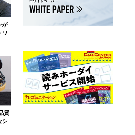
ンが
トワ
品質
なシ