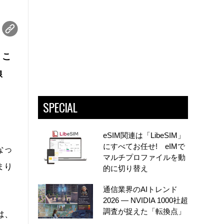
。こ
線
SPECIAL
eSIM関連は「LibeSIM」
にすべてお任せ! eIMで
なっ
マルチプロファイルを動
まり
的に切り替え
通信業界のAIトレンド
2026 ― NVIDIA 1000社超
調査が捉えた「転換点」
は、