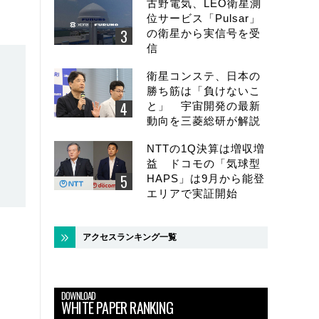
古野電気、LEO衛星測
位サービス「Pulsar」
の衛星から実信号を受
信
衛星コンステ、日本の
勝ち筋は「負けないこ
と」 宇宙開発の最新
動向を三菱総研が解説
NTTの1Q決算は増収増
益 ドコモの「気球型
HAPS」は9月から能登
エリアで実証開始
アクセスランキング一覧
DOWNLOAD
WHITE PAPER RANKING