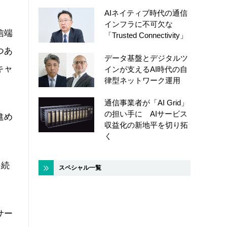
AIネイティブ時代の通信
インフラに不可欠な
信端
「Trusted Connectivity」
つあ
データ基盤とデジタルツ
キャ
インが支えるAI時代の自
律型ネットワーク運用
通信事業者が「AI Grid」
の担い手に AIサービス
進め
収益化の新地平を切り拓
く
手続
スペシャル一覧
サー