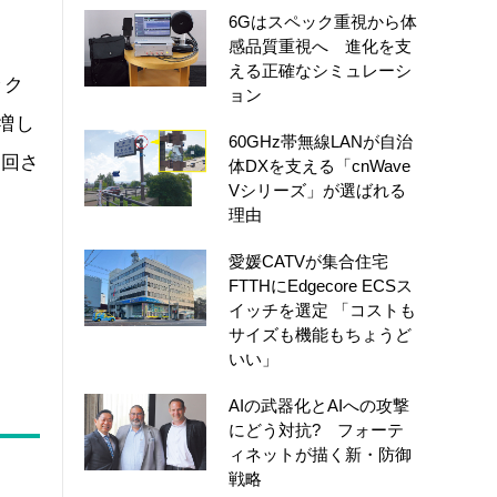
6Gはスペック重視から体
感品質重視へ 進化を支
える正確なシミュレーシ
ック
ョン
増し
60GHz帯無線LANが自治
迂回さ
体DXを支える「cnWave
Vシリーズ」が選ばれる
理由
愛媛CATVが集合住宅
FTTHにEdgecore ECSス
イッチを選定 「コストも
サイズも機能もちょうど
いい」
AIの武器化とAIへの攻撃
にどう対抗? フォーテ
ィネットが描く新・防御
戦略