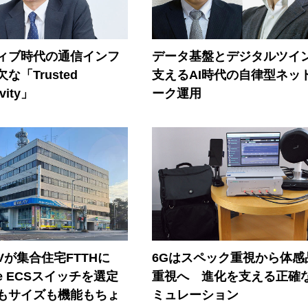
ティブ時代の通信インフ
データ基盤とデジタルツイ
な「Trusted
支えるAI時代の自律型ネッ
vity」
ーク運用
Vが集合住宅FTTHに
6Gはスペック重視から体感
ore ECSスイッチを選定
重視へ 進化を支える正確
もサイズも機能もちょ
ミュレーション