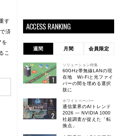
重す
ACCESS RANKING
価で済
アを
週間
月間
会員限定
るこ
ソリューション特集
60GHz帯無線LANの現
在地 Wi-Fiと光ファイ
バーの間を埋める選択
肢に
ホワイトペーパー
通信業界のAIトレンド
2026 ― NVIDIA 1000
社超調査が捉えた「転
換点」