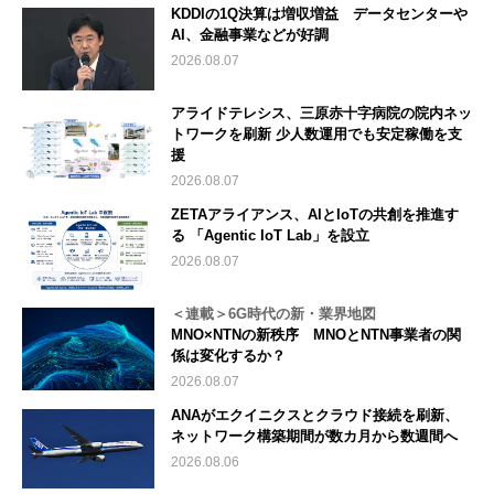
KDDIの1Q決算は増収増益 データセンターや
AI、金融事業などが好調
2026.08.07
アライドテレシス、三原赤十字病院の院内ネッ
トワークを刷新 少人数運用でも安定稼働を支
援
2026.08.07
ZETAアライアンス、AIとIoTの共創を推進す
る 「Agentic IoT Lab」を設立
2026.08.07
＜連載＞6G時代の新・業界地図
MNO×NTNの新秩序 MNOとNTN事業者の関
係は変化するか？
2026.08.07
ANAがエクイニクスとクラウド接続を刷新、
ネットワーク構築期間が数カ月から数週間へ
2026.08.06