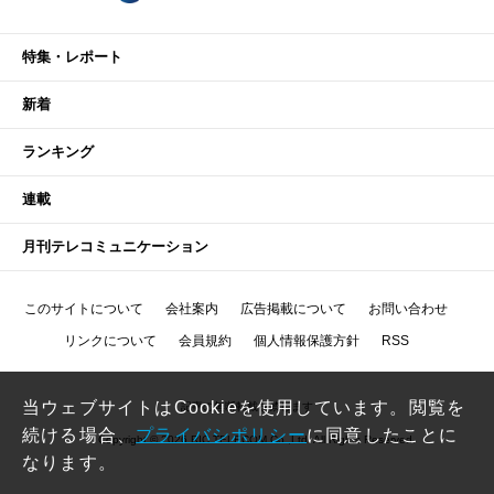
特集・レポート
新着
ランキング
連載
月刊テレコミュニケーション
このサイトについて
会社案内
広告掲載について
お問い合わせ
リンクについて
会員規約
個人情報保護方針
RSS
当ウェブサイトはCookieを使用しています。閲覧を
記事の無断転載を禁じます
続ける場合、
プライバシポリシー
に同意したことに
Copyright © 2026 RIC TELECOM Co.,Ltd. All Rights Reserved.
なります。