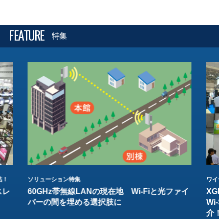
FEATURE
特集
結！
ソリューション特集
ワイ
スレ
60GHz帯無線LANの現在地 Wi-Fiと光ファイ
XG
バーの間を埋める選択肢に
W
介