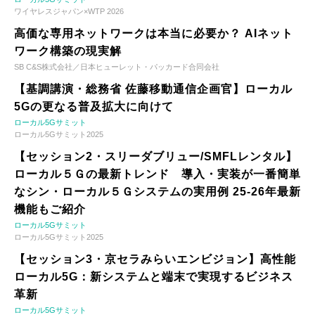
ワイヤレスジャパン×WTP 2026
高価な専用ネットワークは本当に必要か？ AIネット
ワーク構築の現実解
SB C&S株式会社／日本ヒューレット・パッカード合同会社
【基調講演・総務省 佐藤移動通信企画官】ローカル
5Gの更なる普及拡大に向けて
ローカル5Gサミット
ローカル5Gサミット2025
【セッション2・スリーダブリュー/SMFLレンタル】
ローカル５Ｇの最新トレンド 導入・実装が一番簡単
なシン・ローカル５Ｇシステムの実用例 25-26年最新
機能もご紹介
ローカル5Gサミット
ローカル5Gサミット2025
【セッション3・京セラみらいエンビジョン】高性能
ローカル5G：新システムと端末で実現するビジネス
革新
ローカル5Gサミット