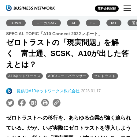
無料会員登録
IOWN
ローカル5G
AI
6G
IoT
通
SPECIAL TOPIC「A10 Connect 2022レポート」
ゼロトラストの「現実問題」を解
く 富士通、SCSK、A10が出した答
えとは？
A10ネットワークス
ADC/ロードバランサー
ゼロトラスト
提供◎A10ネットワークス株式会社
2023.01.17
ゼロトラストへの移行を、あらゆる企業が強く迫られ
ている。だが、いざ実際にゼロトラストを導入しよう