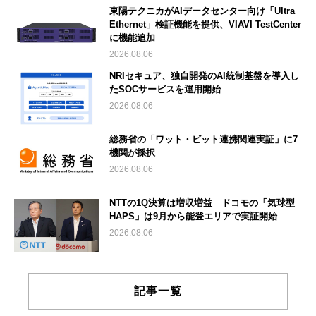
東陽テクニカがAIデータセンター向け「Ultra
Ethernet」検証機能を提供、VIAVI TestCenter
に機能追加
2026.08.06
NRIセキュア、独自開発のAI統制基盤を導入し
たSOCサービスを運用開始
2026.08.06
総務省の「ワット・ビット連携関連実証」に7
機関が採択
2026.08.06
NTTの1Q決算は増収増益 ドコモの「気球型
HAPS」は9月から能登エリアで実証開始
2026.08.06
記事一覧