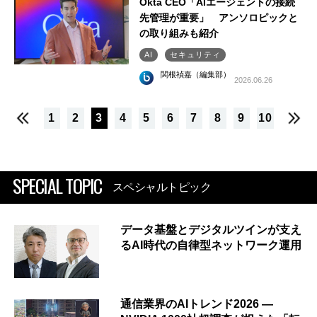
Okta CEO「AIエージェントの接続
先管理が重要」 アンソロピックと
の取り組みも紹介
AI
セキュリティ
関根禎嘉（編集部）
2026.06.26
1
2
3
4
5
6
7
8
9
10
SPECIAL TOPIC
スペシャルトピック
データ基盤とデジタルツインが支え
るAI時代の自律型ネットワーク運用
通信業界のAIトレンド2026 ―