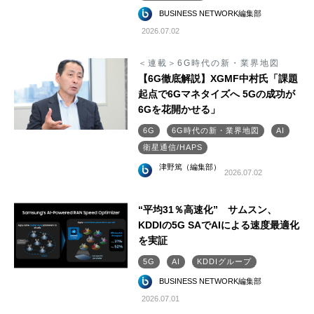
BUSINESS NETWORK編集部
2026.07.02
＜連載＞6G時代の新・業界地図
【6G徹底解説】XGMF中村氏「課題
起点で6Gマネタイズへ 5Gの成功が
6Gを花開かせる」
6G
6G時代の新・業界地図
AI
衛星通信/HAPS
津野篤（編集部）
2026.07.02
“平均31％高速化” サムスン、
KDDIの5G SAでAIによる速度最適化
を実証
5G
AI
KDDIグループ
BUSINESS NETWORK編集部
2026.07.01