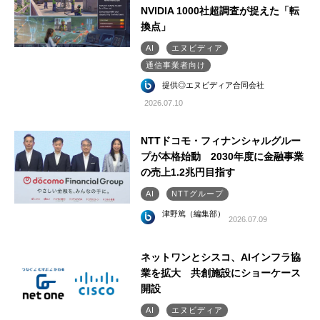
NVIDIA 1000社超調査が捉えた「転
換点」
AI
エヌビディア
通信事業者向け
提供◎エヌビディア合同会社
2026.07.10
NTTドコモ・フィナンシャルグルー
プが本格始動 2030年度に金融事業
の売上1.2兆円目指す
AI
NTTグループ
津野篤（編集部）
2026.07.09
ネットワンとシスコ、AIインフラ協
業を拡大 共創施設にショーケース
開設
AI
エヌビディア