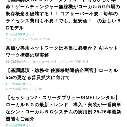
命！ゲームチェンジャー無線機がローカル５G市場の
既存概念を破壊する！！ コアサーバー不要！毎年の
ライセンス費用も不要！でも、超安価！ の新しい５
Gモデル
ローカル5Gサミット
ワイヤレスジャパン×WTP 2026
高価な専用ネットワークは本当に必要か？ AIネット
ワーク構築の現実解
SB C&S株式会社／日本ヒューレット・パッカード合同会社
【基調講演・総務省 佐藤移動通信企画官】ローカル
5Gの更なる普及拡大に向けて
ローカル5Gサミット
ローカル5Gサミット2025
【セッション2・スリーダブリュー/SMFLレンタル】
ローカル５Ｇの最新トレンド 導入・実装が一番簡単
なシン・ローカル５Ｇシステムの実用例 25-26年最新
機能もご紹介
ローカル5Gサミット