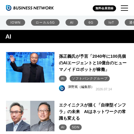
無料会員登録
IOWN
ローカル5G
AI
6G
IoT
通
AI
孫正義氏が予言「2040年に100兆個
のAIエージェントと10億台のヒュー
マノイドロボットが稼働」
AI
ソフトバンクグループ
津野篤（編集部）
2026.07.14
エクイニクスが描く「自律型インフ
ラ」の未来 AIはネットワークの常
識も変える
AI
SDN