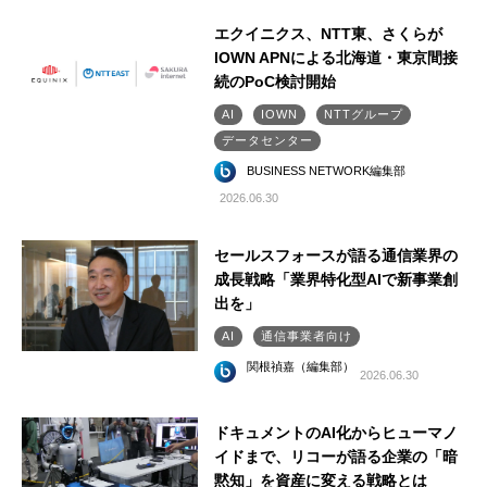
エクイニクス、NTT東、さくらが
IOWN APNによる北海道・東京間接
続のPoC検討開始
AI
IOWN
NTTグループ
データセンター
BUSINESS NETWORK編集部
2026.06.30
セールスフォースが語る通信業界の
成長戦略「業界特化型AIで新事業創
出を」
AI
通信事業者向け
関根禎嘉（編集部）
2026.06.30
ドキュメントのAI化からヒューマノ
イドまで、リコーが語る企業の「暗
黙知」を資産に変える戦略とは