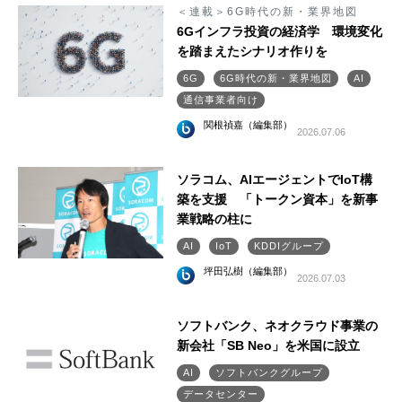
＜連載＞6G時代の新・業界地図
6Gインフラ投資の経済学 環境変化
を踏まえたシナリオ作りを
6G
6G時代の新・業界地図
AI
通信事業者向け
関根禎嘉（編集部）
2026.07.06
ソラコム、AIエージェントでIoT構
築を支援 「トークン資本」を新事
業戦略の柱に
AI
IoT
KDDIグループ
坪田弘樹（編集部）
2026.07.03
ソフトバンク、ネオクラウド事業の
新会社「SB Neo」を米国に設立
AI
ソフトバンクグループ
データセンター