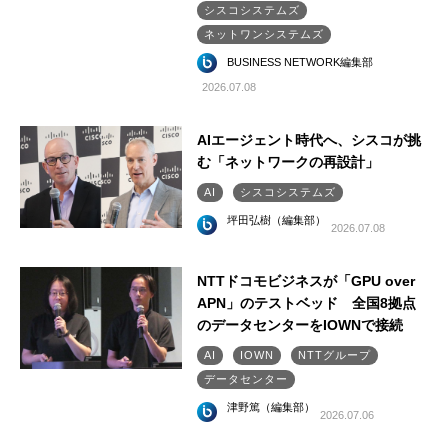
シスコシステムズ
ネットワンシステムズ
BUSINESS NETWORK編集部
2026.07.08
AIエージェント時代へ、シスコが挑
む「ネットワークの再設計」
AI
シスコシステムズ
坪田弘樹（編集部）
2026.07.08
NTTドコモビジネスが「GPU over
APN」のテストベッド 全国8拠点
のデータセンターをIOWNで接続
AI
IOWN
NTTグループ
データセンター
津野篤（編集部）
2026.07.06