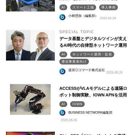
AI
スマート工場
導入事例
小林憩加（編集部）
2026.06.29
SPECIAL TOPIC
データ基盤とデジタルツインが支え
るAI時代の自律型ネットワーク運用
AI
ネットワーク運用・監視
通信事業者向け
提供◎コマーチ株式会社
2026.06.26
ACCESSがVLAモデルによる遠隔ロ
ボット制御実験、IOWN APNを活用
AI
IOWN
BUSINESS NETWORK編集部
2026.06.26