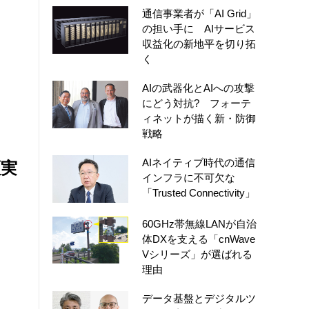
通信事業者が「AI Grid」
の担い手に AIサービス
収益化の新地平を切り拓
く
AIの武器化とAIへの攻撃
にどう対抗? フォーテ
ィネットが描く新・防御
戦略
AIネイティブ時代の通信
証実
インフラに不可欠な
「Trusted Connectivity」
60GHz帯無線LANが自治
体DXを支える「cnWave
Vシリーズ」が選ばれる
理由
データ基盤とデジタルツ