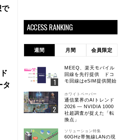
想で
ACCESS RANKING
週間
月間
会員限定
MEEQ、楽天モバイル
ウド
回線を先行提供 ドコ
モ回線はeSIM提供開始
ータ
ホワイトペーパー
通信業界のAIトレンド
2026 ― NVIDIA 1000
社超調査が捉えた「転
換点」
ソリューション特集
60GHz帯無線LANの現