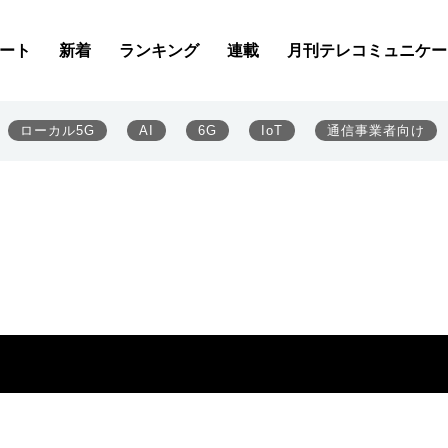
ート
新着
ランキング
連載
月刊テレコミュニケー
ローカル5G
AI
6G
IoT
通信事業者向け