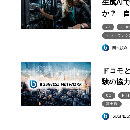
生成AI
か？ 
AI
Ch
ネットワンシ
関根禎嘉
ドコモと
験の協
6G
NT
富士通
BUSINE