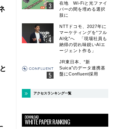
在地 Wi-Fiと光ファイ
ネ
バーの間を埋める選択
肢に
NTTドコモ、2027年に
マーケティングを“フル
AI化”へ 「現場社員も
納得の切れ味鋭いAIエ
ージェント作る」
JR東日本、“新
と
Suica”のデータ連携基
盤にConfluent採用
アクセスランキング一覧
DOWNLOAD
WHITE PAPER RANKING
に