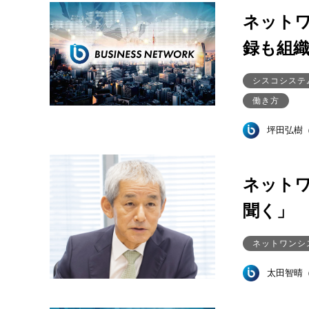
ネットワ
録も組
シスコシステ
働き方
坪田弘樹
ネット
聞く」
ネットワンシ
太田智晴