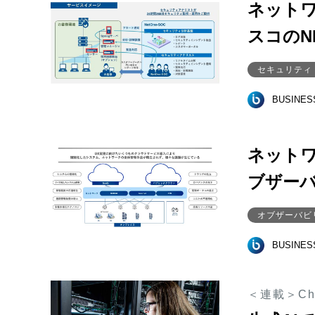
ネット
スコのN
セキュリティ
BUSINE
ネット
ブザー
オブザーバビ
BUSINE
＜連載＞C