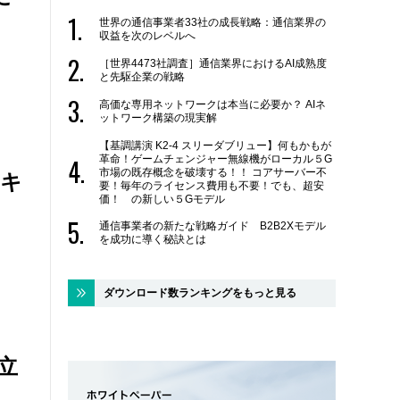
世界の通信事業者33社の成長戦略：通信業界の
収益を次のレベルへ
［世界4473社調査］通信業界におけるAI成熟度
と先駆企業の戦略
高価な専用ネットワークは本当に必要か？ AIネ
ットワーク構築の現実解
【基調講演 K2-4 スリーダブリュー】何もかもが
革命！ゲームチェンジャー無線機がローカル５G
市場の既存概念を破壊する！！ コアサーバー不
セキ
要！毎年のライセンス費用も不要！でも、超安
価！ の新しい５Gモデル
通信事業者の新たな戦略ガイド B2B2Xモデル
を成功に導く秘訣とは
ダウンロード数ランキングをもっと見る
立