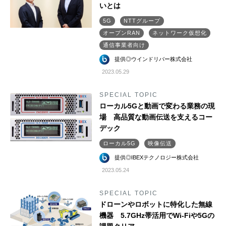
いとは
5G
NTTグループ
オープンRAN
ネットワーク仮想化
通信事業者向け
提供◎ウインドリバー株式会社
2023.05.29
SPECIAL TOPIC
ローカル5Gと動画で変わる業務の現
場 高品質な動画伝送を支えるコー
デック
ローカル5G
映像伝送
提供◎IBEXテクノロジー株式会社
2023.05.24
SPECIAL TOPIC
ドローンやロボットに特化した無線
機器 5.7GHz帯活用でWi-Fiや5Gの