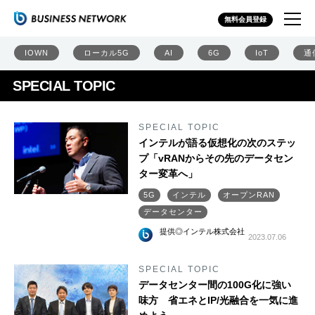
無料会員登録
IOWN
ローカル5G
AI
6G
IoT
通
SPECIAL TOPIC
SPECIAL TOPIC
インテルが語る仮想化の次のステッ
プ「vRANからその先のデータセン
ター変革へ」
5G
インテル
オープンRAN
データセンター
提供◎インテル株式会社
2023.07.06
SPECIAL TOPIC
データセンター間の100G化に強い
味方 省エネとIP/光融合を一気に進