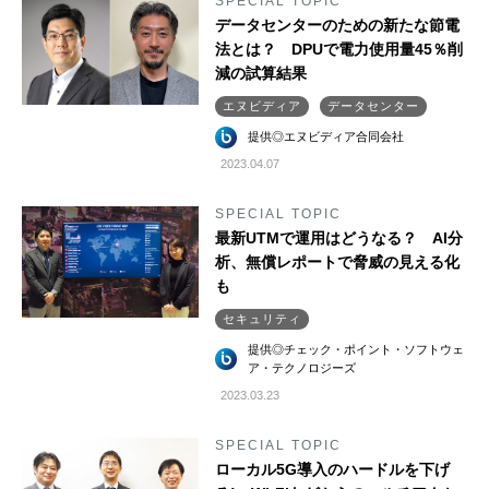
SPECIAL TOPIC
データセンターのための新たな節電
法とは？ DPUで電力使用量45％削
減の試算結果
エヌビディア
データセンター
提供◎エヌビディア合同会社
2023.04.07
SPECIAL TOPIC
最新UTMで運用はどうなる？ AI分
析、無償レポートで脅威の見える化
も
セキュリティ
提供◎チェック・ポイント・ソフトウェ
ア・テクノロジーズ
2023.03.23
SPECIAL TOPIC
ローカル5G導入のハードルを下げ