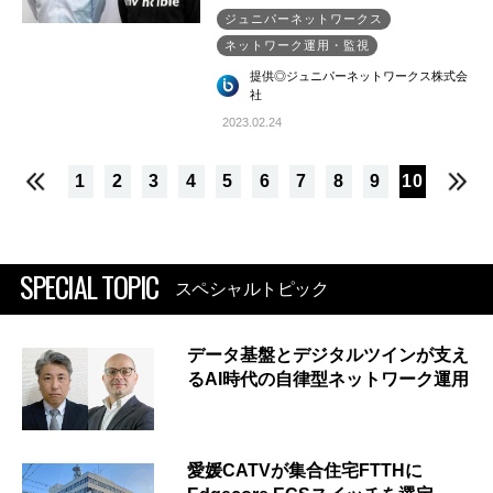
ジュニパーネットワークス
ネットワーク運用・監視
提供◎ジュニパーネットワークス株式会
社
2023.02.24
1
2
3
4
5
6
7
8
9
10
SPECIAL TOPIC
スペシャルトピック
データ基盤とデジタルツインが支え
るAI時代の自律型ネットワーク運用
愛媛CATVが集合住宅FTTHに