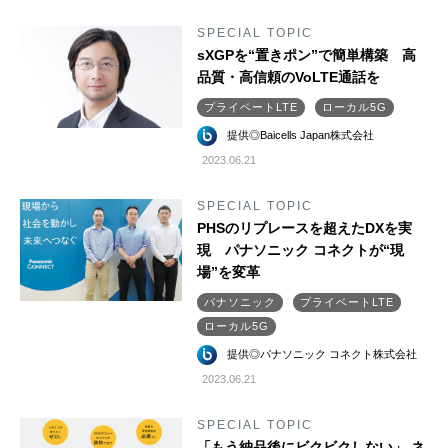
SPECIAL TOPIC
sXGPを“置きポン”で簡単構築 高
品質・高信頼のVoLTE通話を
プライベートLTE
ローカル5G
提供◎Baicells Japan株式会社
2023.06.21
SPECIAL TOPIC
PHSのリプレースを超えたDXを実
現 パナソニック コネクトが“現
場”を変革
パナソニック
プライベートLTE
ローカル5G
提供◎パナソニック コネクト株式会社
2023.06.21
SPECIAL TOPIC
「もう納品後にビクビクしない」 ネ