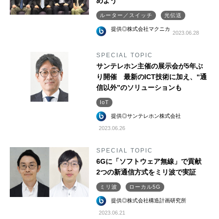
めよう
ルーター／スイッチ
光伝送
提供◎株式会社マクニカ
2023.06.28
SPECIAL TOPIC
サンテレホン主催の展示会が5年ぶ
り開催 最新のICT技術に加え、“通
信以外”のソリューションも
IoT
提供◎サンテレホン株式会社
2023.06.26
SPECIAL TOPIC
6Gに「ソフトウェア無線」で貢献
2つの新通信方式をミリ波で実証
ミリ波
ローカル5G
提供◎株式会社構造計画研究所
2023.06.21