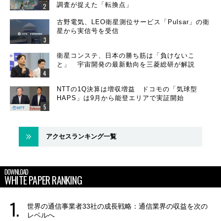
調査が捉えた「転換点」
古野電気、LEO衛星測位サービス「Pulsar」の衛
星から実信号を受信
衛星コンステ、日本の勝ち筋は「負けないこ
と」 宇宙開発の最新動向を三菱総研が解説
NTTの1Q決算は増収増益 ドコモの「気球型
HAPS」は9月から能登エリアで実証開始
アクセスランキング一覧
DOWNLOAD
WHITE PAPER RANKING
世界の通信事業者33社の成長戦略：通信業界の収益を次の
レベルへ