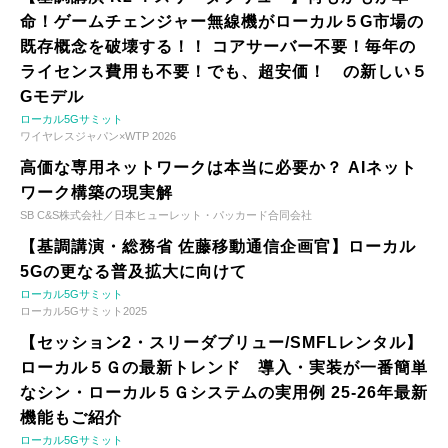
命！ゲームチェンジャー無線機がローカル５G市場の
既存概念を破壊する！！ コアサーバー不要！毎年の
ライセンス費用も不要！でも、超安価！ の新しい５
Gモデル
ローカル5Gサミット
ワイヤレスジャパン×WTP 2026
高価な専用ネットワークは本当に必要か？ AIネット
ワーク構築の現実解
SB C&S株式会社／日本ヒューレット・パッカード合同会社
【基調講演・総務省 佐藤移動通信企画官】ローカル
5Gの更なる普及拡大に向けて
ローカル5Gサミット
ローカル5Gサミット2025
【セッション2・スリーダブリュー/SMFLレンタル】
ローカル５Ｇの最新トレンド 導入・実装が一番簡単
なシン・ローカル５Ｇシステムの実用例 25-26年最新
機能もご紹介
ローカル5Gサミット