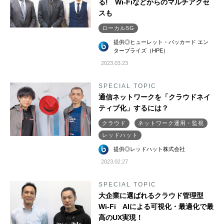
る! Wi-Fiなどからのマルチアクセ
スも
ローカル5G
提供◎ヒューレット・パッカード エン
タープライズ（HPE）
2023.03.23
SPECIAL TOPIC
通信ネットワークを「クラウドネイ
ティブ化」するには？
クラウド
ネットワーク運用・監視
レッドハット
提供◎レッドハット株式会社
2023.02.27
SPECIAL TOPIC
大企業に選ばれるクラウド管理型
Wi-Fi AIによる可視化・最適化で最
高のUX実現！