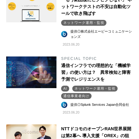
ットワークテストの不安は自動化ツ
ールで吹き飛ばす
ネットワーク運用・監視
提供◎株式会社エーピーコミュニケーシ
ョンズ
2023.06.20
SPECIAL TOPIC
通信インフラでの理想的な「機械学
習」の使い方は？ 異常検知と障害
予測でレジリエンスを
AI
ネットワーク運用・監視
通信事業者向け
提供◎Splunk Services Japan合同会社
2023.06.20
NTTドコモのオープンRAN世界展開
は第2幕へ 導入支援「OREX」の狙