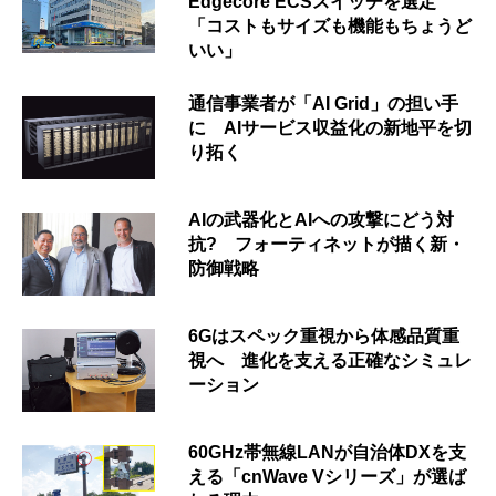
Edgecore ECSスイッチを選定
「コストもサイズも機能もちょうど
いい」
通信事業者が「AI Grid」の担い手
に AIサービス収益化の新地平を切
り拓く
AIの武器化とAIへの攻撃にどう対
抗? フォーティネットが描く新・
防御戦略
6Gはスペック重視から体感品質重
視へ 進化を支える正確なシミュレ
ーション
60GHz帯無線LANが自治体DXを支
える「cnWave Vシリーズ」が選ば