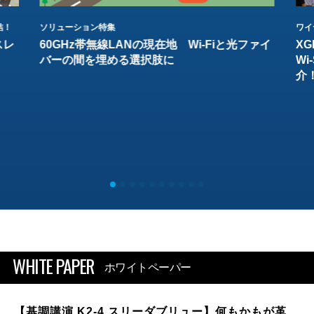
結！
ソリューション特集
ワイ
スレ
60GHz帯無線LANの現在地 Wi-Fiと光ファイ
XG
バーの間を埋める選択肢に
W
介
WHITE PAPER
ホワイトペーパー
【基調講演 K2-4 スリーダブリュー】何もかもが革