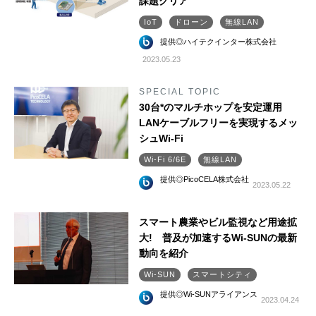
課題クリア
IoT
ドローン
無線LAN
提供◎ハイテクインター株式会社
2023.05.23
SPECIAL TOPIC
30台*のマルチホップを安定運用
LANケーブルフリーを実現するメッ
シュWi-Fi
Wi-Fi 6/6E
無線LAN
提供◎PicoCELA株式会社
2023.05.22
スマート農業やビル監視など用途拡
大! 普及が加速するWi-SUNの最新
動向を紹介
Wi-SUN
スマートシティ
提供◎Wi-SUNアライアンス
2023.04.24