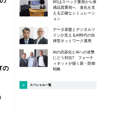
への
6Gはスペック重視から体
感品質重視へ 進化を支
える正確なシミュレーシ
ョン
データ基盤とデジタルツ
インが支えるAI時代の自
律型ネットワーク運用
AIの武器化とAIへの攻撃
にどう対抗? フォーテ
ィネットが描く新・防御
Tの
戦略
スペシャル一覧