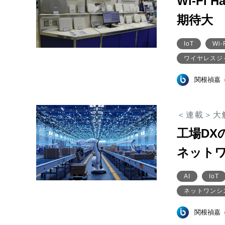
Wi-Fi
期待大 A
IoT
Wi-
ワイヤレスジャ
関根禎嘉
＜連載＞大
工場DX
ネット
AI
IoT
ネットワンシ
関根禎嘉