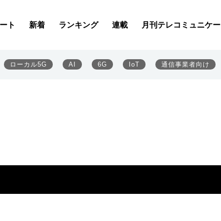
ート
新着
ランキング
連載
月刊テレコミュニケー
ローカル5G
AI
6G
IoT
通信事業者向け