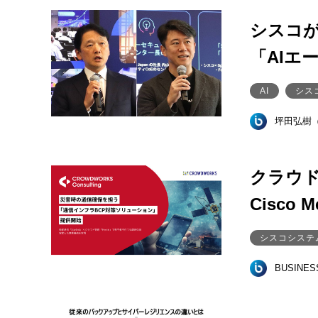
シスコが
「AIエ
AI
シス
坪田弘樹
クラウド
Cisco 
シスコシステ
BUSINE