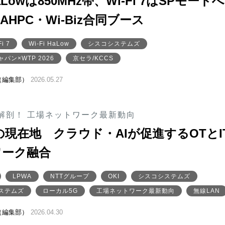
 HaLowは850MHz帯、Wi-Fi 7はSPモード
HPC・Wi-Biz合同ブース
Fi 7
Wi-Fi HaLow
シスコシステムズ
パン×WTP 2026
京セラ/KCCS
（編集部）
2026.05.27
解剖！ 工場ネットワーク最新動向
の現在地 クラウド・AIが促進するOTとI
ワーク融合
LPWA
NTTグループ
OKI
シスコシステムズ
ステムズ
ローカル5G
工場ネットワーク最新動向
無線LAN
（編集部）
2026.04.30