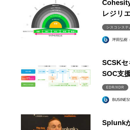
Cohe
レジリ
シスコシステ
坪田弘樹
SCSKセ
SOC支
EDR/XDR
BUSINE
Splu