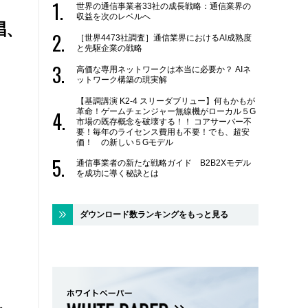
世界の通信事業者33社の成長戦略：通信業界の
収益を次のレベルへ
唱、
［世界4473社調査］通信業界におけるAI成熟度
と先駆企業の戦略
高価な専用ネットワークは本当に必要か？ AIネ
ットワーク構築の現実解
【基調講演 K2-4 スリーダブリュー】何もかもが
革命！ゲームチェンジャー無線機がローカル５G
市場の既存概念を破壊する！！ コアサーバー不
要！毎年のライセンス費用も不要！でも、超安
価！ の新しい５Gモデル
通信事業者の新たな戦略ガイド B2B2Xモデル
を成功に導く秘訣とは
ダウンロード数ランキングをもっと見る