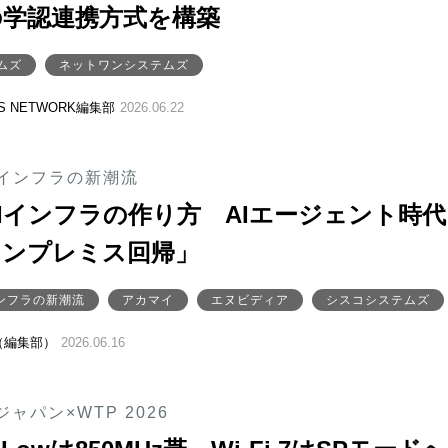
の学認連携方式を構築
ムズ
ネットワンシステムズ
SS NETWORK編集部
2026.06.22
Iインフラの新潮流
Iインフラの作り方 AIエージェント時
オンプレミス回帰」
インフラの新潮流
アカマイ
エヌビディア
シスコシステムズ
（編集部）
2026.06.16
ャパン×WTP 2026