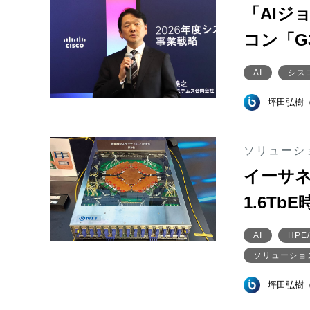
「AIジ
コン「G
AI
シス
坪田弘樹
ソリューシ
イーサネ
1.6T
AI
HPE/
ソリューショ
坪田弘樹