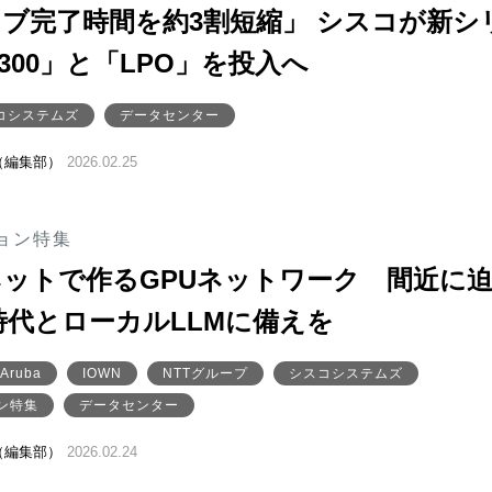
ョブ完了時間を約3割短縮」 シスコが新シ
300」と「LPO」を投入へ
コシステムズ
データセンター
（編集部）
2026.02.25
ョン特集
ットで作るGPUネットワーク 間近に
bE時代とローカルLLMに備えを
Aruba
IOWN
NTTグループ
シスコシステムズ
ン特集
データセンター
（編集部）
2026.02.24