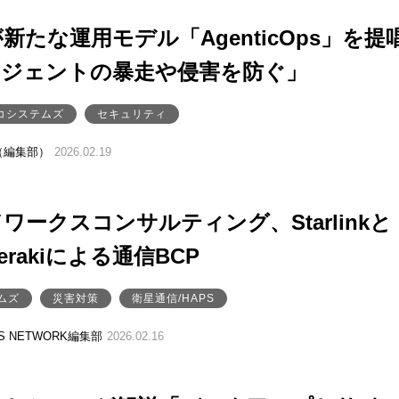
新たな運用モデル「AgenticOps」を提
ージェントの暴走や侵害を防ぐ」
コシステムズ
セキュリティ
（編集部）
2026.02.19
ワークスコンサルティング、Starlinkと
Merakiによる通信BCP
ムズ
災害対策
衛星通信/HAPS
SS NETWORK編集部
2026.02.16