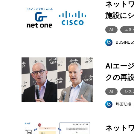
ネットワ
施設に
AI
エヌ
BUSINE
AIエー
クの再
AI
シス
坪田弘樹
ネット