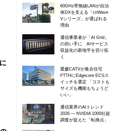
60GHz帯無線LANが自治
体DXを支える「cnWave
Vシリーズ」が選ばれる
理由
通信事業者が「AI Grid」
の担い手に AIサービス
収益化の新地平を切り拓
く
代に
愛媛CATVが集合住宅
FTTHにEdgecore ECSス
イッチを選定 「コストも
サイズも機能もちょうど
いい」
通信業界のAIトレンド
2026 ― NVIDIA 1000社超
調査が捉えた「転換点」