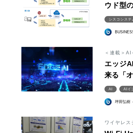
ウド型
シスコシステ
BUSINE
＜連載＞A
エッジA
来る「
AI
AI
坪田弘樹
ワイヤレスジ