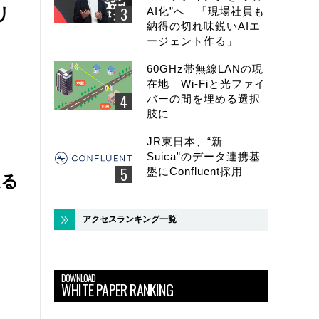
リ
AI化”へ 「現場社員も
納得の切れ味鋭いAIエ
ージェント作る」
60GHz帯無線LANの現
在地 Wi-Fiと光ファイ
バーの間を埋める選択
肢に
JR東日本、“新
Suica”のデータ連携基
盤にConfluent採用
迫る
アクセスランキング一覧
DOWNLOAD
WHITE PAPER RANKING