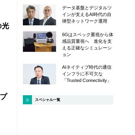
データ基盤とデジタルツ
インが支えるAI時代の自
律型ネットワーク運用
の光
6Gはスペック重視から体
感品質重視へ 進化を支
える正確なシミュレーシ
ョン
AIネイティブ時代の通信
インフラに不可欠な
「Trusted Connectivity」
“プ
スペシャル一覧