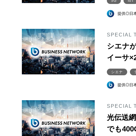
5G
IoT
提供◎日
SPECIAL 
シエナが
イーサ×
シエナ
提供◎日
SPECIAL 
光伝送網
でも40