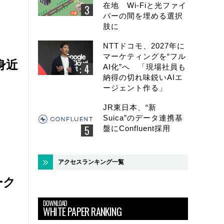
在地 Wi-Fiと光ファイ
バーの間を埋める選択
肢に
NTTドコモ、2027年に
マーケティングを“フル
身近
AI化”へ 「現場社員も
納得の切れ味鋭いAIエ
ージェント作る」
JR東日本、“新
Suica”のデータ連携基
盤にConfluent採用
アクセスランキング一覧
ーク
DOWNLOAD
WHITE PAPER RANKING