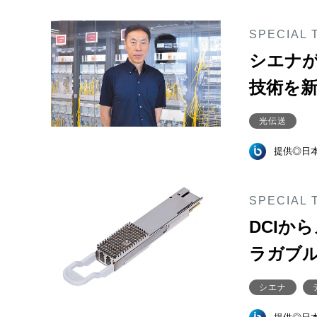
SPECIAL 
シエナが
技術を
光伝送
提供◎日
SPECIAL 
DCIか
ラガブル
シエナ