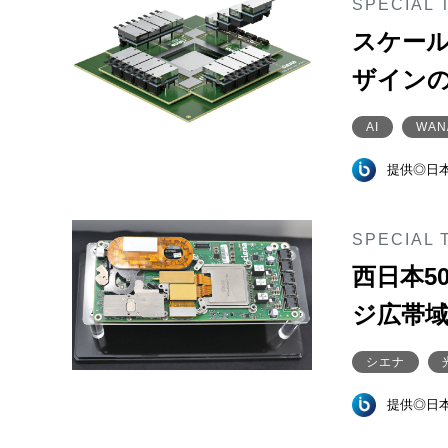
SPECIAL 
スケール
ザインの
AI
WAN
提供◎日
SPECIAL 
西日本5
ジ広帯
シエナ
提供◎日