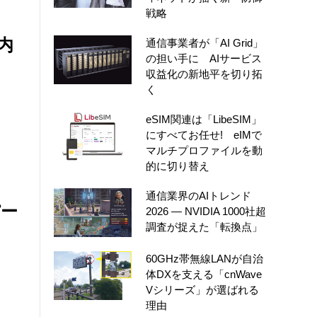
戦略
内
通信事業者が「AI Grid」
の担い手に AIサービス
収益化の新地平を切り拓
く
eSIM関連は「LibeSIM」
にすべてお任せ! eIMで
マルチプロファイルを動
的に切り替え
通信業界のAIトレンド
パー
2026 ― NVIDIA 1000社超
調査が捉えた「転換点」
60GHz帯無線LANが自治
体DXを支える「cnWave
Vシリーズ」が選ばれる
理由