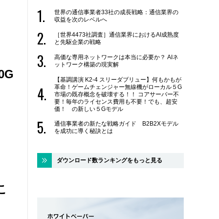
世界の通信事業者33社の成長戦略：通信業界の
収益を次のレベルへ
［世界4473社調査］通信業界におけるAI成熟度
と先駆企業の戦略
高価な専用ネットワークは本当に必要か？ AIネ
ットワーク構築の現実解
0G
【基調講演 K2-4 スリーダブリュー】何もかもが
革命！ゲームチェンジャー無線機がローカル５G
市場の既存概念を破壊する！！ コアサーバー不
要！毎年のライセンス費用も不要！でも、超安
価！ の新しい５Gモデル
通信事業者の新たな戦略ガイド B2B2Xモデル
を成功に導く秘訣とは
ダウンロード数ランキングをもっと見る
こ