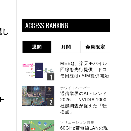
ACCESS RANKING
現し
週間
月間
会員限定
MEEQ、楽天モバイル
回線を先行提供 ドコ
モ回線はeSIM提供開始
ホワイトペーパー
通信業界のAIトレンド
ナ
2026 ― NVIDIA 1000
社超調査が捉えた「転
換点」
ソリューション特集
60GHz帯無線LANの現