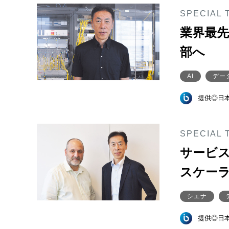
SPECIAL 
業界最先
部へ
AI
デー
提供◎日
SPECIAL 
サービ
スケーラ
シエナ
提供◎日