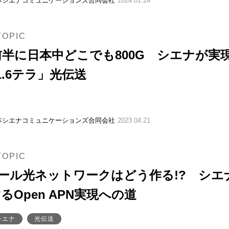
本シエナコミュニケーションズ合同会社
2024.01.24
TOPIC
年前半に日本中どこでも800G シエナが実
1.6テラ」光伝送
本シエナコミュニケーションズ合同会社
2023.04.21
TOPIC
オール光ネットワークはどう作る!? シエ
るOpen APN実現への道
シエナ
光伝送