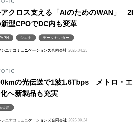
TOPIC
アクロス支える「AIのためのWAN」 2
新型CPOでDC内も変革
/VPN
シエナ
データセンター
本シエナコミュニケーションズ合同会社
2026.04.23
TOPIC
00kmの光伝送で1波1.6Tbps メトロ・
域化へ新製品も充実
光伝送
本シエナコミュニケーションズ合同会社
2025.09.24