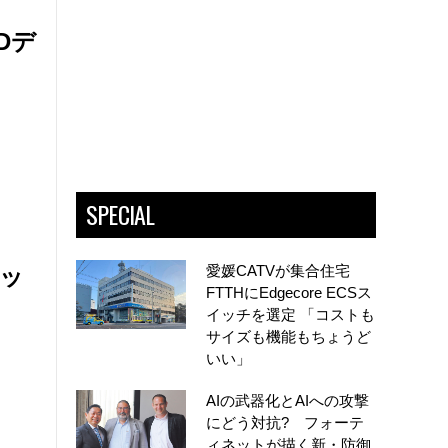
Dデ
SPECIAL
愛媛CATVが集合住宅
エッ
FTTHにEdgecore ECSス
イッチを選定 「コストも
サイズも機能もちょうど
いい」
AIの武器化とAIへの攻撃
にどう対抗? フォーテ
ィネットが描く新・防御