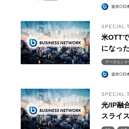
提供◎日
SPECIAL 
米OTT
になった
データセンタ
提供◎日
SPECIAL 
光/IP
スライ