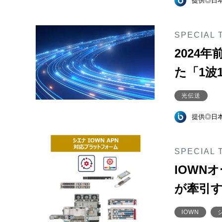
提供◎日
SPECIAL 
2024
た「1波
光伝送
提供◎日
SPECIAL 
IOWN
が牽引す
IOWN