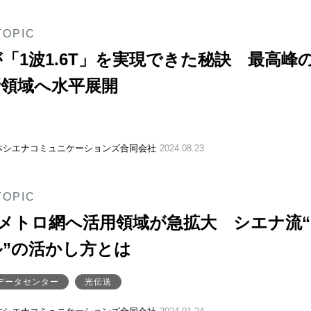
TOPIC
「1波1.6T」を実現できた秘訣 最高峰
新領域へ水平展開
本シエナコミュニケーションズ合同会社
2024.08.23
TOPIC
らメトロ網へ活用領域が急拡大 シエナ流
”の活かし方とは
データセンター
光伝送