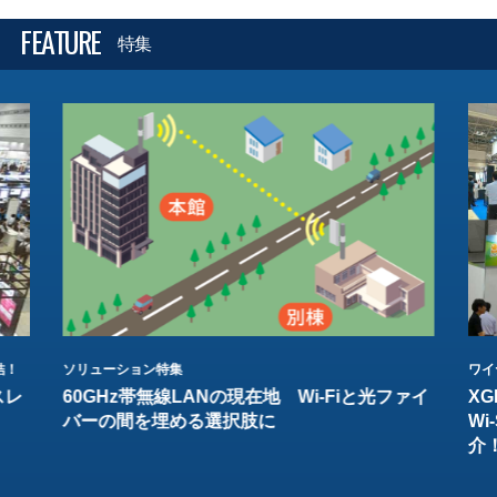
FEATURE
特集
結！
ソリューション特集
ワイ
スレ
60GHz帯無線LANの現在地 Wi-Fiと光ファイ
XG
バーの間を埋める選択肢に
W
介