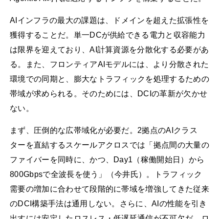
AIインフラの最大の課題は、ドメインを超えた拡張性を
獲得することだ。単一DCが供給できる電力と収容能力
は限界を迎えており、AI計算資源を分散化する必要があ
る。また、フロンティアAIモデルには、より分散された
環境での同期と、膨大なトラフィックを処理するための
帯域が求められる。そのためには、DCIの革新が欠かせ
ない。
まず、圧倒的な広帯域化が必要だ。2拠点のAIクラス
ターを直結するスケールアクロスでは「拠点間の大量の
ファイバーを同時に、かつ、Day1（稼働開始日）から
800Gbpsで全波長を使う」（今井氏）。トラフィック
需要の増加に合わせて段階的に帯域を増強してきた従来
のDCI構築手法は通用しない。さらに、AIの性能を引き
出すには安定したロスレス・低遅延通信が不可欠だ。ロ