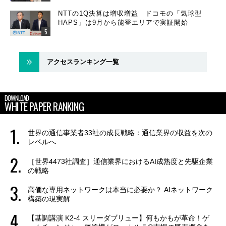
NTTの1Q決算は増収増益 ドコモの「気球型
HAPS」は9月から能登エリアで実証開始
アクセスランキング一覧
DOWNLOAD
WHITE PAPER RANKING
世界の通信事業者33社の成長戦略：通信業界の収益を次の
レベルへ
［世界4473社調査］通信業界におけるAI成熟度と先駆企業
の戦略
高価な専用ネットワークは本当に必要か？ AIネットワーク
構築の現実解
【基調講演 K2-4 スリーダブリュー】何もかもが革命！ゲ