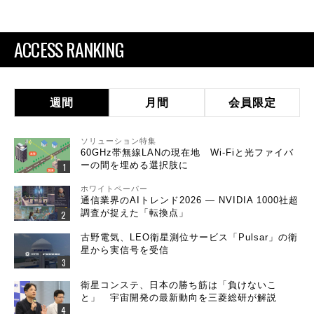
ACCESS RANKING
週間
月間
会員限定
ソリューション特集
60GHz帯無線LANの現在地 Wi-Fiと光ファイバ
ーの間を埋める選択肢に
ホワイトペーパー
通信業界のAIトレンド2026 ― NVIDIA 1000社超
調査が捉えた「転換点」
古野電気、LEO衛星測位サービス「Pulsar」の衛
星から実信号を受信
衛星コンステ、日本の勝ち筋は「負けないこ
と」 宇宙開発の最新動向を三菱総研が解説