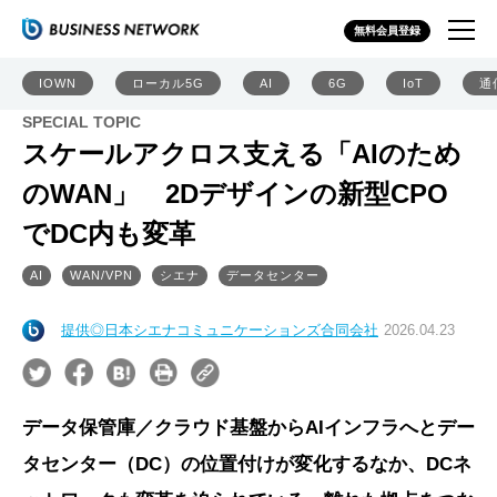
無料会員登録
IOWN
ローカル5G
AI
6G
IoT
通
SPECIAL TOPIC
スケールアクロス支える「AIのため
のWAN」 2Dデザインの新型CPO
でDC内も変革
AI
WAN/VPN
シエナ
データセンター
提供◎日本シエナコミュニケーションズ合同会社
2026.04.23
データ保管庫／クラウド基盤からAIインフラへとデー
タセンター（DC）の位置付けが変化するなか、DCネ