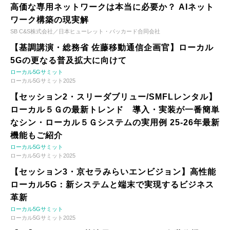
高価な専用ネットワークは本当に必要か？ AIネット
ワーク構築の現実解
SB C&S株式会社／日本ヒューレット・パッカード合同会社
【基調講演・総務省 佐藤移動通信企画官】ローカル
5Gの更なる普及拡大に向けて
ローカル5Gサミット
ローカル5Gサミット2025
【セッション2・スリーダブリュー/SMFLレンタル】
ローカル５Ｇの最新トレンド 導入・実装が一番簡単
なシン・ローカル５Ｇシステムの実用例 25-26年最新
機能もご紹介
ローカル5Gサミット
ローカル5Gサミット2025
【セッション3・京セラみらいエンビジョン】高性能
ローカル5G：新システムと端末で実現するビジネス
革新
ローカル5Gサミット
ローカル5Gサミット2025