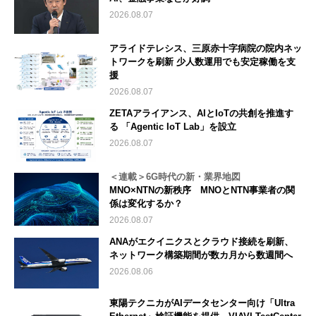
2026.08.07
アライドテレシス、三原赤十字病院の院内ネッ
トワークを刷新 少人数運用でも安定稼働を支
援
2026.08.07
ZETAアライアンス、AIとIoTの共創を推進す
る 「Agentic IoT Lab」を設立
2026.08.07
＜連載＞6G時代の新・業界地図
MNO×NTNの新秩序 MNOとNTN事業者の関
係は変化するか？
2026.08.07
ANAがエクイニクスとクラウド接続を刷新、
ネットワーク構築期間が数カ月から数週間へ
2026.08.06
東陽テクニカがAIデータセンター向け「Ultra