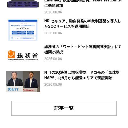
Ethernet」検証機能を提供、VIAVI TestCenter
に機能追加
2026.08.06
NRIセキュア、独自開発のAI統制基盤を導入し
たSOCサービスを運用開始
2026.08.06
総務省の「ワット・ビット連携関連実証」に7
機関が採択
2026.08.06
NTTの1Q決算は増収増益 ドコモの「気球型
HAPS」は9月から能登エリアで実証開始
2026.08.06
記事一覧