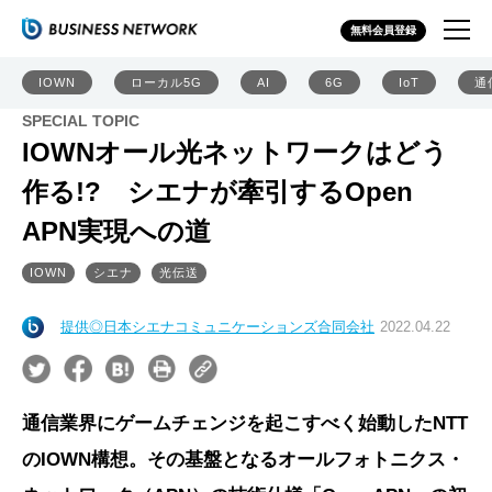
無料会員登録
IOWN
ローカル5G
AI
6G
IoT
通
SPECIAL TOPIC
IOWNオール光ネットワークはどう
作る!? シエナが牽引するOpen
APN実現への道
IOWN
シエナ
光伝送
提供◎日本シエナコミュニケーションズ合同会社
2022.04.22
通信業界にゲームチェンジを起こすべく始動したNTT
のIOWN構想。その基盤となるオールフォトニクス・