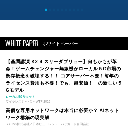
WHITE PAPER
ホワイトペーパー
【基調講演 K2-4 スリーダブリュー】何もかもが革
命！ゲームチェンジャー無線機がローカル５G市場の
既存概念を破壊する！！ コアサーバー不要！毎年の
ライセンス費用も不要！でも、超安価！ の新しい５
Gモデル
ローカル5Gサミット
ワイヤレスジャパン×WTP 2026
高価な専用ネットワークは本当に必要か？ AIネット
ワーク構築の現実解
SB C&S株式会社／日本ヒューレット・パッカード合同会社