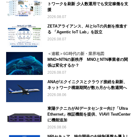
トワークを刷新 少人数運用でも安定稼働を支
援
2026.08.07
ZETAアライアンス、AIとIoTの共創を推進す
る 「Agentic IoT Lab」を設立
2026.08.07
＜連載＞6G時代の新・業界地図
MNO×NTNの新秩序 MNOとNTN事業者の関
係は変化するか？
2026.08.07
ANAがエクイニクスとクラウド接続を刷新、
ネットワーク構築期間が数カ月から数週間へ
2026.08.06
東陽テクニカがAIデータセンター向け「Ultra
Ethernet」検証機能を提供、VIAVI TestCenter
に機能追加
2026.08.06
NRIセキュア、独自開発のAI統制基盤を導入し