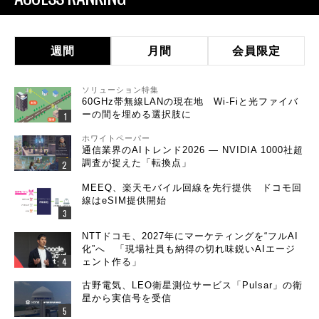
週間
月間
会員限定
ソリューション特集
60GHz帯無線LANの現在地 Wi-Fiと光ファイバ
ーの間を埋める選択肢に
ホワイトペーパー
通信業界のAIトレンド2026 ― NVIDIA 1000社超
調査が捉えた「転換点」
MEEQ、楽天モバイル回線を先行提供 ドコモ回
線はeSIM提供開始
NTTドコモ、2027年にマーケティングを“フルAI
化”へ 「現場社員も納得の切れ味鋭いAIエージ
ェント作る」
古野電気、LEO衛星測位サービス「Pulsar」の衛
星から実信号を受信