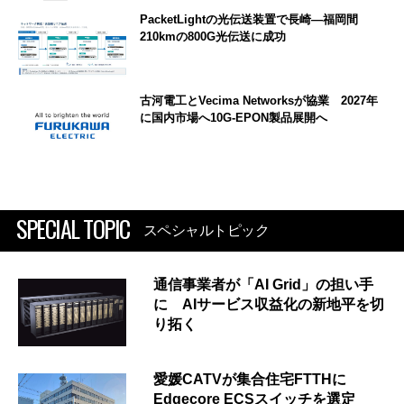
PacketLightの光伝送装置で長崎―福岡間
210kmの800G光伝送に成功
古河電工とVecima Networksが協業 2027年
に国内市場へ10G-EPON製品展開へ
SPECIAL TOPIC
スペシャルトピック
通信事業者が「AI Grid」の担い手
に AIサービス収益化の新地平を切
り拓く
愛媛CATVが集合住宅FTTHに
Edgecore ECSスイッチを選定