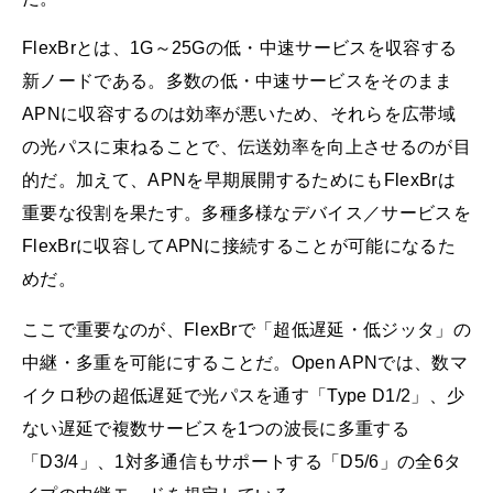
FlexBrとは、1G～25Gの低・中速サービスを収容する
新ノードである。多数の低・中速サービスをそのまま
APNに収容するのは効率が悪いため、それらを広帯域
の光パスに束ねることで、伝送効率を向上させるのが目
的だ。加えて、APNを早期展開するためにもFlexBrは
重要な役割を果たす。多種多様なデバイス／サービスを
FlexBrに収容してAPNに接続することが可能になるた
めだ。
ここで重要なのが、FlexBrで「超低遅延・低ジッタ」の
中継・多重を可能にすることだ。Open APNでは、数マ
イクロ秒の超低遅延で光パスを通す「Type D1/2」、少
ない遅延で複数サービスを1つの波長に多重する
「D3/4」、1対多通信もサポートする「D5/6」の全6タ