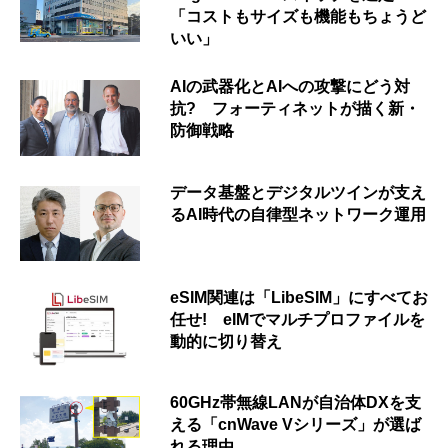
「コストもサイズも機能もちょうど
いい」
AIの武器化とAIへの攻撃にどう対
抗? フォーティネットが描く新・
防御戦略
データ基盤とデジタルツインが支え
るAI時代の自律型ネットワーク運用
eSIM関連は「LibeSIM」にすべてお
任せ! eIMでマルチプロファイルを
動的に切り替え
60GHz帯無線LANが自治体DXを支
える「cnWave Vシリーズ」が選ば
れる理由