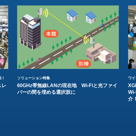
結！
ソリューション特集
ワイ
スレ
60GHz帯無線LANの現在地 Wi-Fiと光ファイ
XG
バーの間を埋める選択肢に
W
介