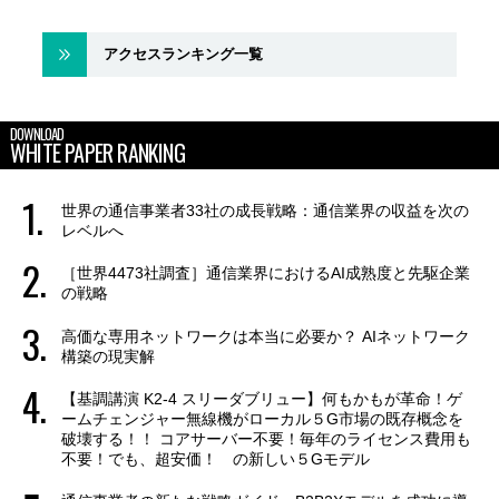
アクセスランキング一覧
DOWNLOAD
WHITE PAPER RANKING
世界の通信事業者33社の成長戦略：通信業界の収益を次の
レベルへ
［世界4473社調査］通信業界におけるAI成熟度と先駆企業
の戦略
高価な専用ネットワークは本当に必要か？ AIネットワーク
構築の現実解
【基調講演 K2-4 スリーダブリュー】何もかもが革命！ゲ
ームチェンジャー無線機がローカル５G市場の既存概念を
破壊する！！ コアサーバー不要！毎年のライセンス費用も
不要！でも、超安価！ の新しい５Gモデル