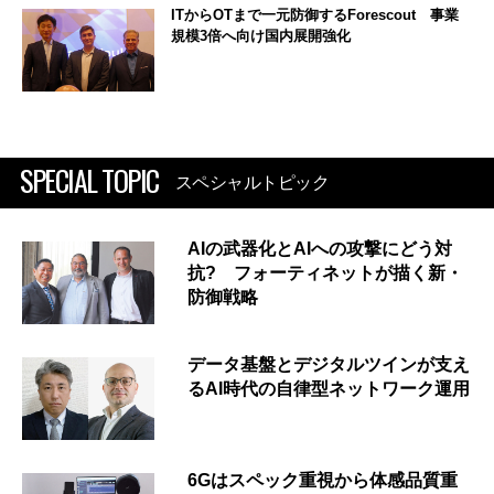
ITからOTまで一元防御するForescout 事業
規模3倍へ向け国内展開強化
SPECIAL TOPIC
スペシャルトピック
AIの武器化とAIへの攻撃にどう対
抗? フォーティネットが描く新・
防御戦略
データ基盤とデジタルツインが支え
るAI時代の自律型ネットワーク運用
6Gはスペック重視から体感品質重