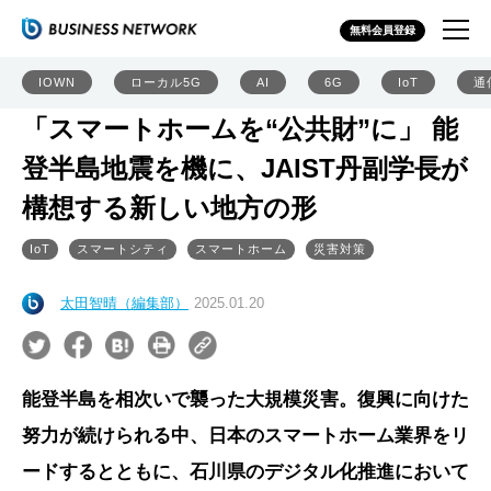
無料会員登録
IOWN
ローカル5G
AI
6G
IoT
通
「スマートホームを“公共財”に」 能
登半島地震を機に、JAIST丹副学長が
構想する新しい地方の形
IoT
スマートシティ
スマートホーム
災害対策
太田智晴（編集部）
2025.01.20
能登半島を相次いで襲った大規模災害。復興に向けた
努力が続けられる中、日本のスマートホーム業界をリ
ードするとともに、石川県のデジタル化推進において