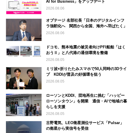
AI for Business」をアップデート
2026.08.06
オプテージ 名部社長「日本のデジタルインフ
ラ強靭化へ 関西から全国、海外へ羽ばたく」
2026.08.06
ドコモ、熊本地震の被災者向けPFI船舶「はく
おうⅡ」と八代港の通信環境を整備
2026.08.05
ミリ波×折りたたみスマホで50人同時の3Dライ
ブ KDDIが普及の好循環を狙う
2026.08.05
ローソンとKDDI、団地再生に挑む「ハッピー
ローソンタウン」を開業 通信・AIで地域の暮
らしを支援
2026.08.05
古野電気、LEO衛星測位サービス「Pulsar」
の衛星から実信号を受信