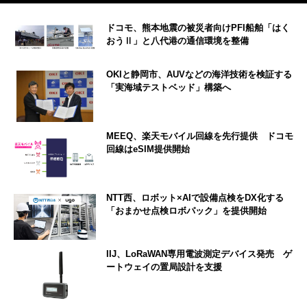
ドコモ、熊本地震の被災者向けPFI船舶「はく
おうⅡ」と八代港の通信環境を整備
OKIと静岡市、AUVなどの海洋技術を検証する
「実海域テストベッド」構築へ
MEEQ、楽天モバイル回線を先行提供 ドコモ
回線はeSIM提供開始
NTT西、ロボット×AIで設備点検をDX化する
「おまかせ点検ロボパック」を提供開始
IIJ、LoRaWAN専用電波測定デバイス発売 ゲ
ートウェイの置局設計を支援