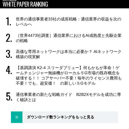
WHITE PAPER RANKING
世界の通信事業者33社の成長戦略：通信業界の収益を次の
レベルへ
［世界4473社調査］通信業界におけるAI成熟度と先駆企業
の戦略
高価な専用ネットワークは本当に必要か？ AIネットワーク
構築の現実解
【基調講演 K2-4 スリーダブリュー】何もかもが革命！ゲ
ームチェンジャー無線機がローカル５G市場の既存概念を
破壊する！！ コアサーバー不要！毎年のライセンス費用も
不要！でも、超安価！ の新しい５Gモデル
通信事業者の新たな戦略ガイド B2B2Xモデルを成功に導
く秘訣とは
ダウンロード数ランキングをもっと見る