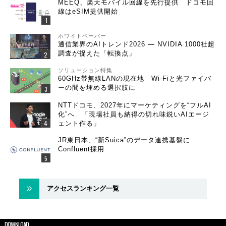
MEEQ、楽天モバイル回線を先行提供 ドコモ回
線はeSIM提供開始
ホワイトペーパー
通信業界のAIトレンド2026 ― NVIDIA 1000社超
調査が捉えた「転換点」
ソリューション特集
60GHz帯無線LANの現在地 Wi-Fiと光ファイバ
ーの間を埋める選択肢に
NTTドコモ、2027年にマーケティングを“フルAI
化”へ 「現場社員も納得の切れ味鋭いAIエージ
ェント作る」
JR東日本、“新Suica”のデータ連携基盤に
Confluent採用
アクセスランキング一覧
DOWNLOAD