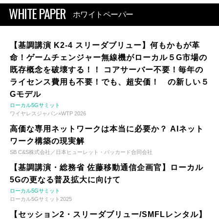
WHITE PAPER
ホワイトペーパー
【基調講演 K2-4 スリーダブリュー】何もかもが革
命！ゲームチェンジャー無線機がローカル５G市場の
既存概念を破壊する！！ コアサーバー不要！毎年の
ライセンス費用も不要！でも、超安価！ の新しい５
Gモデル
ローカル5Gサミット
ワイヤレスジャパン×WTP 2026
高価な専用ネットワークは本当に必要か？ AIネット
ワーク構築の現実解
SB C&S株式会社／日本ヒューレット・パッカード合同会社
【基調講演・総務省 佐藤移動通信企画官】ローカル
5Gの更なる普及拡大に向けて
ローカル5Gサミット
ローカル5Gサミット2025
【セッション2・スリーダブリュー/SMFLレンタル】