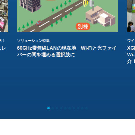
結！
ソリューション特集
ワイ
スレ
60GHz帯無線LANの現在地 Wi-Fiと光ファイ
XG
バーの間を埋める選択肢に
W
介