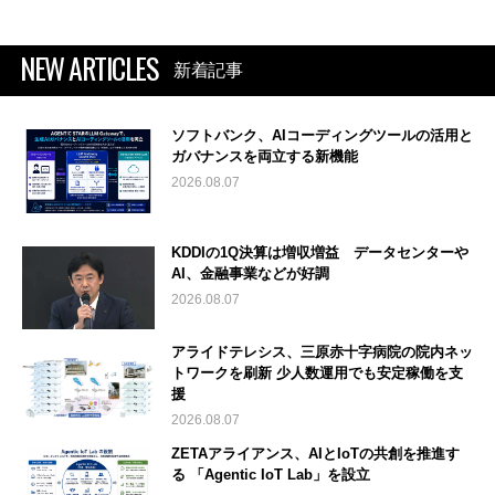
NEW ARTICLES
新着記事
ソフトバンク、AIコーディングツールの活用と
ガバナンスを両立する新機能
2026.08.07
KDDIの1Q決算は増収増益 データセンターや
AI、金融事業などが好調
2026.08.07
アライドテレシス、三原赤十字病院の院内ネッ
トワークを刷新 少人数運用でも安定稼働を支
援
2026.08.07
ZETAアライアンス、AIとIoTの共創を推進す
る 「Agentic IoT Lab」を設立