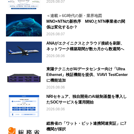
2026.08.07
＜連載＞6G時代の新・業界地図
MNO×NTNの新秩序 MNOとNTN事業者の関
係は変化するか？
2026.08.07
ANAがエクイニクスとクラウド接続を刷新、
ネットワーク構築期間が数カ月から数週間へ
2026.08.06
東陽テクニカがAIデータセンター向け「Ultra
Ethernet」検証機能を提供、VIAVI TestCenter
に機能追加
2026.08.06
NRIセキュア、独自開発のAI統制基盤を導入し
たSOCサービスを運用開始
2026.08.06
総務省の「ワット・ビット連携関連実証」に7
機関が採択