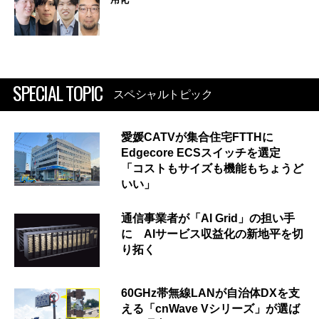
SPECIAL TOPIC
スペシャルトピック
愛媛CATVが集合住宅FTTHに
Edgecore ECSスイッチを選定
「コストもサイズも機能もちょうど
いい」
通信事業者が「AI Grid」の担い手
に AIサービス収益化の新地平を切
り拓く
60GHz帯無線LANが自治体DXを支
える「cnWave Vシリーズ」が選ば