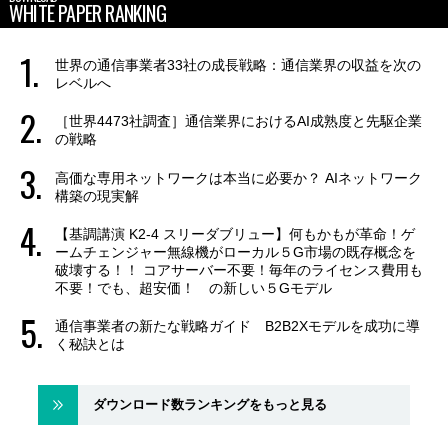
WHITE PAPER RANKING
世界の通信事業者33社の成長戦略：通信業界の収益を次の
レベルへ
［世界4473社調査］通信業界におけるAI成熟度と先駆企業
の戦略
高価な専用ネットワークは本当に必要か？ AIネットワーク
構築の現実解
【基調講演 K2-4 スリーダブリュー】何もかもが革命！ゲ
ームチェンジャー無線機がローカル５G市場の既存概念を
破壊する！！ コアサーバー不要！毎年のライセンス費用も
不要！でも、超安価！ の新しい５Gモデル
通信事業者の新たな戦略ガイド B2B2Xモデルを成功に導
く秘訣とは
ダウンロード数ランキングをもっと見る