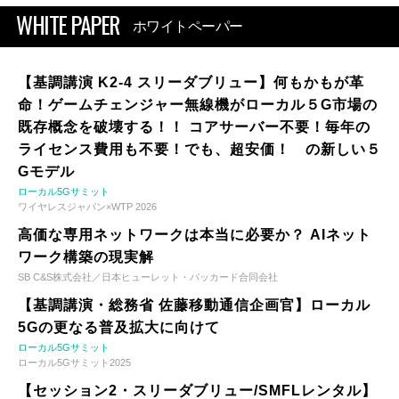
WHITE PAPER
ホワイトペーパー
【基調講演 K2-4 スリーダブリュー】何もかもが革
命！ゲームチェンジャー無線機がローカル５G市場の
既存概念を破壊する！！ コアサーバー不要！毎年の
ライセンス費用も不要！でも、超安価！ の新しい５
Gモデル
ローカル5Gサミット
ワイヤレスジャパン×WTP 2026
高価な専用ネットワークは本当に必要か？ AIネット
ワーク構築の現実解
SB C&S株式会社／日本ヒューレット・パッカード合同会社
【基調講演・総務省 佐藤移動通信企画官】ローカル
5Gの更なる普及拡大に向けて
ローカル5Gサミット
ローカル5Gサミット2025
【セッション2・スリーダブリュー/SMFLレンタル】