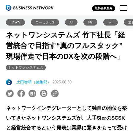
無料会員登録
IOWN
ローカル5G
AI
6G
IoT
通
ネットワンシステムズ 竹下社長「経
営統合で目指す“真のフルスタック”
現場伴走で日本のDXを次の段階へ」
ネットワンシステムズ
太田智晴（編集部）
2025.06.30
ネットワークインテグレーターとして独自の地位を築
いてきたネットワンシステムズが、大手SIerのSCSK
と経営統合するという発表は業界に驚きをもって受け