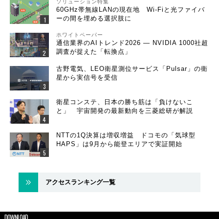
ソリューション特集
60GHz帯無線LANの現在地 Wi-Fiと光ファイバ
ーの間を埋める選択肢に
ホワイトペーパー
通信業界のAIトレンド2026 ― NVIDIA 1000社超
調査が捉えた「転換点」
古野電気、LEO衛星測位サービス「Pulsar」の衛
星から実信号を受信
衛星コンステ、日本の勝ち筋は「負けないこ
と」 宇宙開発の最新動向を三菱総研が解説
NTTの1Q決算は増収増益 ドコモの「気球型
HAPS」は9月から能登エリアで実証開始
アクセスランキング一覧
DOWNLOAD