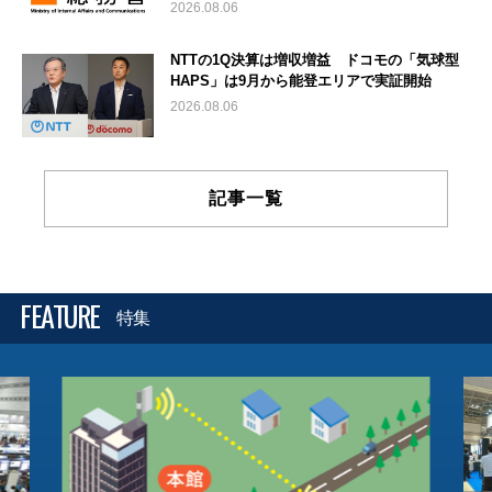
2026.08.06
NTTの1Q決算は増収増益 ドコモの「気球型
HAPS」は9月から能登エリアで実証開始
2026.08.06
記事一覧
FEATURE
特集