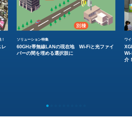
結！
ソリューション特集
ワイ
スレ
60GHz帯無線LANの現在地 Wi-Fiと光ファイ
XG
バーの間を埋める選択肢に
W
介