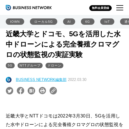
無料会員登録
IOWN
ローカル5G
AI
6G
IoT
通
近畿大学とドコモ、5Gを活用した水
中ドローンによる完全養殖クロマグ
ロの状態監視の実証実験
5G
NTTグループ
ドローン
BUSINESS NETWORK編集部
2022.03.30
近畿大学とNTTドコモは2022年3月30日、5Gを活用し
た水中ドローンによる完全養殖クロマグロの状態監視を