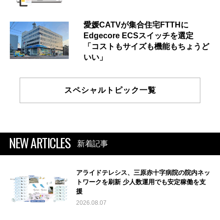
愛媛CATVが集合住宅FTTHに
Edgecore ECSスイッチを選定
「コストもサイズも機能もちょうど
いい」
スペシャルトピック一覧
NEW ARTICLES
新着記事
アライドテレシス、三原赤十字病院の院内ネッ
トワークを刷新 少人数運用でも安定稼働を支
援
2026.08.07