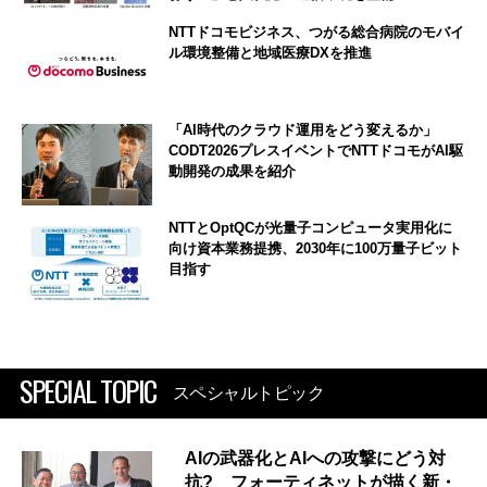
NTTドコモビジネス、つがる総合病院のモバイ
ル環境整備と地域医療DXを推進
「AI時代のクラウド運用をどう変えるか」
CODT2026プレスイベントでNTTドコモがAI駆
動開発の成果を紹介
NTTとOptQCが光量子コンピュータ実用化に
向け資本業務提携、2030年に100万量子ビット
目指す
SPECIAL TOPIC
スペシャルトピック
AIの武器化とAIへの攻撃にどう対
抗? フォーティネットが描く新・