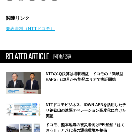
関連リンク
発表資料（NTTドコモ）
RELATED ARTICLE
関連記事
NTTの1Q決算は増収増益 ドコモの「気球型
HAPS」は9月から能登エリアで実証開始
NTTドコモビジネス、IOWN APNを活用したチ
リ銅鉱山の遠隔オペレーション高度化に向けた
実証
ドコモ、熊本地震の被災者向けPFI船舶「はく
おうⅡ」と八代港の通信環境を整備