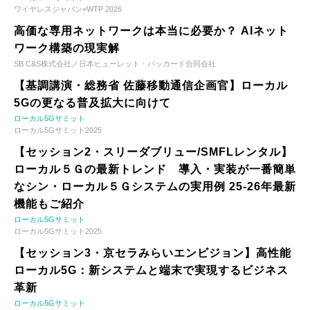
ワイヤレスジャパン×WTP 2026
高価な専用ネットワークは本当に必要か？ AIネット
ワーク構築の現実解
SB C&S株式会社／日本ヒューレット・パッカード合同会社
【基調講演・総務省 佐藤移動通信企画官】ローカル
5Gの更なる普及拡大に向けて
ローカル5Gサミット
ローカル5Gサミット2025
【セッション2・スリーダブリュー/SMFLレンタル】
ローカル５Ｇの最新トレンド 導入・実装が一番簡単
なシン・ローカル５Ｇシステムの実用例 25-26年最新
機能もご紹介
ローカル5Gサミット
ローカル5Gサミット2025
【セッション3・京セラみらいエンビジョン】高性能
ローカル5G：新システムと端末で実現するビジネス
革新
ローカル5Gサミット