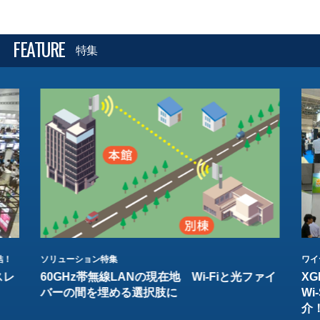
FEATURE
特集
結！
ソリューション特集
ワイ
スレ
60GHz帯無線LANの現在地 Wi-Fiと光ファイ
XG
バーの間を埋める選択肢に
W
介