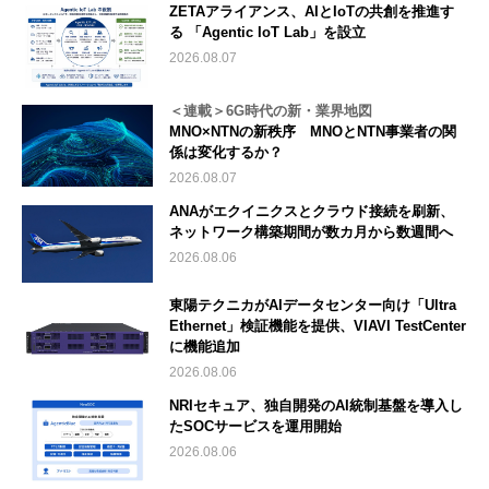
ZETAアライアンス、AIとIoTの共創を推進す
る 「Agentic IoT Lab」を設立
2026.08.07
＜連載＞6G時代の新・業界地図
MNO×NTNの新秩序 MNOとNTN事業者の関
係は変化するか？
2026.08.07
ANAがエクイニクスとクラウド接続を刷新、
ネットワーク構築期間が数カ月から数週間へ
2026.08.06
東陽テクニカがAIデータセンター向け「Ultra
Ethernet」検証機能を提供、VIAVI TestCenter
に機能追加
2026.08.06
NRIセキュア、独自開発のAI統制基盤を導入し
たSOCサービスを運用開始
2026.08.06