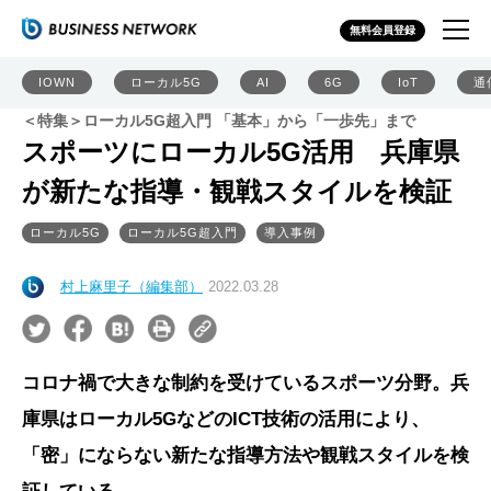
無料会員登録
IOWN
ローカル5G
AI
6G
IoT
通
＜特集＞ローカル5G超入門 「基本」から「一歩先」まで
スポーツにローカル5G活用 兵庫県
が新たな指導・観戦スタイルを検証
ローカル5G
ローカル5G超入門
導入事例
村上麻里子（編集部）
2022.03.28
コロナ禍で大きな制約を受けているスポーツ分野。兵
庫県はローカル5GなどのICT技術の活用により、
「密」にならない新たな指導方法や観戦スタイルを検