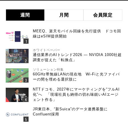
週間
月間
会員限定
MEEQ、楽天モバイル回線を先行提供 ドコモ回
線はeSIM提供開始
ホワイトペーパー
通信業界のAIトレンド2026 ― NVIDIA 1000社超
調査が捉えた「転換点」
ソリューション特集
60GHz帯無線LANの現在地 Wi-Fiと光ファイバ
ーの間を埋める選択肢に
NTTドコモ、2027年にマーケティングを“フルAI
化”へ 「現場社員も納得の切れ味鋭いAIエージ
ェント作る」
JR東日本、“新Suica”のデータ連携基盤に
Confluent採用