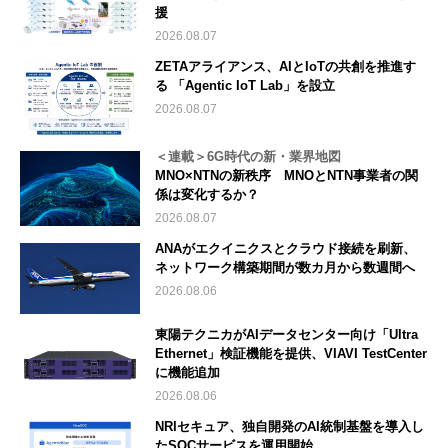
援
2026.08.07
ZETAアライアンス、AIとIoTの共創を推進す
る 「Agentic IoT Lab」を設立
2026.08.07
＜連載＞6G時代の新・業界地図
MNO×NTNの新秩序 MNOとNTN事業者の関
係は変化するか？
2026.08.07
ANAがエクイニクスとクラウド接続を刷新、
ネットワーク構築期間が数カ月から数週間へ
2026.08.06
東陽テクニカがAIデータセンター向け「Ultra
Ethernet」検証機能を提供、VIAVI TestCenter
に機能追加
2026.08.06
NRIセキュア、独自開発のAI統制基盤を導入し
たSOCサービスを運用開始