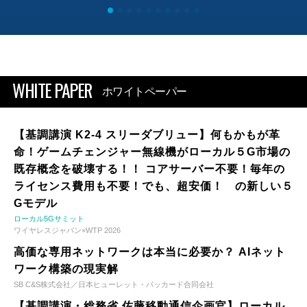
WHITE PAPER
ホワイトペーパー
【基調講演 K2-4 スリーダブリュー】何もかもが革
命！ゲームチェンジャー無線機がローカル５G市場の
既存概念を破壊する！！ コアサーバー不要！毎年の
ライセンス費用も不要！でも、超安価！ の新しい５
Gモデル
ローカル5Gサミット
ワイヤレスジャパン×WTP 2026
高価な専用ネットワークは本当に必要か？ AIネット
ワーク構築の現実解
SB C&S株式会社／日本ヒューレット・パッカード合同会社
【基調講演・総務省 佐藤移動通信企画官】ローカル