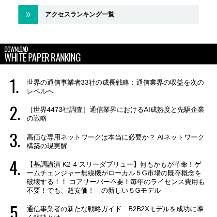
アクセスランキング一覧
DOWNLOAD
WHITE PAPER RANKING
世界の通信事業者33社の成長戦略：通信業界の収益を次の
レベルへ
［世界4473社調査］通信業界におけるAI成熟度と先駆企業
の戦略
高価な専用ネットワークは本当に必要か？ AIネットワーク
構築の現実解
【基調講演 K2-4 スリーダブリュー】何もかもが革命！ゲ
ームチェンジャー無線機がローカル５G市場の既存概念を
破壊する！！ コアサーバー不要！毎年のライセンス費用も
不要！でも、超安価！ の新しい５Gモデル
通信事業者の新たな戦略ガイド B2B2Xモデルを成功に導