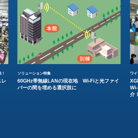
結！
ソリューション特集
ワイ
スレ
60GHz帯無線LANの現在地 Wi-Fiと光ファイ
XG
バーの間を埋める選択肢に
W
介