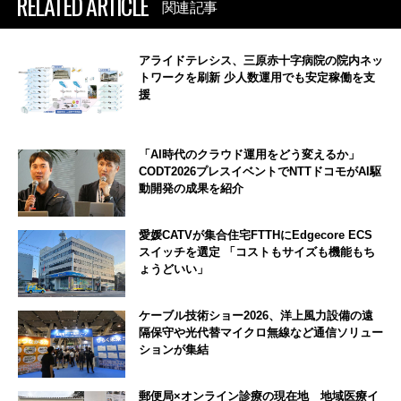
RELATED ARTICLE
関連記事
アライドテレシス、三原赤十字病院の院内ネッ
トワークを刷新 少人数運用でも安定稼働を支
援
「AI時代のクラウド運用をどう変えるか」
CODT2026プレスイベントでNTTドコモがAI駆
動開発の成果を紹介
愛媛CATVが集合住宅FTTHにEdgecore ECS
スイッチを選定 「コストもサイズも機能もち
ょうどいい」
ケーブル技術ショー2026、洋上風力設備の遠
隔保守や光代替マイクロ無線など通信ソリュー
ションが集結
郵便局×オンライン診療の現在地 地域医療イ