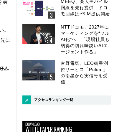
MEEQ、楽天モバイル
を実
回線を先行提供 ドコ
モ回線はeSIM提供開始
NTTドコモ、2027年に
い。
マーケティングを“フル
AI化”へ 「現場社員も
優先に
納得の切れ味鋭いAIエ
ージェント作る」
古野電気、LEO衛星測
好み
位サービス「Pulsar」
の衛星から実信号を受
信
アクセスランキング一覧
DOWNLOAD
WHITE PAPER RANKING