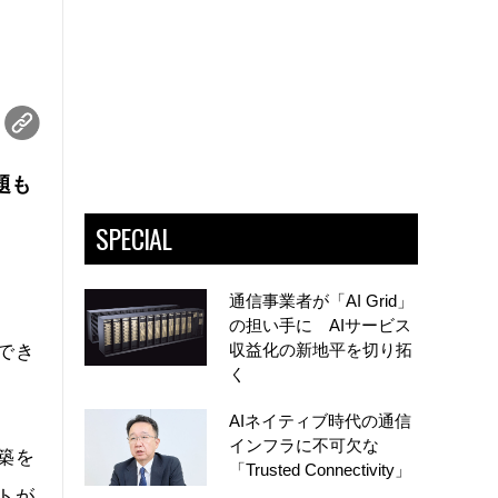
題も
SPECIAL
通信事業者が「AI Grid」
の担い手に AIサービス
収益化の新地平を切り拓
でき
く
AIネイティブ時代の通信
インフラに不可欠な
築を
「Trusted Connectivity」
トが