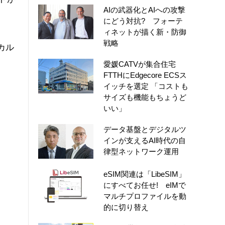
AIの武器化とAIへの攻撃
にどう対抗? フォーテ
ィネットが描く新・防御
戦略
カル
愛媛CATVが集合住宅
FTTHにEdgecore ECSス
イッチを選定 「コストも
サイズも機能もちょうど
いい」
データ基盤とデジタルツ
インが支えるAI時代の自
律型ネットワーク運用
eSIM関連は「LibeSIM」
にすべてお任せ! eIMで
マルチプロファイルを動
的に切り替え