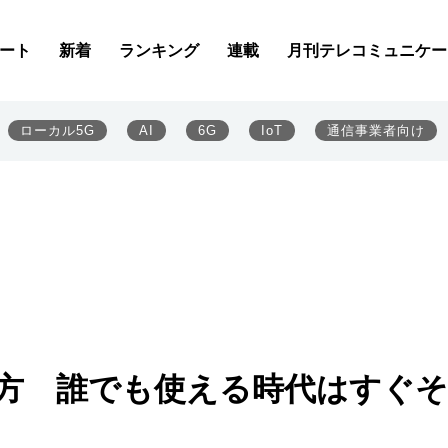
ート
新着
ランキング
連載
月刊テレコミュニケー
ローカル5G
AI
6G
IoT
通信事業者向け
行方 誰でも使える時代はすぐ