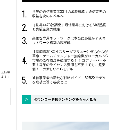
世界の通信事業者33社の成長戦略：通信業界の
収益を次のレベルへ
［世界4473社調査］通信業界におけるAI成熟度
と先駆企業の戦略
高価な専用ネットワークは本当に必要か？ AIネ
ットワーク構築の現実解
【基調講演 K2-4 スリーダブリュー】何もかもが
革命！ゲームチェンジャー無線機がローカル５G
市場の既存概念を破壊する！！ コアサーバー不
要！毎年のライセンス費用も不要！でも、超安
価！ の新しい５Gモデル
うえ転載
ります）
通信事業者の新たな戦略ガイド B2B2Xモデル
を成功に導く秘訣とは
ダウンロード数ランキングをもっと見る