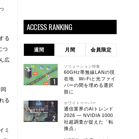
っ
ACCESS RANKING
する
につ
週間
月間
会員限定
ん広
ソリューション特集
60GHz帯無線LANの現
在地 Wi-Fiと光ファイ
バーの間を埋める選択
準同
肢に
れる
ホワイトペーパー
通信業界のAIトレンド
2026 ― NVIDIA 1000
社超調査が捉えた「転
換点」
イミ