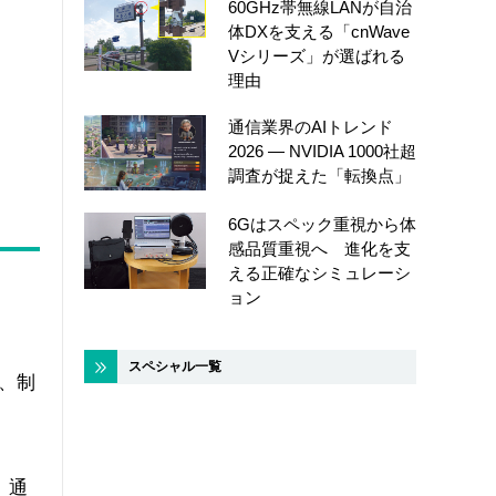
60GHz帯無線LANが自治
体DXを支える「cnWave
Vシリーズ」が選ばれる
理由
通信業界のAIトレンド
2026 ― NVIDIA 1000社超
調査が捉えた「転換点」
6Gはスペック重視から体
感品質重視へ 進化を支
える正確なシミュレーシ
ョン
スペシャル一覧
も、制
。通