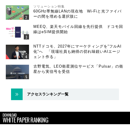
ソリューション特集
60GHz帯無線LANの現在地 Wi-Fiと光ファイバ
ーの間を埋める選択肢に
MEEQ、楽天モバイル回線を先行提供 ドコモ回
線はeSIM提供開始
NTTドコモ、2027年にマーケティングを“フルAI
化”へ 「現場社員も納得の切れ味鋭いAIエージ
ェント作る」
古野電気、LEO衛星測位サービス「Pulsar」の衛
星から実信号を受信
アクセスランキング一覧
DOWNLOAD
WHITE PAPER RANKING