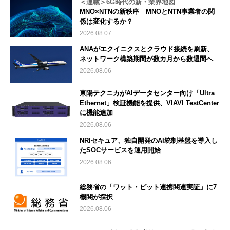
＜連載＞6G時代の新・業界地図
MNO×NTNの新秩序 MNOとNTN事業者の関
係は変化するか？
2026.08.07
ANAがエクイニクスとクラウド接続を刷新、
ネットワーク構築期間が数カ月から数週間へ
2026.08.06
東陽テクニカがAIデータセンター向け「Ultra
Ethernet」検証機能を提供、VIAVI TestCenter
に機能追加
2026.08.06
NRIセキュア、独自開発のAI統制基盤を導入し
たSOCサービスを運用開始
2026.08.06
総務省の「ワット・ビット連携関連実証」に7
機関が採択
2026.08.06