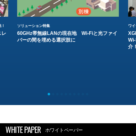
結！
ソリューション特集
ワイ
スレ
60GHz帯無線LANの現在地 Wi-Fiと光ファイ
XG
バーの間を埋める選択肢に
W
介
WHITE PAPER
ホワイトペーパー