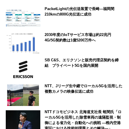
PacketLightの光伝送装置で長崎―福岡間
210kmの800G光伝送に成功
2030年度のIoTサービス市場は約22兆円
4G/5G契約数は1億5200万件へ
SB C&S、エリクソンと販売代理店契約を締
結 プライベート5Gを国内展開
NTT、Jリーグ生中継でローカル5Gを活用した
複数カメラの映像伝送に成功
NTTドコモビジネス 北海道支社長 蛭間氏「ロ
ーカル5Gを活用した除雪車両の遠隔監視・制
御による省力化・自動化への挑戦 ―稚内空港
実証における技術的課題とその解決―」