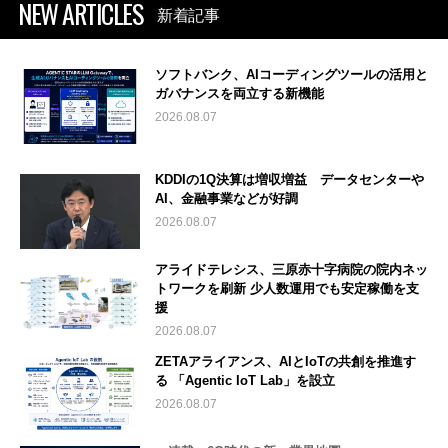
NEW ARTICLES
新着記事
ソフトバンク、AIコーディングツールの活用と
ガバナンスを両立する新機能
2026.08.07
KDDIの1Q決算は増収増益 データセンターや
AI、金融事業などが好調
2026.08.07
アライドテレシス、三原赤十字病院の院内ネッ
トワークを刷新 少人数運用でも安定稼働を支
援
2026.08.07
ZETAアライアンス、AIとIoTの共創を推進す
る 「Agentic IoT Lab」を設立
2026.08.07