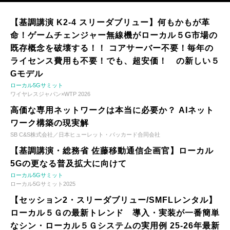
【基調講演 K2-4 スリーダブリュー】何もかもが革
命！ゲームチェンジャー無線機がローカル５G市場の
既存概念を破壊する！！ コアサーバー不要！毎年の
ライセンス費用も不要！でも、超安価！ の新しい５
Gモデル
ローカル5Gサミット
ワイヤレスジャパン×WTP 2026
高価な専用ネットワークは本当に必要か？ AIネット
ワーク構築の現実解
SB C&S株式会社／日本ヒューレット・パッカード合同会社
【基調講演・総務省 佐藤移動通信企画官】ローカル
5Gの更なる普及拡大に向けて
ローカル5Gサミット
ローカル5Gサミット2025
【セッション2・スリーダブリュー/SMFLレンタル】
ローカル５Ｇの最新トレンド 導入・実装が一番簡単
なシン・ローカル５Ｇシステムの実用例 25-26年最新