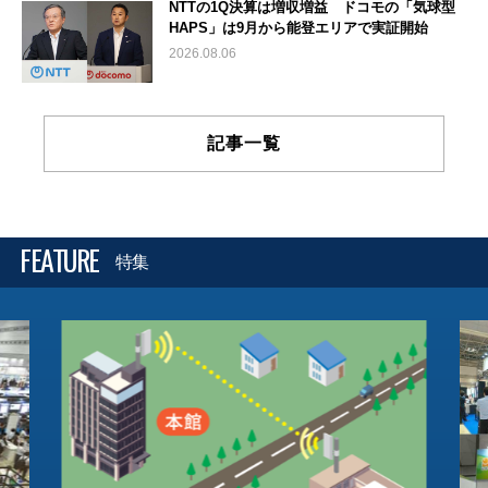
NTTの1Q決算は増収増益 ドコモの「気球型
HAPS」は9月から能登エリアで実証開始
2026.08.06
記事一覧
FEATURE
特集