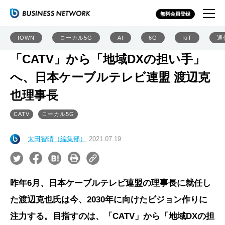
無料会員登録
IOWN
ローカル5G
AI
6G
IoT
通
「CATV」から「地域DXの担い手」
へ、日本ケーブルテレビ連盟 渡辺克
也理事長
CATV
ローカル5G
太田智晴（編集部）
2021.07.19
昨年6月、日本ケーブルテレビ連盟の理事長に就任し
た渡辺克也氏は今、2030年に向けたビジョン作りに
注力する。目指すのは、「CATV」から「地域DXの担