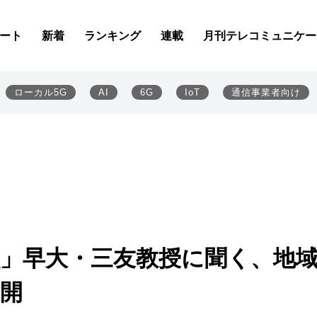
ート
新着
ランキング
連載
月刊テレコミュニケー
ローカル5G
AI
6G
IoT
通信事業者向け
献」早大・三友教授に聞く、地
展開