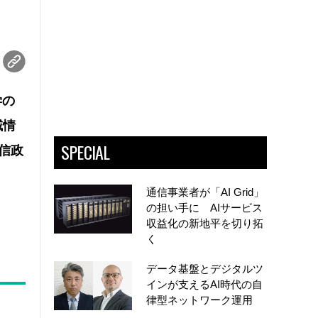
学の
域情
SPECIAL
信政
通信事業者が「AI Grid」
の担い手に AIサービス
収益化の新地平を切り拓
く
データ基盤とデジタルツ
インが支えるAI時代の自
律型ネットワーク運用