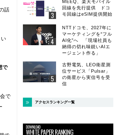
MEEQ、楽天モバイル
回線を先行提供 ドコ
の話
モ回線はeSIM提供開始
NTTドコモ、2027年に
マーケティングを“フル
てい
AI化”へ 「現場社員も
納得の切れ味鋭いAIエ
ージェント作る」
古野電気、LEO衛星測
想で
位サービス「Pulsar」
の衛星から実信号を受
信
会で
アクセスランキング一覧
ー
DOWNLOAD
WHITE PAPER RANKING