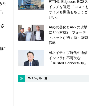
FTTHにEdgecore ECSス
あた
イッチを選定 「コストも
す。
サイズも機能もちょうど
いい」
待さ
AIの武器化とAIへの攻撃
にどう対抗? フォーテ
ィネットが描く新・防御
戦略
地に
AIネイティブ時代の通信
インフラに不可欠な
「Trusted Connectivity」
スペシャル一覧
と