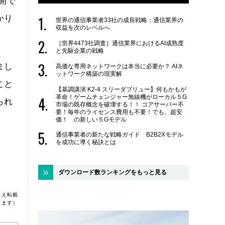
開で
かり
世界の通信事業者33社の成長戦略：通信業界の
収益を次のレベルへ
［世界4473社調査］通信業界におけるAI成熟度
と先駆企業の戦略
まし
高価な専用ネットワークは本当に必要か？ AIネ
ットワーク構築の現実解
こと
【基調講演 K2-4 スリーダブリュー】何もかもが
革命！ゲームチェンジャー無線機がローカル５G
られ
市場の既存概念を破壊する！！ コアサーバー不
要！毎年のライセンス費用も不要！でも、超安
価！ の新しい５Gモデル
通信事業者の新たな戦略ガイド B2B2Xモデル
を成功に導く秘訣とは
ダウンロード数ランキングをもっと見る
うえ転載
ります）