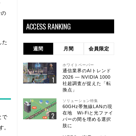
ト
なの
ACCESS RANKING
した
週間
月間
会員限定
ホワイトペーパー
通信業界のAIトレンド
2026 ― NVIDIA 1000
社超調査が捉えた「転
換点」
ソリューション特集
60GHz帯無線LANの現
在地 Wi-Fiと光ファイ
とで
バーの間を埋める選択
肢に
す。