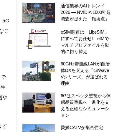
通信業界のAIトレンド
2026 ― NVIDIA 1000社超
調査が捉えた「転換点」
5G
なこ
eSIM関連は「LibeSIM」
にすべてお任せ! eIMで
マルチプロファイルを動
的に切り替え
60GHz帯無線LANが自治
体DXを支える「cnWave
Vシリーズ」が選ばれる
方で
理由
創生
6Gはスペック重視から体
増や
感品質重視へ 進化を支
える正確なシミュレーシ
ョン
ます
愛媛CATVが集合住宅