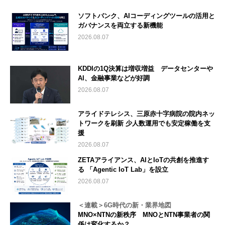
ソフトバンク、AIコーディングツールの活用と
ガバナンスを両立する新機能
2026.08.07
KDDIの1Q決算は増収増益 データセンターや
AI、金融事業などが好調
2026.08.07
アライドテレシス、三原赤十字病院の院内ネッ
トワークを刷新 少人数運用でも安定稼働を支
援
2026.08.07
ZETAアライアンス、AIとIoTの共創を推進す
る 「Agentic IoT Lab」を設立
2026.08.07
＜連載＞6G時代の新・業界地図
MNO×NTNの新秩序 MNOとNTN事業者の関
係は変化するか？