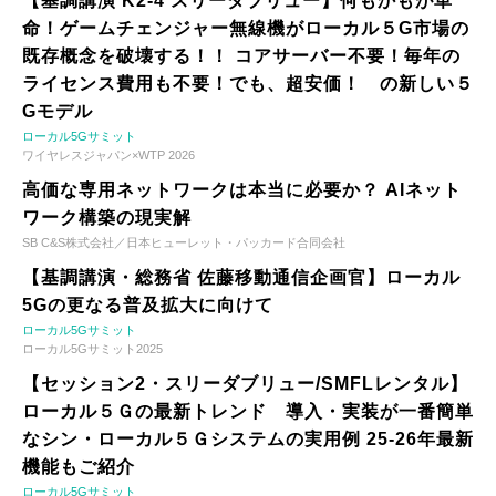
【基調講演 K2-4 スリーダブリュー】何もかもが革
命！ゲームチェンジャー無線機がローカル５G市場の
既存概念を破壊する！！ コアサーバー不要！毎年の
ライセンス費用も不要！でも、超安価！ の新しい５
Gモデル
ローカル5Gサミット
ワイヤレスジャパン×WTP 2026
高価な専用ネットワークは本当に必要か？ AIネット
ワーク構築の現実解
SB C&S株式会社／日本ヒューレット・パッカード合同会社
【基調講演・総務省 佐藤移動通信企画官】ローカル
5Gの更なる普及拡大に向けて
ローカル5Gサミット
ローカル5Gサミット2025
【セッション2・スリーダブリュー/SMFLレンタル】
ローカル５Ｇの最新トレンド 導入・実装が一番簡単
なシン・ローカル５Ｇシステムの実用例 25-26年最新
機能もご紹介
ローカル5Gサミット