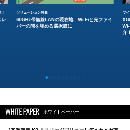
結！
ソリューション特集
ワイ
スレ
60GHz帯無線LANの現在地 Wi-Fiと光ファイ
XG
バーの間を埋める選択肢に
W
介
WHITE PAPER
ホワイトペーパー