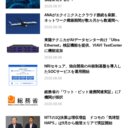
2026.08.07
ANAがエクイニクスとクラウド接続を刷新、
ネットワーク構築期間が数カ月から数週間へ
2026.08.06
東陽テクニカがAIデータセンター向け「Ultra
Ethernet」検証機能を提供、VIAVI TestCenter
に機能追加
2026.08.06
NRIセキュア、独自開発のAI統制基盤を導入し
たSOCサービスを運用開始
2026.08.06
総務省の「ワット・ビット連携関連実証」に7
機関が採択
2026.08.06
NTTの1Q決算は増収増益 ドコモの「気球型
HAPS」は9月から能登エリアで実証開始