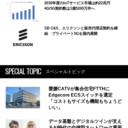
2030年度のIoTサービス市場は約22兆円
4G/5G契約数は1億5200万件へ
SB C&S、エリクソンと販売代理店契約を締
結 プライベート5Gを国内展開
SPECIAL TOPIC
スペシャルトピック
愛媛CATVが集合住宅FTTHに
Edgecore ECSスイッチを選定
「コストもサイズも機能もちょうど
いい」
データ基盤とデジタルツインが支え
るAI時代の自律型ネットワーク運用