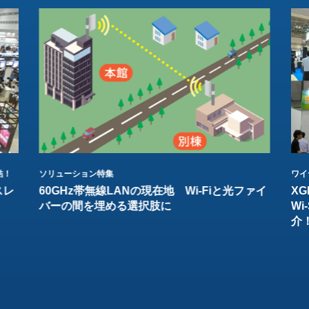
結！
ソリューション特集
ワイ
スレ
60GHz帯無線LANの現在地 Wi-Fiと光ファイ
XG
バーの間を埋める選択肢に
W
介