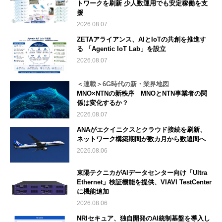
トワークを刷新 少人数運用でも安定稼働を支
援
2026.08.07
ZETAアライアンス、AIとIoTの共創を推進す
る 「Agentic IoT Lab」を設立
2026.08.07
＜連載＞6G時代の新・業界地図
MNO×NTNの新秩序 MNOとNTN事業者の関
係は変化するか？
2026.08.07
ANAがエクイニクスとクラウド接続を刷新、
ネットワーク構築期間が数カ月から数週間へ
2026.08.06
東陽テクニカがAIデータセンター向け「Ultra
Ethernet」検証機能を提供、VIAVI TestCenter
に機能追加
2026.08.06
NRIセキュア、独自開発のAI統制基盤を導入し