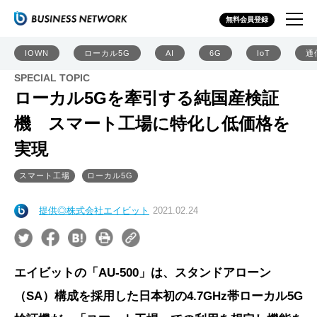
無料会員登録
IOWN
ローカル5G
AI
6G
IoT
通
SPECIAL TOPIC
ローカル5Gを牽引する純国産検証
機 スマート工場に特化し低価格を
実現
スマート工場
ローカル5G
提供◎株式会社エイビット
2021.02.24
エイビットの「AU-500」は、スタンドアローン
（SA）構成を採用した日本初の4.7GHz帯ローカル5G