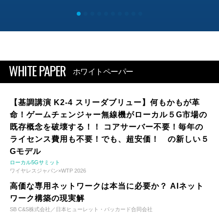
WHITE PAPER
ホワイトペーパー
【基調講演 K2-4 スリーダブリュー】何もかもが革
命！ゲームチェンジャー無線機がローカル５G市場の
既存概念を破壊する！！ コアサーバー不要！毎年の
ライセンス費用も不要！でも、超安価！ の新しい５
Gモデル
ローカル5Gサミット
ワイヤレスジャパン×WTP 2026
高価な専用ネットワークは本当に必要か？ AIネット
ワーク構築の現実解
SB C&S株式会社／日本ヒューレット・パッカード合同会社