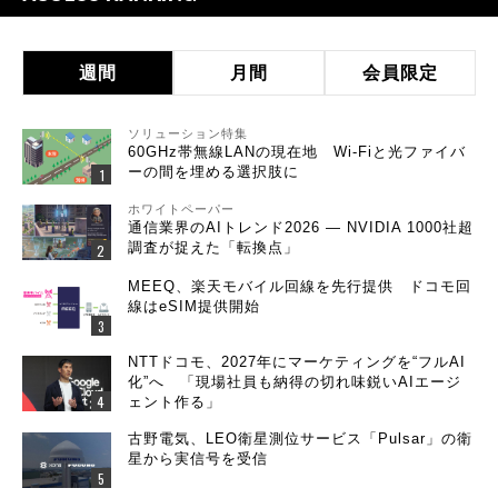
週間
月間
会員限定
ソリューション特集
60GHz帯無線LANの現在地 Wi-Fiと光ファイバ
ーの間を埋める選択肢に
ホワイトペーパー
通信業界のAIトレンド2026 ― NVIDIA 1000社超
調査が捉えた「転換点」
MEEQ、楽天モバイル回線を先行提供 ドコモ回
線はeSIM提供開始
NTTドコモ、2027年にマーケティングを“フルAI
化”へ 「現場社員も納得の切れ味鋭いAIエージ
ェント作る」
古野電気、LEO衛星測位サービス「Pulsar」の衛
星から実信号を受信