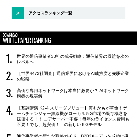
アクセスランキング一覧
DOWNLOAD
WHITE PAPER RANKING
世界の通信事業者33社の成長戦略：通信業界の収益を次の
レベルへ
［世界4473社調査］通信業界におけるAI成熟度と先駆企業
の戦略
高価な専用ネットワークは本当に必要か？ AIネットワーク
構築の現実解
【基調講演 K2-4 スリーダブリュー】何もかもが革命！ゲ
ームチェンジャー無線機がローカル５G市場の既存概念を
破壊する！！ コアサーバー不要！毎年のライセンス費用も
不要！でも、超安価！ の新しい５Gモデル
通信事業者の新たな戦略ガイド B2B2Xモデルを成功に導