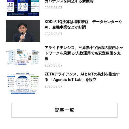
ガバナンスを両立する新機能
2026.08.07
KDDIの1Q決算は増収増益 データセンターや
AI、金融事業などが好調
2026.08.07
アライドテレシス、三原赤十字病院の院内ネッ
トワークを刷新 少人数運用でも安定稼働を支
援
2026.08.07
ZETAアライアンス、AIとIoTの共創を推進す
る 「Agentic IoT Lab」を設立
2026.08.07
記事一覧