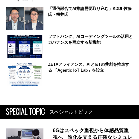
「通信融合でAI推論需要取り込む」KDDI 佐藤
氏・桜井氏
ソフトバンク、AIコーディングツールの活用と
ガバナンスを両立する新機能
ZETAアライアンス、AIとIoTの共創を推進す
る 「Agentic IoT Lab」を設立
SPECIAL TOPIC
スペシャルトピック
6Gはスペック重視から体感品質重
視へ 進化を支える正確なシミュレ