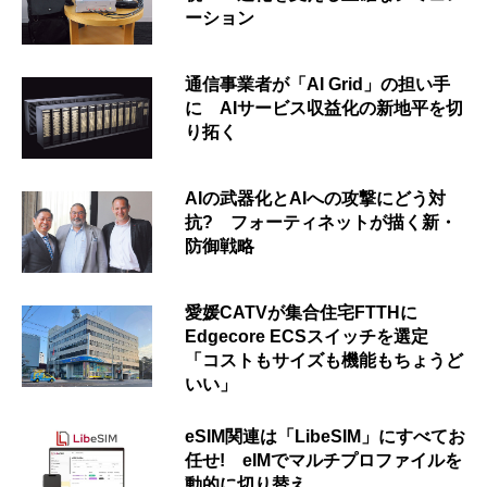
ーション
通信事業者が「AI Grid」の担い手
に AIサービス収益化の新地平を切
り拓く
AIの武器化とAIへの攻撃にどう対
抗? フォーティネットが描く新・
防御戦略
愛媛CATVが集合住宅FTTHに
Edgecore ECSスイッチを選定
「コストもサイズも機能もちょうど
いい」
eSIM関連は「LibeSIM」にすべてお
任せ! eIMでマルチプロファイルを
動的に切り替え