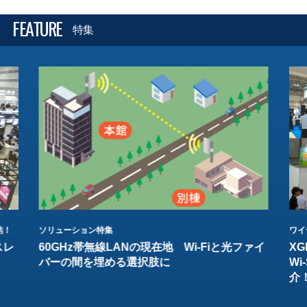
FEATURE
特集
結！
ソリューション特集
ワイ
スレ
60GHz帯無線LANの現在地 Wi-Fiと光ファイ
XG
バーの間を埋める選択肢に
W
介