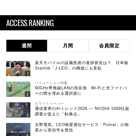
ACCESS RANKING
週間
月間
会員限定
楽天モバイルの設備投資の進捗状況は？ 日本版
Starlink「J-LEO」の構築にも意欲
ソリューション特集
60GHz帯無線LANの現在地 Wi-Fiと光ファイバ
ーの間を埋める選択肢に
ホワイトペーパー
通信業界のAIトレンド2026 ― NVIDIA 1000社超
調査が捉えた「転換点」
古野電気、LEO衛星測位サービス「Pulsar」の衛
星から実信号を受信