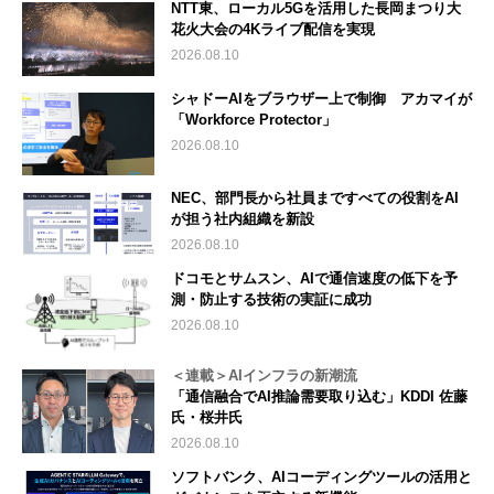
NTT東、ローカル5Gを活用した長岡まつり大
花火大会の4Kライブ配信を実現
2026.08.10
シャドーAIをブラウザー上で制御 アカマイが
「Workforce Protector」
2026.08.10
NEC、部門長から社員まですべての役割をAI
が担う社内組織を新設
2026.08.10
ドコモとサムスン、AIで通信速度の低下を予
測・防止する技術の実証に成功
2026.08.10
＜連載＞AIインフラの新潮流
「通信融合でAI推論需要取り込む」KDDI 佐藤
氏・桜井氏
2026.08.10
ソフトバンク、AIコーディングツールの活用と