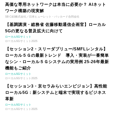
高価な専用ネットワークは本当に必要か？ AIネット
ワーク構築の現実解
SB C&S株式会社／日本ヒューレット・パッカード合同会社
【基調講演・総務省 佐藤移動通信企画官】ローカル
5Gの更なる普及拡大に向けて
ローカル5Gサミット
ローカル5Gサミット2025
【セッション2・スリーダブリュー/SMFLレンタル】
ローカル５Ｇの最新トレンド 導入・実装が一番簡単
なシン・ローカル５Ｇシステムの実用例 25-26年最新
機能もご紹介
ローカル5Gサミット
ローカル5Gサミット2025
【セッション3・京セラみらいエンビジョン】高性能
ローカル5G：新システムと端末で実現するビジネス
革新
ローカル5Gサミット
ローカル5Gサミット2025