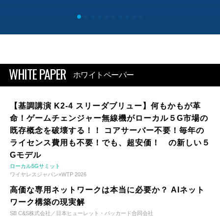
WHITE PAPER
ホワイトペーパー
【基調講演 K2-4 スリーダブリュー】何もかもが革
命！ゲームチェンジャー無線機がローカル５G市場の
既存概念を破壊する！！ コアサーバー不要！毎年の
ライセンス費用も不要！でも、超安価！ の新しい５
Gモデル
ローカル5Gサミット
ワイヤレスジャパン×WTP 2026
高価な専用ネットワークは本当に必要か？ AIネット
ワーク構築の現実解
SB C&S株式会社／日本ヒューレット・パッカード合同会社