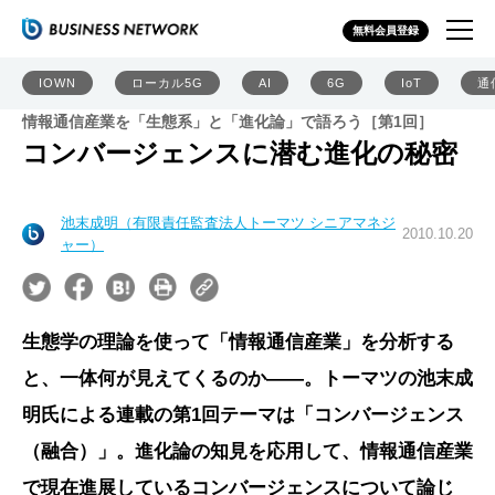
無料会員登録
IOWN
ローカル5G
AI
6G
IoT
通
情報通信産業を「生態系」と「進化論」で語ろう［第1回］
コンバージェンスに潜む進化の秘密
池末成明（有限責任監査法人トーマツ シニアマネジ
2010.10.20
ャー）
生態学の理論を使って「情報通信産業」を分析する
と、一体何が見えてくるのか――。トーマツの池末成
明氏による連載の第1回テーマは「コンバージェンス
（融合）」。進化論の知見を応用して、情報通信産業
で現在進展しているコンバージェンスについて論じ