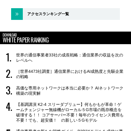
アクセスランキング一覧
DOWNLOAD
WHITE PAPER RANKING
世界の通信事業者33社の成長戦略：通信業界の収益を次の
レベルへ
［世界4473社調査］通信業界におけるAI成熟度と先駆企業
の戦略
高価な専用ネットワークは本当に必要か？ AIネットワーク
構築の現実解
【基調講演 K2-4 スリーダブリュー】何もかもが革命！ゲ
ームチェンジャー無線機がローカル５G市場の既存概念を
破壊する！！ コアサーバー不要！毎年のライセンス費用も
不要！でも、超安価！ の新しい５Gモデル