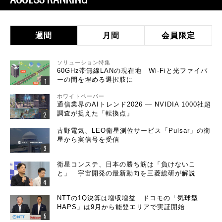
週間
月間
会員限定
ソリューション特集
60GHz帯無線LANの現在地 Wi-Fiと光ファイバ
ーの間を埋める選択肢に
ホワイトペーパー
通信業界のAIトレンド2026 ― NVIDIA 1000社超
調査が捉えた「転換点」
古野電気、LEO衛星測位サービス「Pulsar」の衛
星から実信号を受信
衛星コンステ、日本の勝ち筋は「負けないこ
と」 宇宙開発の最新動向を三菱総研が解説
NTTの1Q決算は増収増益 ドコモの「気球型
HAPS」は9月から能登エリアで実証開始