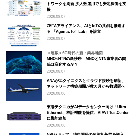
トワークを刷新 少人数運用でも安定稼働を支
援
2026.08.07
ZETAアライアンス、AIとIoTの共創を推進す
る 「Agentic IoT Lab」を設立
2026.08.07
＜連載＞6G時代の新・業界地図
MNO×NTNの新秩序 MNOとNTN事業者の関
係は変化するか？
2026.08.07
ANAがエクイニクスとクラウド接続を刷新、
ネットワーク構築期間が数カ月から数週間へ
2026.08.06
東陽テクニカがAIデータセンター向け「Ultra
Ethernet」検証機能を提供、VIAVI TestCenter
に機能追加
2026.08.06
NRIセキュア、独自開発のAI統制基盤を導入し