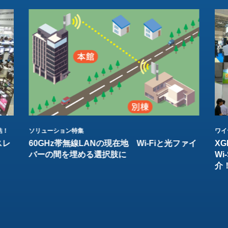
結！
ソリューション特集
ワイ
スレ
60GHz帯無線LANの現在地 Wi-Fiと光ファイ
XG
バーの間を埋める選択肢に
W
介