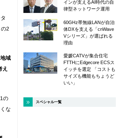
インが支えるAI時代の自
律型ネットワーク運用
ジタ
60GHz帯無線LANが自治
の2
体DXを支える「cnWave
Vシリーズ」が選ばれる
理由
愛媛CATVが集合住宅
う地域
FTTHにEdgecore ECSス
考え
イッチを選定 「コストも
サイズも機能もちょうど
いい」
1の
スペシャル一覧
しくな