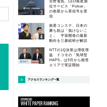
古野電気、LEO衛星測
位サービス「Pulsar」
の衛星から実信号を受
信
衛星コンステ、日本の
勝ち筋は「負けないこ
と」 宇宙開発の最新
動向を三菱総研が解説
NTTの1Q決算は増収増
益 ドコモの「気球型
HAPS」は9月から能登
エリアで実証開始
アクセスランキング一覧
DOWNLOAD
WHITE PAPER RANKING