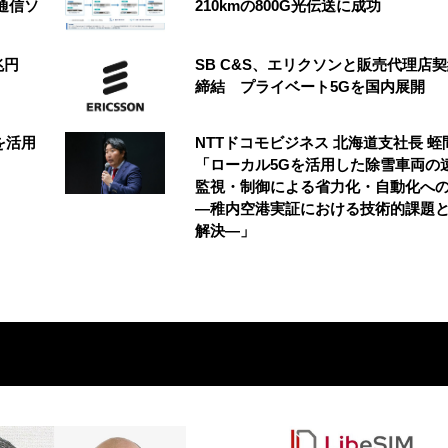
通信ソ
210kmの800G光伝送に成功
2兆円
SB C&S、エリクソンと販売代理店
締結 プライベート5Gを国内展開
を活用
NTTドコモビジネス 北海道支社長 蛭
「ローカル5Gを活用した除雪車両の
監視・制御による省力化・自動化へ
―稚内空港実証における技術的課題
解決―」