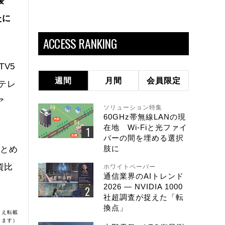
媛
たに
ACCESS RANKING
V5
週間
月間
会員限定
テレ
ア
ソリューション特集
60GHz帯無線LANの現
在地 Wi-Fiと光ファイ
バーの間を埋める選択
肢に
まとめ
資比
ホワイトペーパー
通信業界のAIトレンド
2026 ― NVIDIA 1000
社超調査が捉えた「転
換点」
うえ転載
ります）