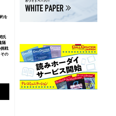
契約を
間氏
遠隔
の挑戦
とその