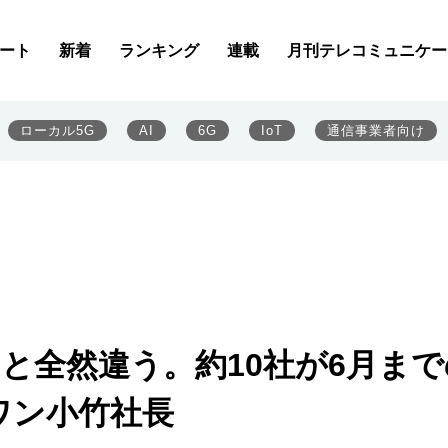
ート
新着
ランキング
連載
月刊テレコミュニケー
ローカル5G
AI
6G
IoT
通信事業者向け
Aと全然違う。約10社が6月まで
ワン小竹社長