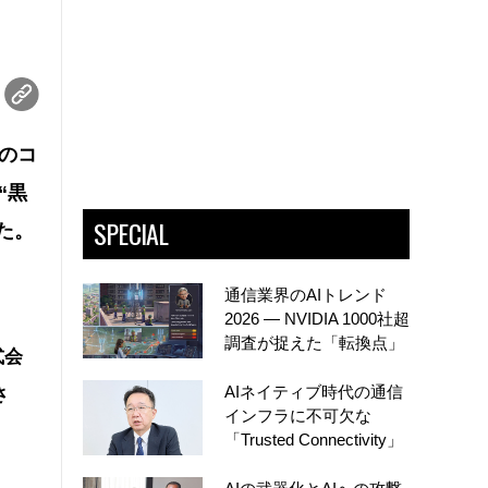
のコ
“黒
SPECIAL
た。
通信業界のAIトレンド
2026 ― NVIDIA 1000社超
調査が捉えた「転換点」
式会
AIネイティブ時代の通信
さ
インフラに不可欠な
「Trusted Connectivity」