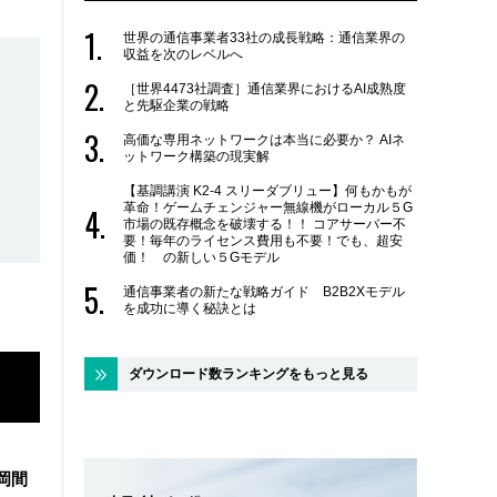
世界の通信事業者33社の成長戦略：通信業界の
収益を次のレベルへ
［世界4473社調査］通信業界におけるAI成熟度
と先駆企業の戦略
高価な専用ネットワークは本当に必要か？ AIネ
ットワーク構築の現実解
【基調講演 K2-4 スリーダブリュー】何もかもが
革命！ゲームチェンジャー無線機がローカル５G
市場の既存概念を破壊する！！ コアサーバー不
要！毎年のライセンス費用も不要！でも、超安
価！ の新しい５Gモデル
通信事業者の新たな戦略ガイド B2B2Xモデル
を成功に導く秘訣とは
ダウンロード数ランキングをもっと見る
福岡間