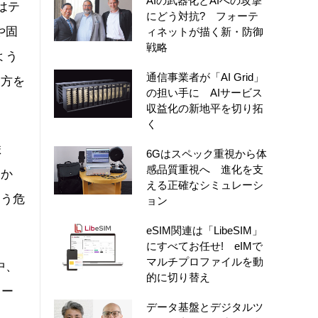
AIの武器化とAIへの攻撃
はテ
にどう対抗? フォーテ
や固
ィネットが描く新・防御
戦略
よう
通信事業者が「AI Grid」
い方を
の担い手に AIサービス
収益化の新地平を切り拓
く
ま
6Gはスペック重視から体
感品質重視へ 進化を支
しか
える正確なシミュレーシ
いう危
ョン
eSIM関連は「LibeSIM」
にすべてお任せ! eIMで
マルチプロファイルを動
中、
的に切り替え
ワー
データ基盤とデジタルツ