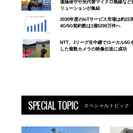
遠隔保守や光代替マイクロ無線など
リューションが集結
2030年度のIoTサービス市場は約2
4G/5G契約数は1億5200万件へ
NTT、Jリーグ生中継でローカル5G
した複数カメラの映像伝送に成功
SPECIAL TOPIC
スペシャルトピック