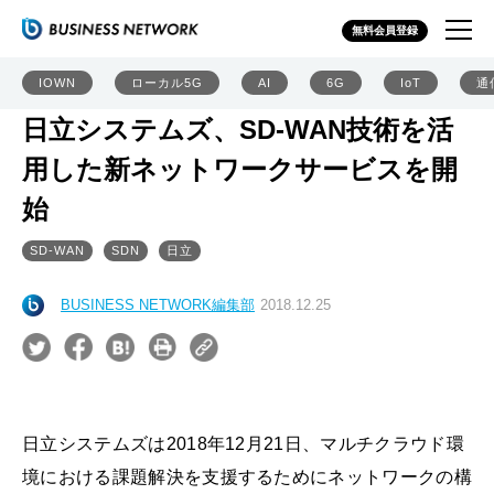
無料会員登録
IOWN
ローカル5G
AI
6G
IoT
通
日立システムズ、SD-WAN技術を活
用した新ネットワークサービスを開
始
SD-WAN
SDN
日立
BUSINESS NETWORK編集部
2018.12.25
日立システムズは2018年12月21日、マルチクラウド環
境における課題解決を支援するためにネットワークの構