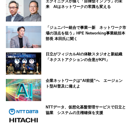
エクイニクスが描く「自律型インフラ」の未
来 AIはネットワークの常識も変える
「ジュニパー統合で事業一新 ネットワーク市
場の頂点を狙う」HPE Networking事業統括本
部長 本田氏に聞く
日立がフィジカルAIの体験スタジオと新組織
「ネクストアクションの合意がKPI」
企業ネットワークは“AI前提”へ エージェン
ト型AI普及に備えよ
NTTデータ、仮想化基盤管理サービスで日立と
協業 システムの主権確保を支援