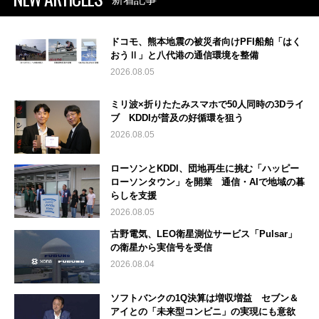
ドコモ、熊本地震の被災者向けPFI船舶「はく
おうⅡ」と八代港の通信環境を整備
2026.08.05
ミリ波×折りたたみスマホで50人同時の3Dライ
ブ KDDIが普及の好循環を狙う
2026.08.05
ローソンとKDDI、団地再生に挑む「ハッピー
ローソンタウン」を開業 通信・AIで地域の暮
らしを支援
2026.08.05
古野電気、LEO衛星測位サービス「Pulsar」
の衛星から実信号を受信
2026.08.04
ソフトバンクの1Q決算は増収増益 セブン＆
アイとの「未来型コンビニ」の実現にも意欲