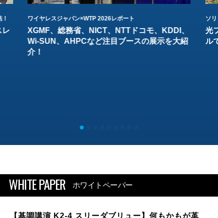
結！
ワイヤレスジャパン×WTP 2026レポート
ソリ
スレ
XGMF、総務省、NICT、NTTドコモ、KDDI、
光
Wi-SUN、AHPCなど注目ブースの展示を大紹
ル
介！
WHITE PAPER
ホワイトペーパー
【基調講演 K2-4 スリーダブリュー】何もかもが革