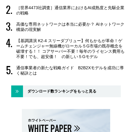
［世界4473社調査］通信業界におけるAI成熟度と先駆企業
の戦略
高価な専用ネットワークは本当に必要か？ AIネットワーク
構築の現実解
【基調講演 K2-4 スリーダブリュー】何もかもが革命！ゲ
ームチェンジャー無線機がローカル５G市場の既存概念を
破壊する！！ コアサーバー不要！毎年のライセンス費用も
不要！でも、超安価！ の新しい５Gモデル
通信事業者の新たな戦略ガイド B2B2Xモデルを成功に導
く秘訣とは
ダウンロード数ランキングをもっと見る