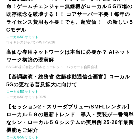
命！ゲームチェンジャー無線機がローカル５G市場の
既存概念を破壊する！！ コアサーバー不要！毎年の
ライセンス費用も不要！でも、超安価！ の新しい５
Gモデル
ローカル5Gサミット
ワイヤレスジャパン×WTP 2026
高価な専用ネットワークは本当に必要か？ AIネット
ワーク構築の現実解
SB C&S株式会社／日本ヒューレット・パッカード合同会社
【基調講演・総務省 佐藤移動通信企画官】ローカル
5Gの更なる普及拡大に向けて
ローカル5Gサミット
ローカル5Gサミット2025
【セッション2・スリーダブリュー/SMFLレンタル】
ローカル５Ｇの最新トレンド 導入・実装が一番簡単
なシン・ローカル５Ｇシステムの実用例 25-26年最新
機能もご紹介
ローカル5Gサミット