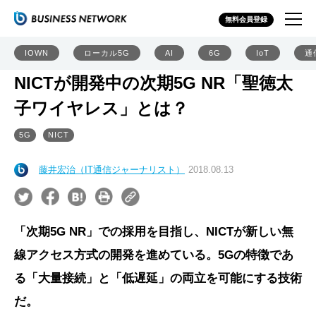
無料会員登録
IOWN
ローカル5G
AI
6G
IoT
通
NICTが開発中の次期5G NR「聖徳太
子ワイヤレス」とは？
5G
NICT
藤井宏治（IT通信ジャーナリスト）
2018.08.13
「次期5G NR」での採用を目指し、NICTが新しい無
線アクセス方式の開発を進めている。5Gの特徴であ
る「大量接続」と「低遅延」の両立を可能にする技術
だ。