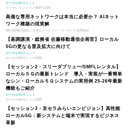
ローカル5Gサミット
ワイヤレスジャパン×WTP 2026
高価な専用ネットワークは本当に必要か？ AIネット
ワーク構築の現実解
SB C&S株式会社／日本ヒューレット・パッカード合同会社
【基調講演・総務省 佐藤移動通信企画官】ローカル
5Gの更なる普及拡大に向けて
ローカル5Gサミット
ローカル5Gサミット2025
【セッション2・スリーダブリュー/SMFLレンタル】
ローカル５Ｇの最新トレンド 導入・実装が一番簡単
なシン・ローカル５Ｇシステムの実用例 25-26年最新
機能もご紹介
ローカル5Gサミット
ローカル5Gサミット2025
【セッション3・京セラみらいエンビジョン】高性能
ローカル5G：新システムと端末で実現するビジネス
革新