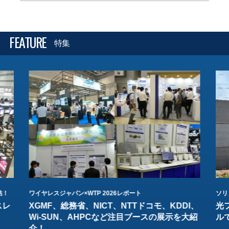
FEATURE
特集
結！
ワイヤレスジャパン×WTP 2026レポート
ソリ
スレ
XGMF、総務省、NICT、NTTドコモ、KDDI、
光
Wi-SUN、AHPCなど注目ブースの展示を大紹
ル
介！