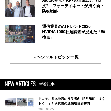
AIの武器化とAIへの攻撃にどう対
抗? フォーティネットが描く新・
防御戦略
通信業界のAIトレンド2026 ―
NVIDIA 1000社超調査が捉えた「転
換点」
スペシャルトピック一覧
NEW ARTICLES
新着記事
ドコモ、熊本地震の被災者向けPFI船舶「はく
おうⅡ」と八代港の通信環境を整備
2026.08.05