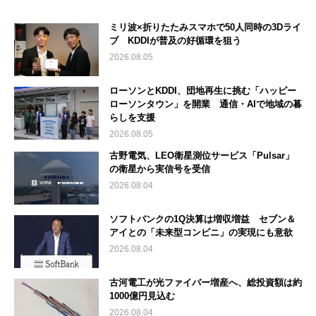
ミリ波×折りたたみスマホで50人同時の3Dライ
ブ KDDIが普及の好循環を狙う
2026.08.05
ローソンとKDDI、団地再生に挑む「ハッピー
ローソンタウン」を開業 通信・AIで地域の暮
らしを支援
2026.08.05
古野電気、LEO衛星測位サービス「Pulsar」
の衛星から実信号を受信
2026.08.04
ソフトバンクの1Q決算は増収増益 セブン＆
アイとの「未来型コンビニ」の実現にも意欲
2026.08.04
古河電工が光ファイバー増産へ、総投資額は約
1000億円見込む
2026.08.04