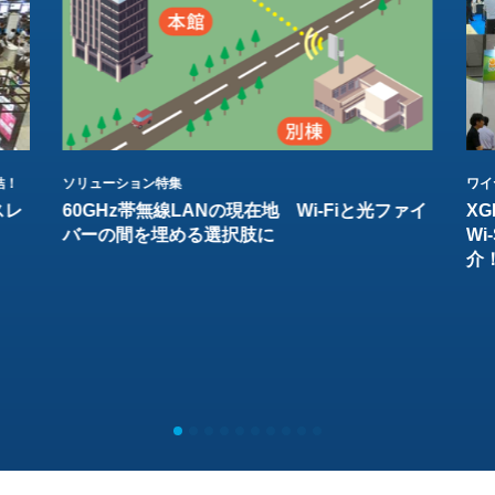
結！
ソリューション特集
ワイ
スレ
60GHz帯無線LANの現在地 Wi-Fiと光ファイ
XG
バーの間を埋める選択肢に
W
介