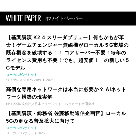
WHITE PAPER
ホワイトペーパー
【基調講演 K2-4 スリーダブリュー】何もかもが革
命！ゲームチェンジャー無線機がローカル５G市場の
既存概念を破壊する！！ コアサーバー不要！毎年の
ライセンス費用も不要！でも、超安価！ の新しい５
Gモデル
ローカル5Gサミット
ワイヤレスジャパン×WTP 2026
高価な専用ネットワークは本当に必要か？ AIネット
ワーク構築の現実解
SB C&S株式会社／日本ヒューレット・パッカード合同会社
【基調講演・総務省 佐藤移動通信企画官】ローカル
5Gの更なる普及拡大に向けて
ローカル5Gサミット
ローカル5Gサミット2025