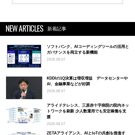
NEW ARTICLES
新着記事
ソフトバンク、AIコーディングツールの活用と
ガバナンスを両立する新機能
2026.08.07
KDDIの1Q決算は増収増益 データセンターや
AI、金融事業などが好調
2026.08.07
アライドテレシス、三原赤十字病院の院内ネッ
トワークを刷新 少人数運用でも安定稼働を支
援
2026.08.07
ZETAアライアンス、AIとIoTの共創を推進す