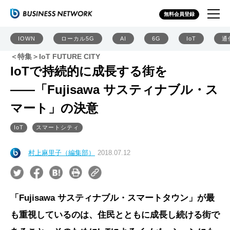
無料会員登録
IOWN
ローカル5G
AI
6G
IoT
通
＜特集＞IoT FUTURE CITY
IoTで持続的に成長する街を
――「Fujisawa サスティナブル・ス
マート」の決意
IoT
スマートシティ
村上麻里子（編集部）
2018.07.12
「Fujisawa サスティナブル・スマートタウン」が最
も重視しているのは、住民とともに成長し続ける街で