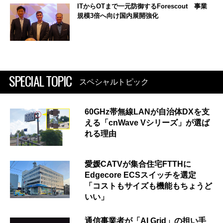
ITからOTまで一元防御するForescout 事業
規模3倍へ向け国内展開強化
SPECIAL TOPIC
スペシャルトピック
60GHz帯無線LANが自治体DXを支
える「cnWave Vシリーズ」が選ば
れる理由
愛媛CATVが集合住宅FTTHに
Edgecore ECSスイッチを選定
「コストもサイズも機能もちょうど
いい」
通信事業者が「AI Grid」の担い手