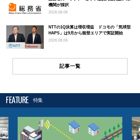
機関が採択
2026.08.06
NTTの1Q決算は増収増益 ドコモの「気球型
HAPS」は9月から能登エリアで実証開始
2026.08.06
記事一覧
FEATURE
特集