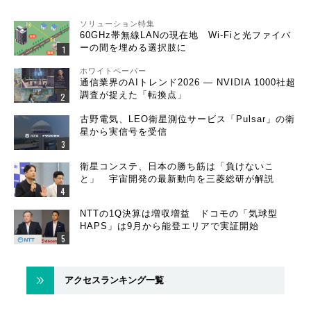
ソリューション特集
60GHz帯無線LANの現在地 Wi-Fiと光ファイバ
ーの間を埋める選択肢に
ホワイトペーパー
通信業界のAIトレンド2026 ― NVIDIA 1000社超
調査が捉えた「転換点」
古野電気、LEO衛星測位サービス「Pulsar」の衛
星から実信号を受信
衛星コンステ、日本の勝ち筋は「負けないこ
と」 宇宙開発の最新動向を三菱総研が解説
NTTの1Q決算は増収増益 ドコモの「気球型
HAPS」は9月から能登エリアで実証開始
アクセスランキング一覧