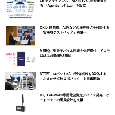
ZETAアライアンス、AIとIoTの共創を推進す
る 「Agentic IoT Lab」を設立
OKIと静岡市、AUVなどの海洋技術を検証する
「実海域テストベッド」構築へ
MEEQ、楽天モバイル回線を先行提供 ドコモ
回線はeSIM提供開始
NTT西、ロボット×AIで設備点検をDX化する
「おまかせ点検ロボパック」を提供開始
IIJ、LoRaWAN専用電波測定デバイス発売 ゲ
ートウェイの置局設計を支援