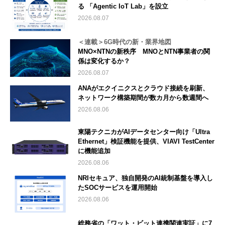
る 「Agentic IoT Lab」を設立
2026.08.07
＜連載＞6G時代の新・業界地図
MNO×NTNの新秩序 MNOとNTN事業者の関
係は変化するか？
2026.08.07
ANAがエクイニクスとクラウド接続を刷新、
ネットワーク構築期間が数カ月から数週間へ
2026.08.06
東陽テクニカがAIデータセンター向け「Ultra
Ethernet」検証機能を提供、VIAVI TestCenter
に機能追加
2026.08.06
NRIセキュア、独自開発のAI統制基盤を導入し
たSOCサービスを運用開始
2026.08.06
総務省の「ワット・ビット連携関連実証」に7