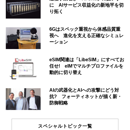
に AIサービス収益化の新地平を切
り拓く
6Gはスペック重視から体感品質重
視へ 進化を支える正確なシミュレ
ーション
eSIM関連は「LibeSIM」にすべてお
任せ! eIMでマルチプロファイルを
動的に切り替え
AIの武器化とAIへの攻撃にどう対
抗? フォーティネットが描く新・
防御戦略
スペシャルトピック一覧