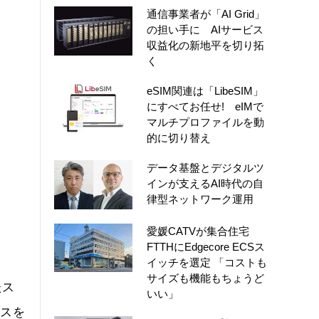
通信事業者が「AI Grid」
の担い手に AIサービス
収益化の新地平を切り拓
く
eSIM関連は「LibeSIM」
にすべてお任せ! eIMで
マルチプロファイルを動
的に切り替え
データ基盤とデジタルツ
インが支えるAI時代の自
律型ネットワーク運用
愛媛CATVが集合住宅
FTTHにEdgecore ECSス
イッチを選定 「コストも
サイズも機能もちょうど
たス
いい」
ビスを