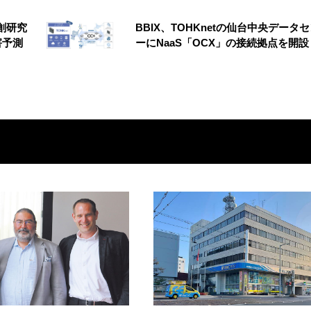
創研究
BBIX、TOHKnetの仙台中央データ
害予測
ーにNaaS「OCX」の接続拠点を開設