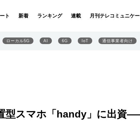
ート
新着
ランキング
連載
月刊テレコミュニケー
ローカル5G
AI
6G
IoT
通信事業者向け
型スマホ「handy」に出資―