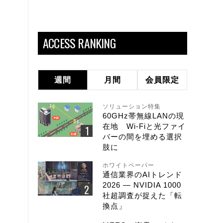
ACCESS RANKING
週間
月間
会員限定
ソリューション特集
60GHz帯無線LANの現
在地 Wi-Fiと光ファイ
バーの間を埋める選択
肢に
ホワイトペーパー
通信業界のAIトレンド
2026 ― NVIDIA 1000
社超調査が捉えた「転
換点」