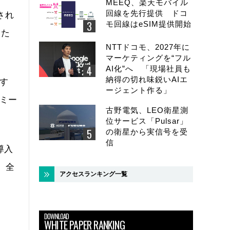
MEEQ、楽天モバイル
回線を先行提供 ドコ
され
モ回線はeSIM提供開始
当た
NTTドコモ、2027年に
マーケティングを“フル
AI化”へ 「現場社員も
納得の切れ味鋭いAIエ
す
ージェント作る」
ノミー
古野電気、LEO衛星測
位サービス「Pulsar」
の衛星から実信号を受
信
導入
、全
アクセスランキング一覧
DOWNLOAD
WHITE PAPER RANKING