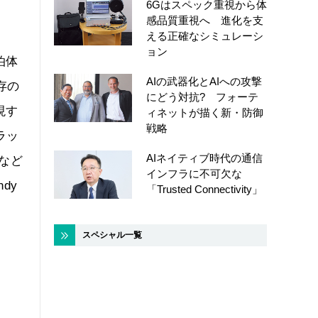
6Gはスペック重視から体
感品質重視へ 進化を支
える正確なシミュレーシ
ョン
泊体
AIの武器化とAIへの攻撃
存の
にどう対抗? フォーテ
現す
ィネットが描く新・防御
戦略
ラッ
AIネイティブ時代の通信
など
インフラに不可欠な
dy
「Trusted Connectivity」
スペシャル一覧