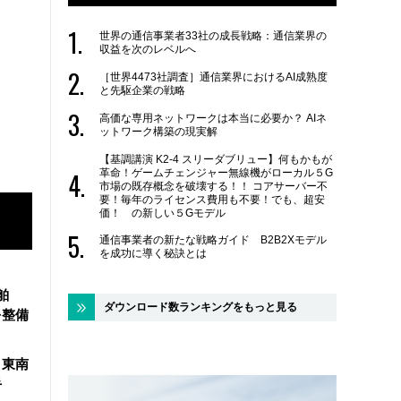
世界の通信事業者33社の成長戦略：通信業界の
収益を次のレベルへ
［世界4473社調査］通信業界におけるAI成熟度
と先駆企業の戦略
高価な専用ネットワークは本当に必要か？ AIネ
ットワーク構築の現実解
【基調講演 K2-4 スリーダブリュー】何もかもが
革命！ゲームチェンジャー無線機がローカル５G
市場の既存概念を破壊する！！ コアサーバー不
要！毎年のライセンス費用も不要！でも、超安
価！ の新しい５Gモデル
通信事業者の新たな戦略ガイド B2B2Xモデル
を成功に導く秘訣とは
舶
ダウンロード数ランキングをもっと見る
を整備
、東南
手