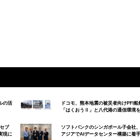
ルの活
ドコモ、熊本地震の被災者向けPFI船
「はくおうⅡ」と八代港の通信環境
 セブ
ソフトバンクのシンガポール子会社
実現に
アジアでAIデータセンター構築に着