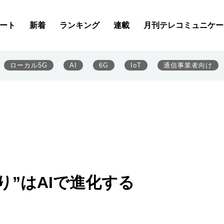
ート
新着
ランキング
連載
月刊テレコミュニケー
ローカル5G
AI
6G
IoT
通信事業者向け
守り”はAIで進化する