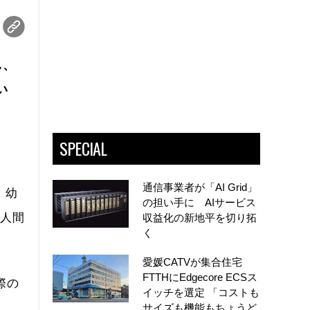
し、
い
SPECIAL
通信事業者が「AI Grid」
、幼
の担い手に AIサービス
て人間
収益化の新地平を切り拓
く
愛媛CATVが集合住宅
FTTHにEdgecore ECSス
際の
イッチを選定 「コストも
サイズも機能もちょうど