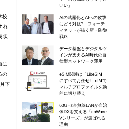
いい」
学校
AIの武器化とAIへの攻撃
にどう対抗? フォーテ
すれ
ィネットが描く新・防御
実状
戦略
データ基盤とデジタルツ
インが支えるAI時代の自
律型ネットワーク運用
価に
るの
eSIM関連は「LibeSIM」
にすべてお任せ! eIMで
4月下
マルチプロファイルを動
的に切り替え
60GHz帯無線LANが自治
体DXを支える「cnWave
Vシリーズ」が選ばれる
理由