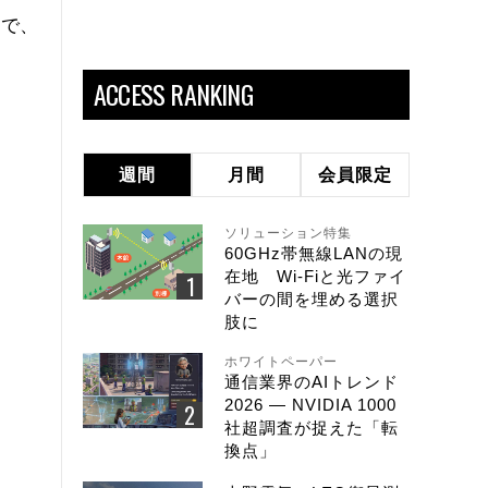
ので、
ACCESS RANKING
週間
月間
会員限定
ソリューション特集
60GHz帯無線LANの現
在地 Wi-Fiと光ファイ
バーの間を埋める選択
肢に
ホワイトペーパー
通信業界のAIトレンド
2026 ― NVIDIA 1000
社超調査が捉えた「転
換点」