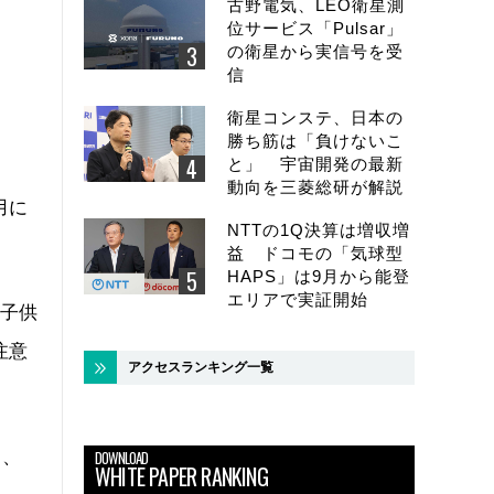
古野電気、LEO衛星測
位サービス「Pulsar」
の衛星から実信号を受
信
衛星コンステ、日本の
勝ち筋は「負けないこ
と」 宇宙開発の最新
動向を三菱総研が解説
用に
NTTの1Q決算は増収増
益 ドコモの「気球型
HAPS」は9月から能登
エリアで実証開始
、子供
注意
アクセスランキング一覧
と、
DOWNLOAD
WHITE PAPER RANKING