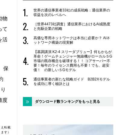
世界の通信事業者33社の成長戦略：通信業界の
収益を次のレベルへ
動物
［世界4473社調査］通信業界におけるAI成熟度
って
と先駆企業の戦略
高価な専用ネットワークは本当に必要か？ AIネ
を活
ットワーク構築の現実解
【基調講演 K2-4 スリーダブリュー】何もかもが
革命！ゲームチェンジャー無線機がローカル５G
市場の既存概念を破壊する！！ コアサーバー不
要！毎年のライセンス費用も不要！でも、超安
、保
価！ の新しい５Gモデル
約
通信事業者の新たな戦略ガイド B2B2Xモデル
を成功に導く秘訣とは
もり
確度
ダウンロード数ランキングをもっと見る
うえ転載
ります）