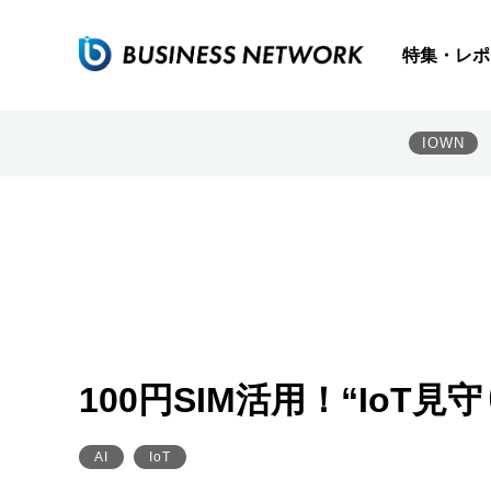
特集・レポ
IOWN
100円SIM活用！“IoT見
AI
IoT