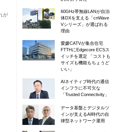
60GHz帯無線LANが自治
れが
体DXを支える「cnWave
Vシリーズ」が選ばれる
理由
-
愛媛CATVが集合住宅
FTTHにEdgecore ECSス
イッチを選定 「コストも
サイズも機能もちょうど
、
いい」
AIネイティブ時代の通信
インフラに不可欠な
「Trusted Connectivity」
データ基盤とデジタルツ
インが支えるAI時代の自
律型ネットワーク運用