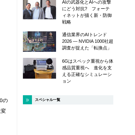
AIの武器化とAIへの攻撃
にどう対抗? フォーテ
ィネットが描く新・防御
戦略
通信業界のAIトレンド
2026 ― NVIDIA 1000社超
調査が捉えた「転換点」
6Gはスペック重視から体
感品質重視へ 進化を支
える正確なシミュレーシ
ョン
スペシャル一覧
0の
大変