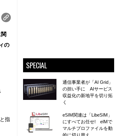
に関
ィの
SPECIAL
通信事業者が「AI Grid」
の担い手に AIサービス
氏
収益化の新地平を切り拓
く
eSIM関連は「LibeSIM」
と指
にすべてお任せ! eIMで
マルチプロファイルを動
的に切り替え