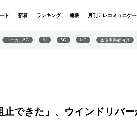
ート
新着
ランキング
連載
月刊テレコミュニケー
ローカル5G
AI
6G
IoT
通信事業者向け
阻止できた」、ウインドリバー