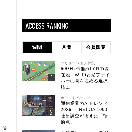
ACCESS RANKING
週間
月間
会員限定
ソリューション特集
60GHz帯無線LANの現
在地 Wi-Fiと光ファイ
バーの間を埋める選択
肢に
ホワイトペーパー
通信業界のAIトレンド
2026 ― NVIDIA 1000
社超調査が捉えた「転
換点」
、管