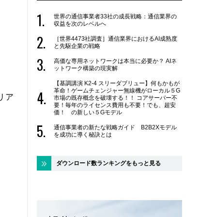
世界の通信事業者33社の成長戦略：通信業界の
収益を次のレベルへ
［世界4473社調査］通信業界におけるAI成熟度
と先駆企業の戦略
高価な専用ネットワークは本当に必要か？ AIネ
ットワーク構築の現実解
【基調講演 K2-4 スリーダブリュー】何もかもが
革命！ゲームチェンジャー無線機がローカル５G
リア
市場の既存概念を破壊する！！ コアサーバー不
要！毎年のライセンス費用も不要！でも、超安
価！ の新しい５Gモデル
通信事業者の新たな戦略ガイド B2B2Xモデル
を成功に導く秘訣とは
ダウンロード数ランキングをもっと見る