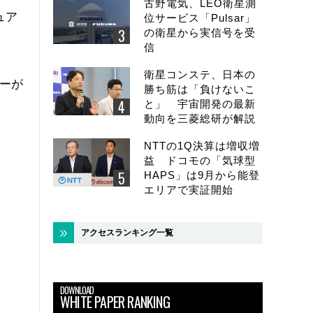
古野電気、LEO衛星測
ュア
位サービス「Pulsar」
の衛星から実信号を受
信
衛星コンステ、日本の
ーが
勝ち筋は「負けないこ
と」 宇宙開発の最新
動向を三菱総研が解説
NTTの1Q決算は増収増
益 ドコモの「気球型
HAPS」は9月から能登
エリアで実証開始
アクセスランキング一覧
DOWNLOAD
WHITE PAPER RANKING