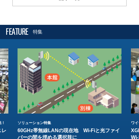
FEATURE
特集
結！
ソリューション特集
ワイ
スレ
60GHz帯無線LANの現在地 Wi-Fiと光ファイ
XG
バーの間を埋める選択肢に
W