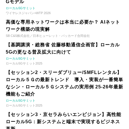
Gモデル
ローカル5Gサミット
ワイヤレスジャパン×WTP 2026
高価な専用ネットワークは本当に必要か？ AIネット
ワーク構築の現実解
SB C&S株式会社／日本ヒューレット・パッカード合同会社
【基調講演・総務省 佐藤移動通信企画官】ローカル
5Gの更なる普及拡大に向けて
ローカル5Gサミット
ローカル5Gサミット2025
【セッション2・スリーダブリュー/SMFLレンタル】
ローカル５Ｇの最新トレンド 導入・実装が一番簡単
なシン・ローカル５Ｇシステムの実用例 25-26年最新
機能もご紹介
ローカル5Gサミット
ローカル5Gサミット2025
【セッション3・京セラみらいエンビジョン】高性能
ローカル5G：新システムと端末で実現するビジネス
革新