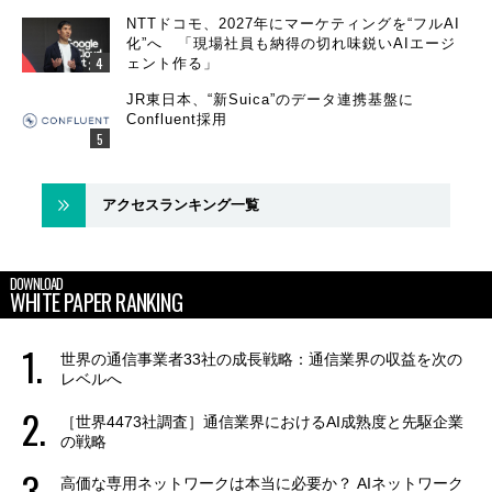
NTTドコモ、2027年にマーケティングを“フルAI
化”へ 「現場社員も納得の切れ味鋭いAIエージ
ェント作る」
JR東日本、“新Suica”のデータ連携基盤に
Confluent採用
アクセスランキング一覧
DOWNLOAD
WHITE PAPER RANKING
世界の通信事業者33社の成長戦略：通信業界の収益を次の
レベルへ
［世界4473社調査］通信業界におけるAI成熟度と先駆企業
の戦略
高価な専用ネットワークは本当に必要か？ AIネットワーク