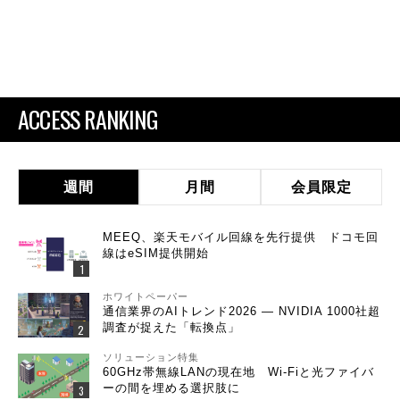
ACCESS RANKING
週間
月間
会員限定
MEEQ、楽天モバイル回線を先行提供 ドコモ回
線はeSIM提供開始
ホワイトペーパー
通信業界のAIトレンド2026 ― NVIDIA 1000社超
調査が捉えた「転換点」
ソリューション特集
60GHz帯無線LANの現在地 Wi-Fiと光ファイバ
ーの間を埋める選択肢に