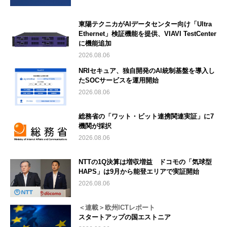
東陽テクニカがAIデータセンター向け「Ultra
Ethernet」検証機能を提供、VIAVI TestCenter
に機能追加
2026.08.06
NRIセキュア、独自開発のAI統制基盤を導入し
たSOCサービスを運用開始
2026.08.06
総務省の「ワット・ビット連携関連実証」に7
機関が採択
2026.08.06
NTTの1Q決算は増収増益 ドコモの「気球型
HAPS」は9月から能登エリアで実証開始
2026.08.06
＜連載＞欧州ICTレポート
スタートアップの国エストニア