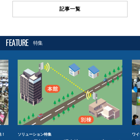
記事一覧
FEATURE
特集
結！
ソリューション特集
ワイ