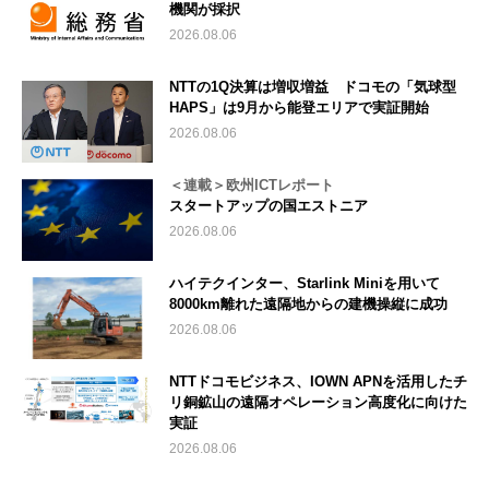
機関が採択
2026.08.06
NTTの1Q決算は増収増益 ドコモの「気球型
HAPS」は9月から能登エリアで実証開始
2026.08.06
＜連載＞欧州ICTレポート
スタートアップの国エストニア
2026.08.06
ハイテクインター、Starlink Miniを用いて
8000km離れた遠隔地からの建機操縦に成功
2026.08.06
NTTドコモビジネス、IOWN APNを活用したチ
リ銅鉱山の遠隔オペレーション高度化に向けた
実証
2026.08.06