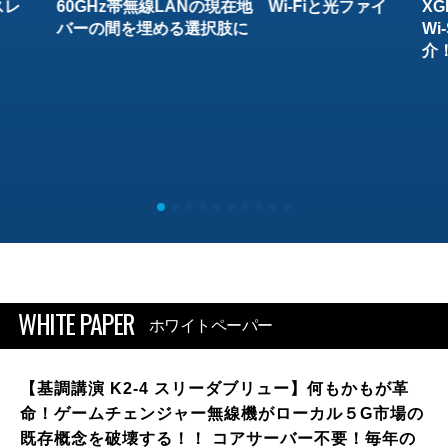
スレ
60GHz帯無線LANの現在地 Wi-Fiと光ファイ
XG
バーの間を埋める選択肢に
W
介
WHITE PAPER
ホワイトペーパー
【基調講演 K2-4 スリーダブリュー】何もかもが革
命！ゲームチェンジャー無線機がローカル５G市場の
既存概念を破壊する！！ コアサーバー不要！毎年の