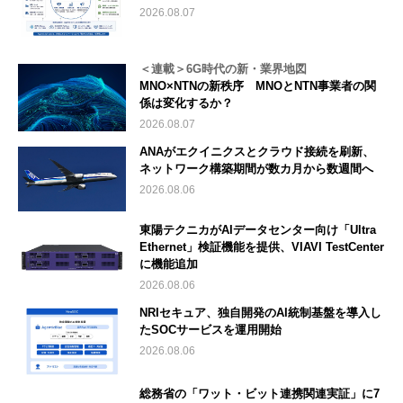
2026.08.07
＜連載＞6G時代の新・業界地図
MNO×NTNの新秩序 MNOとNTN事業者の関
係は変化するか？
2026.08.07
ANAがエクイニクスとクラウド接続を刷新、
ネットワーク構築期間が数カ月から数週間へ
2026.08.06
東陽テクニカがAIデータセンター向け「Ultra
Ethernet」検証機能を提供、VIAVI TestCenter
に機能追加
2026.08.06
NRIセキュア、独自開発のAI統制基盤を導入し
たSOCサービスを運用開始
2026.08.06
総務省の「ワット・ビット連携関連実証」に7