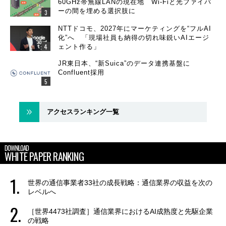
60GHz帯無線LANの現在地 Wi-Fiと光ファイバ
ーの間を埋める選択肢に
NTTドコモ、2027年にマーケティングを“フルAI
化”へ 「現場社員も納得の切れ味鋭いAIエージ
ェント作る」
JR東日本、“新Suica”のデータ連携基盤に
Confluent採用
アクセスランキング一覧
DOWNLOAD
WHITE PAPER RANKING
世界の通信事業者33社の成長戦略：通信業界の収益を次の
レベルへ
［世界4473社調査］通信業界におけるAI成熟度と先駆企業
の戦略