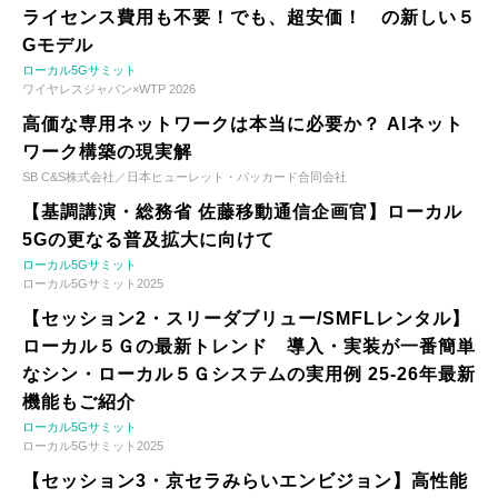
ライセンス費用も不要！でも、超安価！ の新しい５
Gモデル
ローカル5Gサミット
ワイヤレスジャパン×WTP 2026
高価な専用ネットワークは本当に必要か？ AIネット
ワーク構築の現実解
SB C&S株式会社／日本ヒューレット・パッカード合同会社
【基調講演・総務省 佐藤移動通信企画官】ローカル
5Gの更なる普及拡大に向けて
ローカル5Gサミット
ローカル5Gサミット2025
【セッション2・スリーダブリュー/SMFLレンタル】
ローカル５Ｇの最新トレンド 導入・実装が一番簡単
なシン・ローカル５Ｇシステムの実用例 25-26年最新
機能もご紹介
ローカル5Gサミット
ローカル5Gサミット2025
【セッション3・京セラみらいエンビジョン】高性能