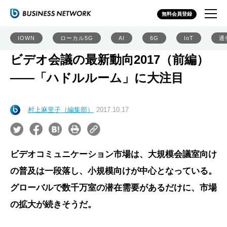
無料会員登録
IOWN
ローカル5G
AI
6G
IoT
通
ビデオ会議の最新動向2017（前編）
――「ハドルルーム」に大注目
村上麻里子（編集部）
2017.10.17
ビデオコミュニケーション市場は、大規模会議室向け
の普及は一段落し、小規模向けが中心となっている。
グローバルで数千万室の潜在需要があるだけに、市場
の拡大が続きそうだ。