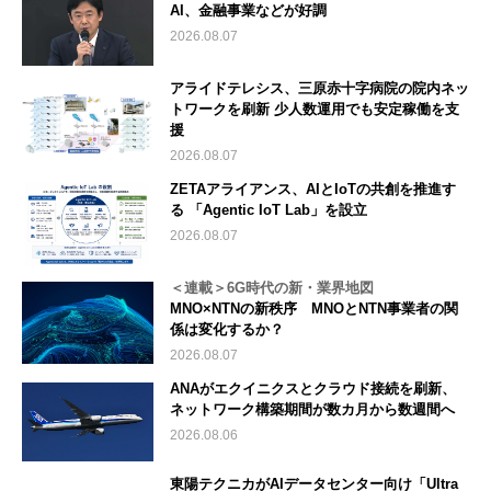
AI、金融事業などが好調
2026.08.07
アライドテレシス、三原赤十字病院の院内ネッ
トワークを刷新 少人数運用でも安定稼働を支
援
2026.08.07
ZETAアライアンス、AIとIoTの共創を推進す
る 「Agentic IoT Lab」を設立
2026.08.07
＜連載＞6G時代の新・業界地図
MNO×NTNの新秩序 MNOとNTN事業者の関
係は変化するか？
2026.08.07
ANAがエクイニクスとクラウド接続を刷新、
ネットワーク構築期間が数カ月から数週間へ
2026.08.06
東陽テクニカがAIデータセンター向け「Ultra