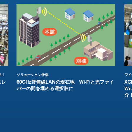
結！
ソリューション特集
ワイ
スレ
60GHz帯無線LANの現在地 Wi-Fiと光ファイ
XG
バーの間を埋める選択肢に
W
介