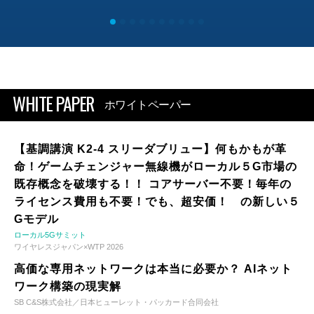
WHITE PAPER
ホワイトペーパー
【基調講演 K2-4 スリーダブリュー】何もかもが革
命！ゲームチェンジャー無線機がローカル５G市場の
既存概念を破壊する！！ コアサーバー不要！毎年の
ライセンス費用も不要！でも、超安価！ の新しい５
Gモデル
ローカル5Gサミット
ワイヤレスジャパン×WTP 2026
高価な専用ネットワークは本当に必要か？ AIネット
ワーク構築の現実解
SB C&S株式会社／日本ヒューレット・パッカード合同会社