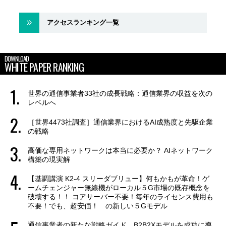
アクセスランキング一覧
DOWNLOAD
WHITE PAPER RANKING
世界の通信事業者33社の成長戦略：通信業界の収益を次の
レベルへ
［世界4473社調査］通信業界におけるAI成熟度と先駆企業
の戦略
高価な専用ネットワークは本当に必要か？ AIネットワーク
構築の現実解
【基調講演 K2-4 スリーダブリュー】何もかもが革命！ゲ
ームチェンジャー無線機がローカル５G市場の既存概念を
破壊する！！ コアサーバー不要！毎年のライセンス費用も
不要！でも、超安価！ の新しい５Gモデル
通信事業者の新たな戦略ガイド B2B2Xモデルを成功に導