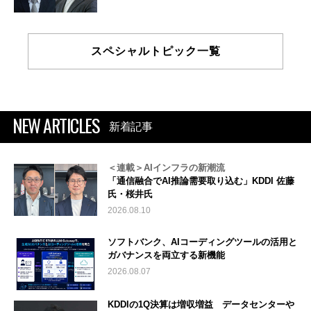
スペシャルトピック一覧
NEW ARTICLES
新着記事
＜連載＞AIインフラの新潮流
「通信融合でAI推論需要取り込む」KDDI 佐藤
氏・桜井氏
2026.08.10
ソフトバンク、AIコーディングツールの活用と
ガバナンスを両立する新機能
2026.08.07
KDDIの1Q決算は増収増益 データセンターや