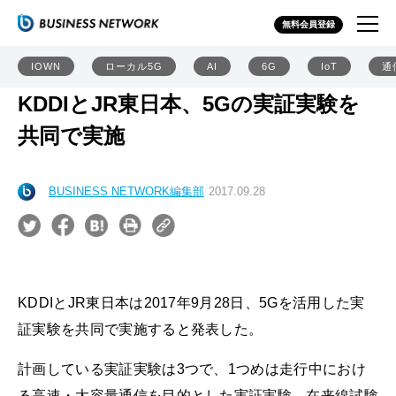
無料会員登録
IOWN
ローカル5G
AI
6G
IoT
通
KDDIとJR東日本、5Gの実証実験を
共同で実施
BUSINESS NETWORK編集部
2017.09.28
KDDIとJR東日本は2017年9月28日、5Gを活用した実
証実験を共同で実施すると発表した。
計画している実証実験は3つで、1つめは走行中におけ
る高速・大容量通信を目的とした実証実験。在来線試験