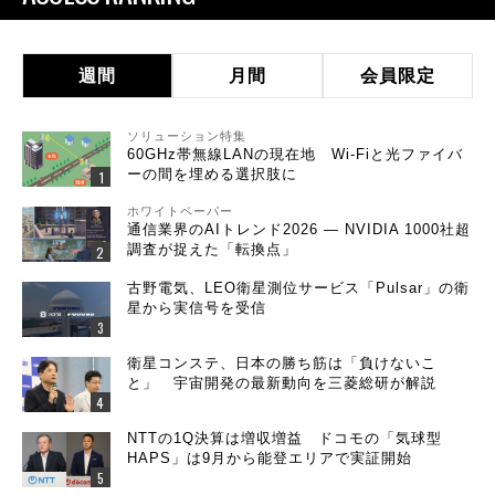
週間
月間
会員限定
ソリューション特集
60GHz帯無線LANの現在地 Wi-Fiと光ファイバ
ーの間を埋める選択肢に
ホワイトペーパー
通信業界のAIトレンド2026 ― NVIDIA 1000社超
調査が捉えた「転換点」
古野電気、LEO衛星測位サービス「Pulsar」の衛
星から実信号を受信
衛星コンステ、日本の勝ち筋は「負けないこ
と」 宇宙開発の最新動向を三菱総研が解説
NTTの1Q決算は増収増益 ドコモの「気球型
HAPS」は9月から能登エリアで実証開始