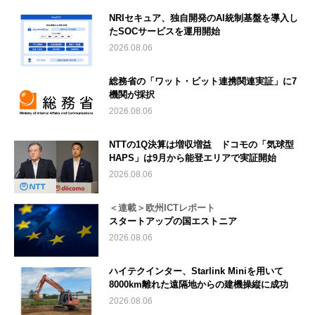
NRIセキュア、独自開発のAI統制基盤を導入し
たSOCサービスを運用開始
2026.08.06
総務省の「ワット・ビット連携関連実証」に7
機関が採択
2026.08.06
NTTの1Q決算は増収増益 ドコモの「気球型
HAPS」は9月から能登エリアで実証開始
2026.08.06
＜連載＞欧州ICTレポート
スタートアップの国エストニア
2026.08.06
ハイテクインター、Starlink Miniを用いて
8000km離れた遠隔地からの建機操縦に成功
2026.08.06