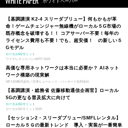
WHITE PAPER
ホワイトペーパー
【基調講演 K2-4 スリーダブリュー】何もかもが革
命！ゲームチェンジャー無線機がローカル５G市場の
既存概念を破壊する！！ コアサーバー不要！毎年の
ライセンス費用も不要！でも、超安価！ の新しい５
Gモデル
ローカル5Gサミット
ワイヤレスジャパン×WTP 2026
高価な専用ネットワークは本当に必要か？ AIネット
ワーク構築の現実解
SB C&S株式会社／日本ヒューレット・パッカード合同会社
【基調講演・総務省 佐藤移動通信企画官】ローカル
5Gの更なる普及拡大に向けて
ローカル5Gサミット
ローカル5Gサミット2025
【セッション2・スリーダブリュー/SMFLレンタル】
ローカル５Ｇの最新トレンド 導入・実装が一番簡単