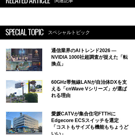
関連記事
SPECIAL TOPIC
スペシャルトピック
通信業界のAIトレンド2026 ―
NVIDIA 1000社超調査が捉えた「転
換点」
60GHz帯無線LANが自治体DXを支
える「cnWave Vシリーズ」が選ば
れる理由
愛媛CATVが集合住宅FTTHに
Edgecore ECSスイッチを選定
「コストもサイズも機能もちょうど
いい」