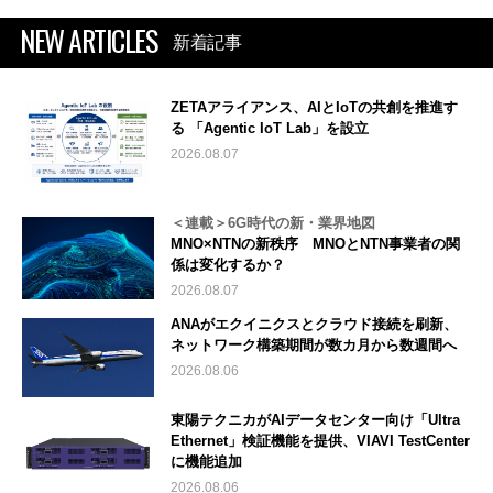
NEW ARTICLES
新着記事
ZETAアライアンス、AIとIoTの共創を推進す
る 「Agentic IoT Lab」を設立
2026.08.07
＜連載＞6G時代の新・業界地図
MNO×NTNの新秩序 MNOとNTN事業者の関
係は変化するか？
2026.08.07
ANAがエクイニクスとクラウド接続を刷新、
ネットワーク構築期間が数カ月から数週間へ
2026.08.06
東陽テクニカがAIデータセンター向け「Ultra
Ethernet」検証機能を提供、VIAVI TestCenter
に機能追加
2026.08.06