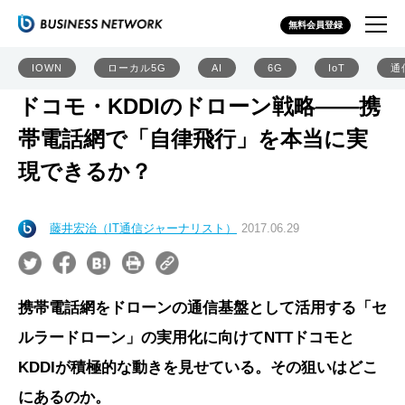
無料会員登録
IOWN
ローカル5G
AI
6G
IoT
通
ドコモ・KDDIのドローン戦略――携
帯電話網で「自律飛行」を本当に実
現できるか？
藤井宏治（IT通信ジャーナリスト）
2017.06.29
携帯電話網をドローンの通信基盤として活用する「セ
ルラードローン」の実用化に向けてNTTドコモと
KDDIが積極的な動きを見せている。その狙いはどこ
にあるのか。