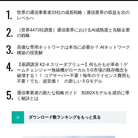
世界の通信事業者33社の成長戦略：通信業界の収益を次の
レベルへ
［世界4473社調査］通信業界におけるAI成熟度と先駆企業
の戦略
高価な専用ネットワークは本当に必要か？ AIネットワーク
構築の現実解
【基調講演 K2-4 スリーダブリュー】何もかもが革命！ゲ
ームチェンジャー無線機がローカル５G市場の既存概念を
破壊する！！ コアサーバー不要！毎年のライセンス費用も
不要！でも、超安価！ の新しい５Gモデル
通信事業者の新たな戦略ガイド B2B2Xモデルを成功に導
く秘訣とは
ダウンロード数ランキングをもっと見る