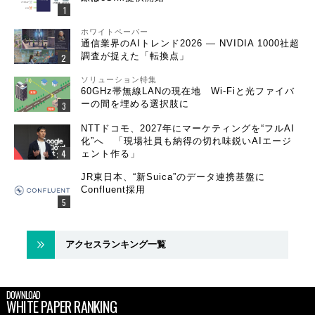
ホワイトペーパー
通信業界のAIトレンド2026 ― NVIDIA 1000社超
調査が捉えた「転換点」
ソリューション特集
60GHz帯無線LANの現在地 Wi-Fiと光ファイバ
ーの間を埋める選択肢に
NTTドコモ、2027年にマーケティングを“フルAI
化”へ 「現場社員も納得の切れ味鋭いAIエージ
ェント作る」
JR東日本、“新Suica”のデータ連携基盤に
Confluent採用
アクセスランキング一覧
DOWNLOAD
WHITE PAPER RANKING