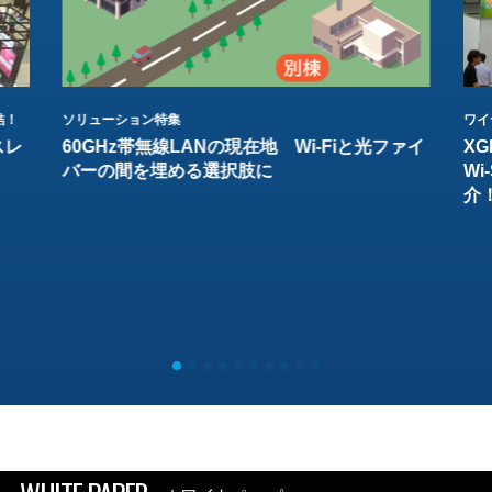
結！
ソリューション特集
ワイ
スレ
60GHz帯無線LANの現在地 Wi-Fiと光ファイ
XG
バーの間を埋める選択肢に
W
介