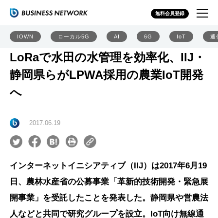
無料会員登録
IOWN
ローカル5G
AI
6G
IoT
通
LoRaで水田の水管理を効率化、IIJ・
静岡県らがLPWA採用の農業IoT開発
へ
2017.06.19
インターネットイニシアティブ（IIJ）は2017年6月19
日、農林水産省の公募事業「革新的技術開発・緊急展
開事業」を受託したことを発表した。静岡県や営農法
人などと共同で研究グループを設立。IoT向け無線通