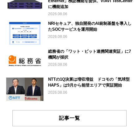
Ethernet」検証機能を提供、VIAVI TestCenter
に機能追加
2026.08.06
NRIセキュア、独自開発のAI統制基盤を導入し
たSOCサービスを運用開始
2026.08.06
総務省の「ワット・ビット連携関連実証」に7
機関が採択
2026.08.06
NTTの1Q決算は増収増益 ドコモの「気球型
HAPS」は9月から能登エリアで実証開始
2026.08.06
記事一覧