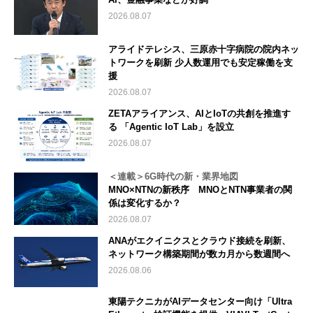
2026.08.07
アライドテレシス、三原赤十字病院の院内ネッ
トワークを刷新 少人数運用でも安定稼働を支
援
2026.08.07
ZETAアライアンス、AIとIoTの共創を推進す
る 「Agentic IoT Lab」を設立
2026.08.07
＜連載＞6G時代の新・業界地図
MNO×NTNの新秩序 MNOとNTN事業者の関
係は変化するか？
2026.08.07
ANAがエクイニクスとクラウド接続を刷新、
ネットワーク構築期間が数カ月から数週間へ
2026.08.06
東陽テクニカがAIデータセンター向け「Ultra