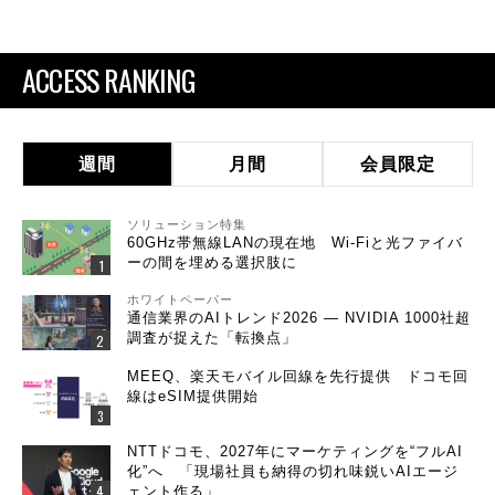
ACCESS RANKING
週間
月間
会員限定
ソリューション特集
60GHz帯無線LANの現在地 Wi-Fiと光ファイバ
ーの間を埋める選択肢に
ホワイトペーパー
通信業界のAIトレンド2026 ― NVIDIA 1000社超
調査が捉えた「転換点」
MEEQ、楽天モバイル回線を先行提供 ドコモ回
線はeSIM提供開始
NTTドコモ、2027年にマーケティングを“フルAI
化”へ 「現場社員も納得の切れ味鋭いAIエージ
ェント作る」