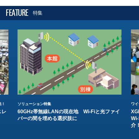
FEATURE
特集
結！
ソリューション特集
ワイ
スレ
60GHz帯無線LANの現在地 Wi-Fiと光ファイ
XG
バーの間を埋める選択肢に
W
介