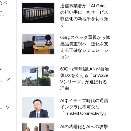
そのペ
通信事業者が「AI Grid」
の担い手に AIサービス
て、
収益化の新地平を切り拓
く
6Gはスペック重視から体
、
感品質重視へ 進化を支
える正確なシミュレーシ
ョン
ク
60GHz帯無線LANが自治
体DXを支える「cnWave
て、マ
Vシリーズ」が選ばれる
理由
AIネイティブ時代の通信
インフラに不可欠な
氏。ソ
「Trusted Connectivity」
AIの武器化とAIへの攻撃