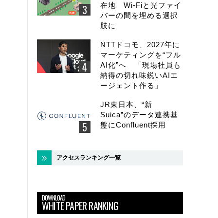
在地 Wi-Fiと光ファイ
バーの間を埋める選択
肢に
NTTドコモ、2027年に
マーケティングを“フル
AI化”へ 「現場社員も
納得の切れ味鋭いAIエ
ージェント作る」
JR東日本、“新
Suica”のデータ連携基
盤にConfluent採用
アクセスランキング一覧
DOWNLOAD
WHITE PAPER RANKING