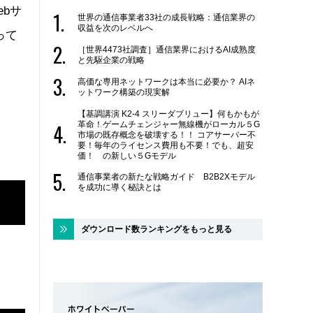
ebサ
世界の通信事業者33社の成長戦略：通信業界の
収益を次のレベルへ
って
［世界4473社調査］通信業界におけるAI成熟度
と先駆企業の戦略
高価な専用ネットワークは本当に必要か？ AIネ
ットワーク構築の現実解
【基調講演 K2-4 スリーダブリュー】何もかもが
革命！ゲームチェンジャー無線機がローカル５G
市場の既存概念を破壊する！！ コアサーバー不
要！毎年のライセンス費用も不要！でも、超安
価！ の新しい５Gモデル
通信事業者の新たな戦略ガイド B2B2Xモデル
を成功に導く秘訣とは
ダウンロード数ランキングをもっと見る