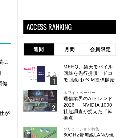
ACCESS RANKING
週間
月間
会員限定
績に
MEEQ、楽天モバイル
オ
回線を先行提供 ドコ
モ回線はeSIM提供開始
岡健
ホワイトペーパー
通信業界のAIトレンド
2026 ― NVIDIA 1000
社超調査が捉えた「転
万社が
換点」
ソリューション特集
60GHz帯無線LANの現