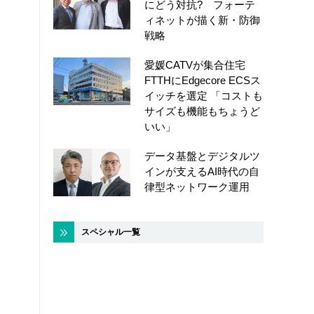
にどう対抗? フォーテ
ィネットが描く新・防御
戦略
愛媛CATVが集合住宅
FTTHにEdgecore ECSス
イッチを選定 「コストも
サイズも機能もちょうど
いい」
データ基盤とデジタルツ
インが支えるAI時代の自
律型ネットワーク運用
スペシャル一覧