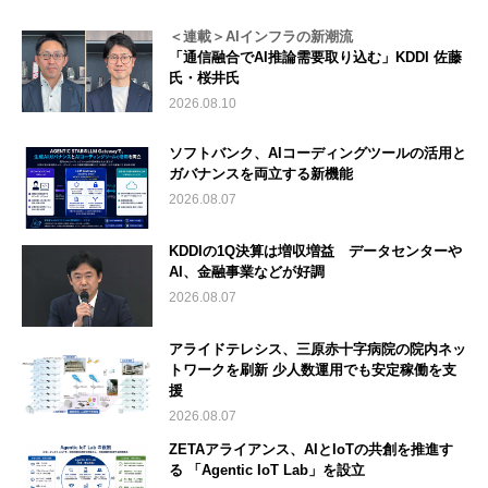
＜連載＞AIインフラの新潮流
「通信融合でAI推論需要取り込む」KDDI 佐藤
氏・桜井氏
2026.08.10
ソフトバンク、AIコーディングツールの活用と
ガバナンスを両立する新機能
2026.08.07
KDDIの1Q決算は増収増益 データセンターや
AI、金融事業などが好調
2026.08.07
アライドテレシス、三原赤十字病院の院内ネッ
トワークを刷新 少人数運用でも安定稼働を支
援
2026.08.07
ZETAアライアンス、AIとIoTの共創を推進す
る 「Agentic IoT Lab」を設立