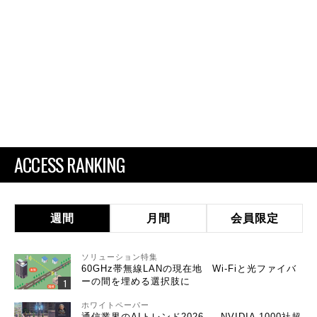
ACCESS RANKING
週間
月間
会員限定
ソリューション特集
60GHz帯無線LANの現在地 Wi-Fiと光ファイバ
ーの間を埋める選択肢に
ホワイトペーパー
通信業界のAIトレンド2026 ― NVIDIA 1000社超