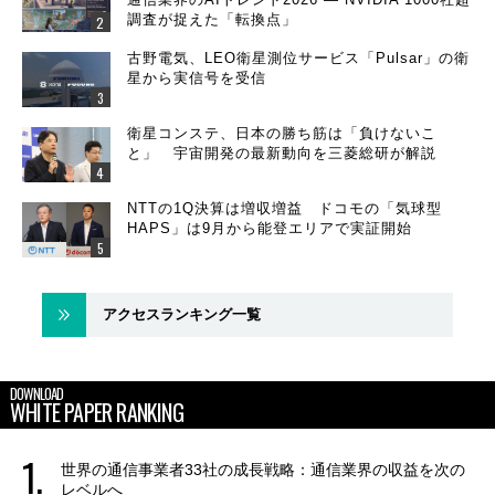
調査が捉えた「転換点」
古野電気、LEO衛星測位サービス「Pulsar」の衛
星から実信号を受信
衛星コンステ、日本の勝ち筋は「負けないこ
と」 宇宙開発の最新動向を三菱総研が解説
NTTの1Q決算は増収増益 ドコモの「気球型
HAPS」は9月から能登エリアで実証開始
アクセスランキング一覧
DOWNLOAD
WHITE PAPER RANKING
世界の通信事業者33社の成長戦略：通信業界の収益を次の
レベルへ