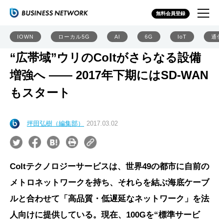
無料会員登録
IOWN
ローカル5G
AI
6G
IoT
通
“広帯域”ウリのColtがさらなる設備
増強へ ―― 2017年下期にはSD-WAN
もスタート
坪田弘樹（編集部）
2017.03.02
Coltテクノロジーサービスは、世界49の都市に自前の
メトロネットワークを持ち、それらを結ぶ海底ケーブ
ルと合わせて「高品質・低遅延なネットワーク」を法
人向けに提供している。現在、100Gを“標準サービ