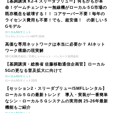
【基調講演 K2-4 スリーダブリュー】何もかもが革
命！ゲームチェンジャー無線機がローカル５G市場の
既存概念を破壊する！！ コアサーバー不要！毎年の
ライセンス費用も不要！でも、超安価！ の新しい５
Gモデル
ローカル5Gサミット
ワイヤレスジャパン×WTP 2026
高価な専用ネットワークは本当に必要か？ AIネット
ワーク構築の現実解
SB C&S株式会社／日本ヒューレット・パッカード合同会社
【基調講演・総務省 佐藤移動通信企画官】ローカル
5Gの更なる普及拡大に向けて
ローカル5Gサミット
ローカル5Gサミット2025
【セッション2・スリーダブリュー/SMFLレンタル】
ローカル５Ｇの最新トレンド 導入・実装が一番簡単
なシン・ローカル５Ｇシステムの実用例 25-26年最新
機能もご紹介