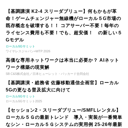
【基調講演 K2-4 スリーダブリュー】何もかもが革
命！ゲームチェンジャー無線機がローカル５G市場の
既存概念を破壊する！！ コアサーバー不要！毎年の
ライセンス費用も不要！でも、超安価！ の新しい５
Gモデル
ローカル5Gサミット
ワイヤレスジャパン×WTP 2026
高価な専用ネットワークは本当に必要か？ AIネット
ワーク構築の現実解
SB C&S株式会社／日本ヒューレット・パッカード合同会社
【基調講演・総務省 佐藤移動通信企画官】ローカル
5Gの更なる普及拡大に向けて
ローカル5Gサミット
ローカル5Gサミット2025
【セッション2・スリーダブリュー/SMFLレンタル】
ローカル５Ｇの最新トレンド 導入・実装が一番簡単
なシン・ローカル５Ｇシステムの実用例 25-26年最新