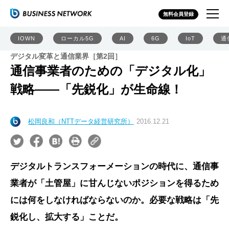
無料会員登録
IOWN
ローカル5G
AI
6G
IoT
通
デジタル変革と通信業界［第2回］
通信事業者のための「デジタル化」
戦略――「先鋭化」が生命線！
松岡良和（NTTデータ経営研究所）
2016.12.21
デジタルトランスフォーメーションの時代に、通信事
業者が「土管屋」に甘んじないポジションを得るため
には何をしなければならないのか。必要な戦略は「先
鋭化し、拡大する」ことだ。