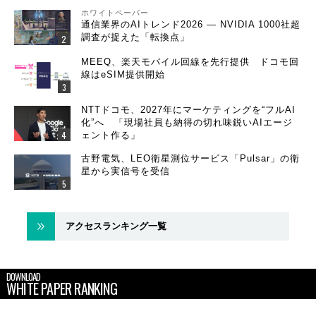
ホワイトペーパー
通信業界のAIトレンド2026 ― NVIDIA 1000社超
調査が捉えた「転換点」
MEEQ、楽天モバイル回線を先行提供 ドコモ回
線はeSIM提供開始
NTTドコモ、2027年にマーケティングを“フルAI
化”へ 「現場社員も納得の切れ味鋭いAIエージ
ェント作る」
古野電気、LEO衛星測位サービス「Pulsar」の衛
星から実信号を受信
アクセスランキング一覧
DOWNLOAD
WHITE PAPER RANKING