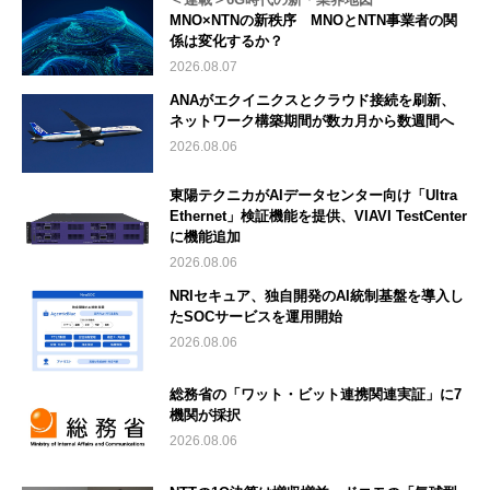
MNO×NTNの新秩序 MNOとNTN事業者の関
係は変化するか？
2026.08.07
ANAがエクイニクスとクラウド接続を刷新、
ネットワーク構築期間が数カ月から数週間へ
2026.08.06
東陽テクニカがAIデータセンター向け「Ultra
Ethernet」検証機能を提供、VIAVI TestCenter
に機能追加
2026.08.06
NRIセキュア、独自開発のAI統制基盤を導入し
たSOCサービスを運用開始
2026.08.06
総務省の「ワット・ビット連携関連実証」に7
機関が採択
2026.08.06