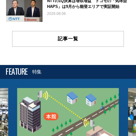
NTTの1Q決算は増収増益 ドコモの「気球型
HAPS」は9月から能登エリアで実証開始
2026.08.06
記事一覧
FEATURE
特集