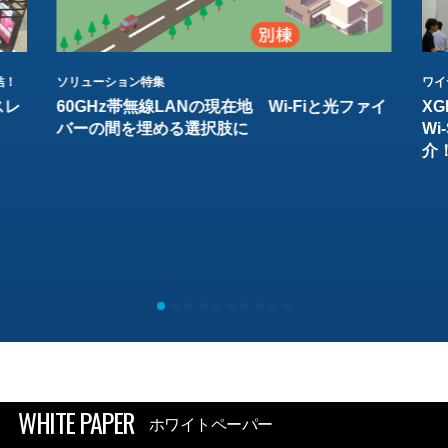
結！
ソリューション特集
ワイ
スレ
60GHz帯無線LANの現在地 Wi-Fiと光ファイ
XG
バーの間を埋める選択肢に
W
介
WHITE PAPER
ホワイトペーパー