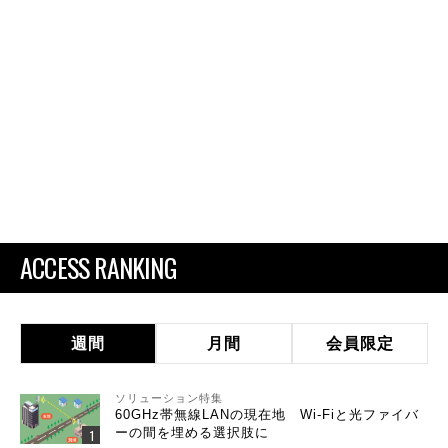
ACCESS RANKING
週間
月間
会員限定
ソリューション特集
60GHz帯無線LANの現在地 Wi-Fiと光ファイバ
ーの間を埋める選択肢に