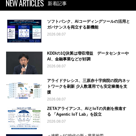
NEW ARTICLES
新着記事
ソフトバンク、AIコーディングツールの活用と
ガバナンスを両立する新機能
2026.08.07
KDDIの1Q決算は増収増益 データセンターや
AI、金融事業などが好調
2026.08.07
アライドテレシス、三原赤十字病院の院内ネッ
トワークを刷新 少人数運用でも安定稼働を支
援
2026.08.07
ZETAアライアンス、AIとIoTの共創を推進す
る 「Agentic IoT Lab」を設立
2026.08.07
＜連載＞6G時代の新・業界地図