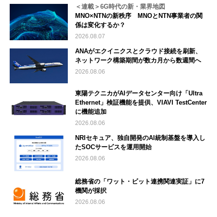
＜連載＞6G時代の新・業界地図
MNO×NTNの新秩序 MNOとNTN事業者の関
係は変化するか？
2026.08.07
ANAがエクイニクスとクラウド接続を刷新、
ネットワーク構築期間が数カ月から数週間へ
2026.08.06
東陽テクニカがAIデータセンター向け「Ultra
Ethernet」検証機能を提供、VIAVI TestCenter
に機能追加
2026.08.06
NRIセキュア、独自開発のAI統制基盤を導入し
たSOCサービスを運用開始
2026.08.06
総務省の「ワット・ビット連携関連実証」に7
機関が採択
2026.08.06