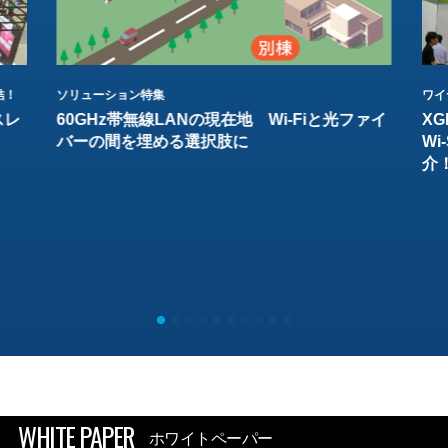
結！
ソリューション特集
ワイ
スレ
60GHz帯無線LANの現在地 Wi-Fiと光ファイ
XG
バーの間を埋める選択肢に
W
介
WHITE PAPER
ホワイトペーパー