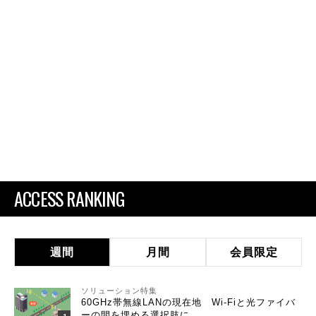
ACCESS RANKING
週間
月間
会員限定
ソリューション特集
60GHz帯無線LANの現在地 Wi-Fiと光ファイバ
ーの間を埋める選択肢に