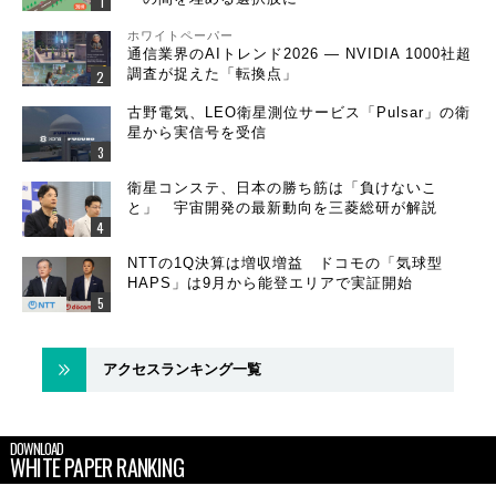
ホワイトペーパー
通信業界のAIトレンド2026 ― NVIDIA 1000社超
調査が捉えた「転換点」
古野電気、LEO衛星測位サービス「Pulsar」の衛
星から実信号を受信
衛星コンステ、日本の勝ち筋は「負けないこ
と」 宇宙開発の最新動向を三菱総研が解説
NTTの1Q決算は増収増益 ドコモの「気球型
HAPS」は9月から能登エリアで実証開始
アクセスランキング一覧
DOWNLOAD
WHITE PAPER RANKING