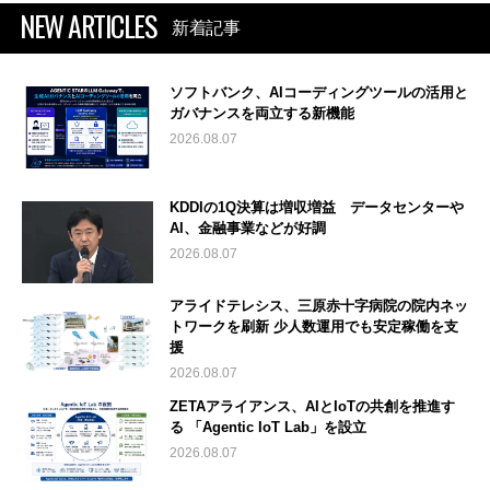
NEW ARTICLES
新着記事
ソフトバンク、AIコーディングツールの活用と
ガバナンスを両立する新機能
2026.08.07
KDDIの1Q決算は増収増益 データセンターや
AI、金融事業などが好調
2026.08.07
アライドテレシス、三原赤十字病院の院内ネッ
トワークを刷新 少人数運用でも安定稼働を支
援
2026.08.07
ZETAアライアンス、AIとIoTの共創を推進す
る 「Agentic IoT Lab」を設立
2026.08.07