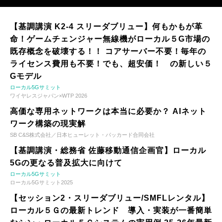
【基調講演 K2-4 スリーダブリュー】何もかもが革
命！ゲームチェンジャー無線機がローカル５G市場の
既存概念を破壊する！！ コアサーバー不要！毎年の
ライセンス費用も不要！でも、超安価！ の新しい５
Gモデル
ローカル5Gサミット
ワイヤレスジャパン×WTP 2026
高価な専用ネットワークは本当に必要か？ AIネット
ワーク構築の現実解
SB C&S株式会社／日本ヒューレット・パッカード合同会社
【基調講演・総務省 佐藤移動通信企画官】ローカル
5Gの更なる普及拡大に向けて
ローカル5Gサミット
ローカル5Gサミット2025
【セッション2・スリーダブリュー/SMFLレンタル】
ローカル５Ｇの最新トレンド 導入・実装が一番簡単