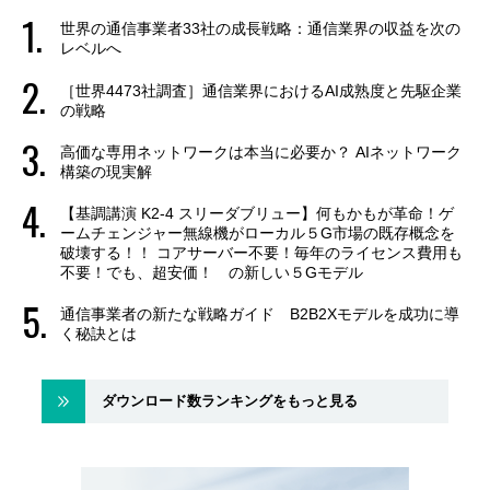
世界の通信事業者33社の成長戦略：通信業界の収益を次の
レベルへ
［世界4473社調査］通信業界におけるAI成熟度と先駆企業
の戦略
高価な専用ネットワークは本当に必要か？ AIネットワーク
構築の現実解
【基調講演 K2-4 スリーダブリュー】何もかもが革命！ゲ
ームチェンジャー無線機がローカル５G市場の既存概念を
破壊する！！ コアサーバー不要！毎年のライセンス費用も
不要！でも、超安価！ の新しい５Gモデル
通信事業者の新たな戦略ガイド B2B2Xモデルを成功に導
く秘訣とは
ダウンロード数ランキングをもっと見る