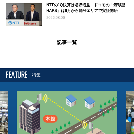
NTTの1Q決算は増収増益 ドコモの「気球型
HAPS」は9月から能登エリアで実証開始
2026.08.06
記事一覧
FEATURE
特集