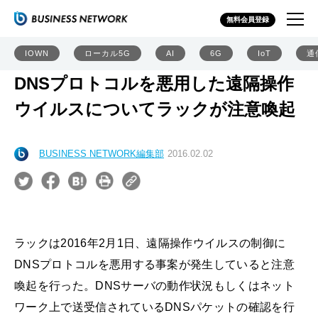
無料会員登録
IOWN
ローカル5G
AI
6G
IoT
通
DNSプロトコルを悪用した遠隔操作
ウイルスについてラックが注意喚起
BUSINESS NETWORK編集部
2016.02.02
ラックは2016年2月1日、遠隔操作ウイルスの制御に
DNSプロトコルを悪用する事案が発生していると注意
喚起を行った。DNSサーバの動作状況もしくはネット
ワーク上で送受信されているDNSパケットの確認を行