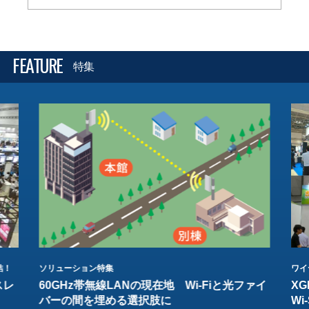
FEATURE
特集
結！
ソリューション特集
ワイ
スレ
60GHz帯無線LANの現在地 Wi-Fiと光ファイ
XG
バーの間を埋める選択肢に
W