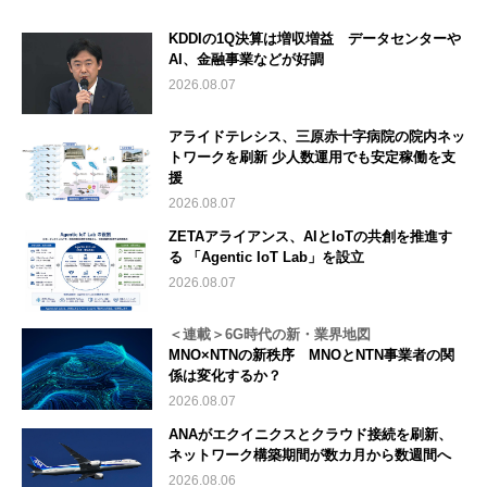
KDDIの1Q決算は増収増益 データセンターや
AI、金融事業などが好調
2026.08.07
アライドテレシス、三原赤十字病院の院内ネッ
トワークを刷新 少人数運用でも安定稼働を支
援
2026.08.07
ZETAアライアンス、AIとIoTの共創を推進す
る 「Agentic IoT Lab」を設立
2026.08.07
＜連載＞6G時代の新・業界地図
MNO×NTNの新秩序 MNOとNTN事業者の関
係は変化するか？
2026.08.07
ANAがエクイニクスとクラウド接続を刷新、
ネットワーク構築期間が数カ月から数週間へ
2026.08.06