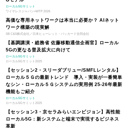
ローカル5Gサミット
ワイヤレスジャパン×WTP 2026
高価な専用ネットワークは本当に必要か？ AIネット
ワーク構築の現実解
SB C&S株式会社／日本ヒューレット・パッカード合同会社
【基調講演・総務省 佐藤移動通信企画官】ローカル
5Gの更なる普及拡大に向けて
ローカル5Gサミット
ローカル5Gサミット2025
【セッション2・スリーダブリュー/SMFLレンタル】
ローカル５Ｇの最新トレンド 導入・実装が一番簡単
なシン・ローカル５Ｇシステムの実用例 25-26年最新
機能もご紹介
ローカル5Gサミット
ローカル5Gサミット2025
【セッション3・京セラみらいエンビジョン】高性能
ローカル5G：新システムと端末で実現するビジネス
革新