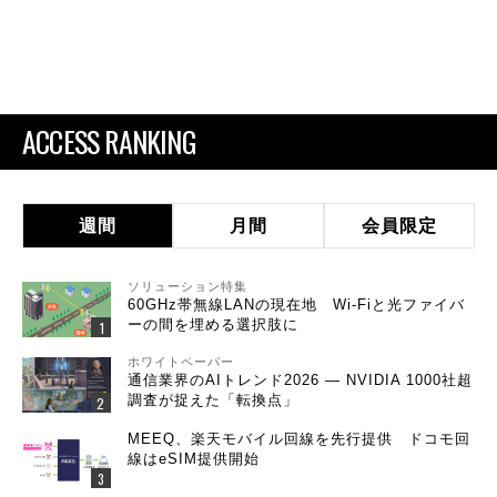
ACCESS RANKING
週間
月間
会員限定
ソリューション特集
60GHz帯無線LANの現在地 Wi-Fiと光ファイバ
ーの間を埋める選択肢に
ホワイトペーパー
通信業界のAIトレンド2026 ― NVIDIA 1000社超
調査が捉えた「転換点」
MEEQ、楽天モバイル回線を先行提供 ドコモ回
線はeSIM提供開始