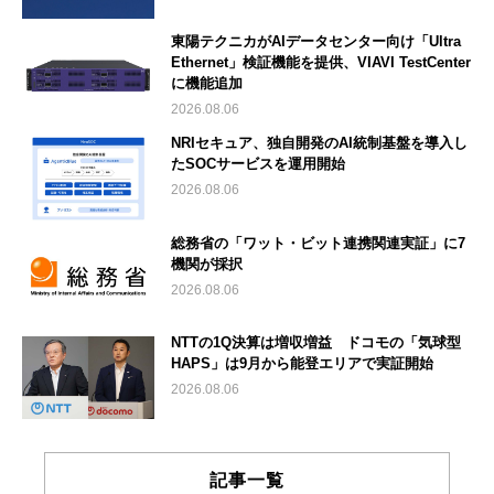
東陽テクニカがAIデータセンター向け「Ultra
Ethernet」検証機能を提供、VIAVI TestCenter
に機能追加
2026.08.06
NRIセキュア、独自開発のAI統制基盤を導入し
たSOCサービスを運用開始
2026.08.06
総務省の「ワット・ビット連携関連実証」に7
機関が採択
2026.08.06
NTTの1Q決算は増収増益 ドコモの「気球型
HAPS」は9月から能登エリアで実証開始
2026.08.06
記事一覧