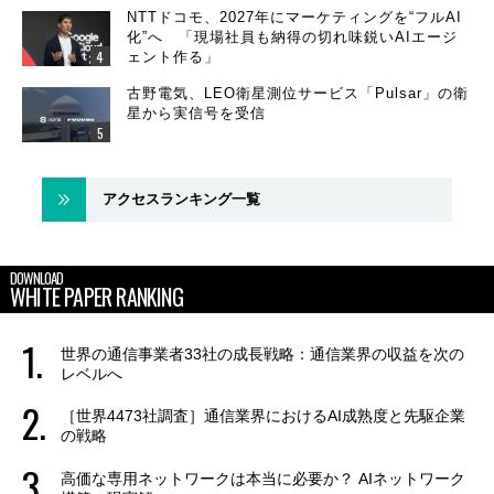
NTTドコモ、2027年にマーケティングを“フルAI
化”へ 「現場社員も納得の切れ味鋭いAIエージ
ェント作る」
古野電気、LEO衛星測位サービス「Pulsar」の衛
星から実信号を受信
アクセスランキング一覧
DOWNLOAD
WHITE PAPER RANKING
世界の通信事業者33社の成長戦略：通信業界の収益を次の
レベルへ
［世界4473社調査］通信業界におけるAI成熟度と先駆企業
の戦略
高価な専用ネットワークは本当に必要か？ AIネットワーク