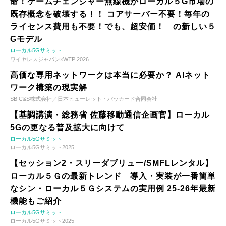
命！ゲームチェンジャー無線機がローカル５G市場の
既存概念を破壊する！！ コアサーバー不要！毎年の
ライセンス費用も不要！でも、超安価！ の新しい５
Gモデル
ローカル5Gサミット
ワイヤレスジャパン×WTP 2026
高価な専用ネットワークは本当に必要か？ AIネット
ワーク構築の現実解
SB C&S株式会社／日本ヒューレット・パッカード合同会社
【基調講演・総務省 佐藤移動通信企画官】ローカル
5Gの更なる普及拡大に向けて
ローカル5Gサミット
ローカル5Gサミット2025
【セッション2・スリーダブリュー/SMFLレンタル】
ローカル５Ｇの最新トレンド 導入・実装が一番簡単
なシン・ローカル５Ｇシステムの実用例 25-26年最新
機能もご紹介
ローカル5Gサミット
ローカル5Gサミット2025