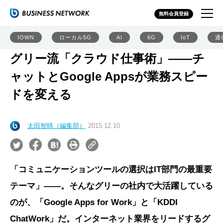
無料会員登録
IOWN
ローカル5G
AI
6G
IoT
通
グリー流「クラウド仕事術」――チ
ャットとGoogle Appsが業務スピー
ドを変える
太田智晴（編集部）
2015.12.10
「コミュニケーションツールの選択はIT部門の最重要
テーマ」――。そんなグリーの社内で大活躍している
のが、「Google Apps for Work」と「KDDI
ChatWork」だ。インターネット業界をリードするグ