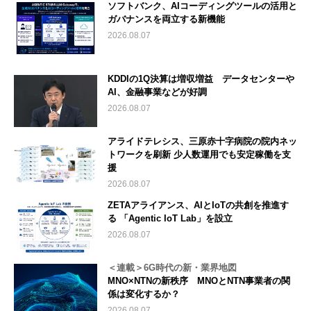
ソフトバンク、AIコーディングツールの活用と
ガバナンスを両立する新機能
2026.08.07
KDDIの1Q決算は増収増益 データセンターや
AI、金融事業などが好調
2026.08.07
アライドテレシス、三原赤十字病院の院内ネッ
トワークを刷新 少人数運用でも安定稼働を支
援
2026.08.07
ZETAアライアンス、AIとIoTの共創を推進す
る 「Agentic IoT Lab」を設立
2026.08.07
＜連載＞6G時代の新・業界地図
MNO×NTNの新秩序 MNOとNTN事業者の関
係は変化するか？
2026.08.07