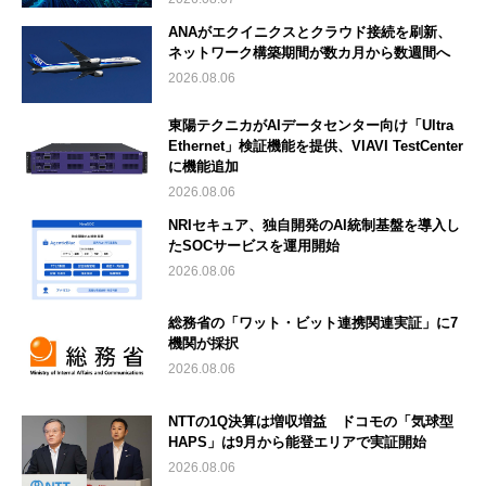
ANAがエクイニクスとクラウド接続を刷新、
ネットワーク構築期間が数カ月から数週間へ
2026.08.06
東陽テクニカがAIデータセンター向け「Ultra
Ethernet」検証機能を提供、VIAVI TestCenter
に機能追加
2026.08.06
NRIセキュア、独自開発のAI統制基盤を導入し
たSOCサービスを運用開始
2026.08.06
総務省の「ワット・ビット連携関連実証」に7
機関が採択
2026.08.06
NTTの1Q決算は増収増益 ドコモの「気球型
HAPS」は9月から能登エリアで実証開始
2026.08.06