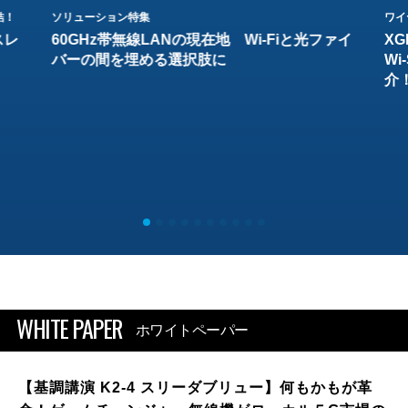
結！
ソリューション特集
ワイ
スレ
60GHz帯無線LANの現在地 Wi-Fiと光ファイ
XG
バーの間を埋める選択肢に
W
介
WHITE PAPER
ホワイトペーパー
【基調講演 K2-4 スリーダブリュー】何もかもが革