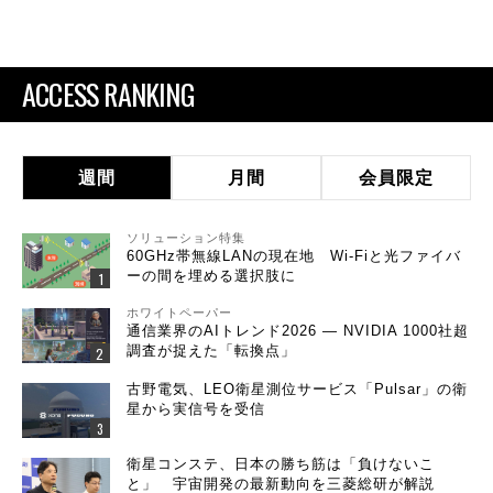
ACCESS RANKING
週間
月間
会員限定
ソリューション特集
60GHz帯無線LANの現在地 Wi-Fiと光ファイバ
ーの間を埋める選択肢に
ホワイトペーパー
通信業界のAIトレンド2026 ― NVIDIA 1000社超
調査が捉えた「転換点」
古野電気、LEO衛星測位サービス「Pulsar」の衛
星から実信号を受信
衛星コンステ、日本の勝ち筋は「負けないこ
と」 宇宙開発の最新動向を三菱総研が解説