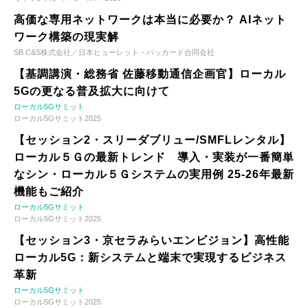
高価な専用ネットワークは本当に必要か？ AIネット
ワーク構築の現実解
SB C&S株式会社／日本ヒューレット・パッカード合同会社
【基調講演・総務省 佐藤移動通信企画官】ローカル
5Gの更なる普及拡大に向けて
ローカル5Gサミット
ローカル5Gサミット2025
【セッション2・スリーダブリュー/SMFLレンタル】
ローカル５Ｇの最新トレンド 導入・実装が一番簡単
なシン・ローカル５Ｇシステムの実用例 25-26年最新
機能もご紹介
ローカル5Gサミット
ローカル5Gサミット2025
【セッション3・京セラみらいエンビジョン】高性能
ローカル5G：新システムと端末で実現するビジネス
革新
ローカル5Gサミット
ローカル5Gサミット2025