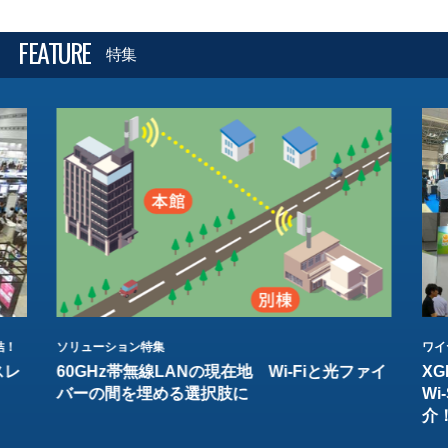
FEATURE
特集
結！
ソリューション特集
ワイ
スレ
60GHz帯無線LANの現在地 Wi-Fiと光ファイ
XG
バーの間を埋める選択肢に
W
介