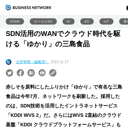
IOWN
ローカル5G
AI
6G
IoT
通
SDN活用のWANでクラウド時代を駆
ける「ゆかり」の三島食品
太田智晴（編集部）
2015.11.17
赤しそを原料にしたふりかけ「ゆかり」で有名な三島
食品は今年7月、ネットワークを刷新した。採用した
のは、SDN技術を活用したイントラネットサービス
「KDDI WVS 2」だ。さらにはWVS 2直結のクラウド
基盤「KDDI クラウドプラットフォームサービス」も