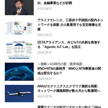
AI、金融事業などが好調
2026.08.07
アライドテレシス、三原赤十字病院の院内ネッ
トワークを刷新 少人数運用でも安定稼働を支
援
2026.08.07
ZETAアライアンス、AIとIoTの共創を推進す
る 「Agentic IoT Lab」を設立
2026.08.07
＜連載＞6G時代の新・業界地図
MNO×NTNの新秩序 MNOとNTN事業者の関
係は変化するか？
2026.08.07
ANAがエクイニクスとクラウド接続を刷新、
ネットワーク構築期間が数カ月から数週間へ
2026.08.06
東陽テクニカがAIデータセンター向け「Ultra