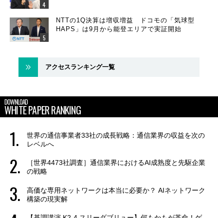
NTTの1Q決算は増収増益 ドコモの「気球型
HAPS」は9月から能登エリアで実証開始
アクセスランキング一覧
DOWNLOAD
WHITE PAPER RANKING
世界の通信事業者33社の成長戦略：通信業界の収益を次の
レベルへ
［世界4473社調査］通信業界におけるAI成熟度と先駆企業
の戦略
高価な専用ネットワークは本当に必要か？ AIネットワーク
構築の現実解
【基調講演 K2-4 スリーダブリュー】何もかもが革命！ゲ