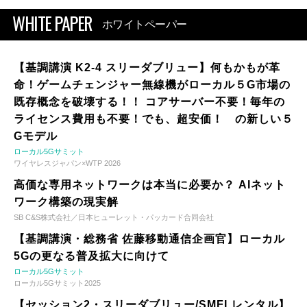
WHITE PAPER
ホワイトペーパー
【基調講演 K2-4 スリーダブリュー】何もかもが革
命！ゲームチェンジャー無線機がローカル５G市場の
既存概念を破壊する！！ コアサーバー不要！毎年の
ライセンス費用も不要！でも、超安価！ の新しい５
Gモデル
ローカル5Gサミット
ワイヤレスジャパン×WTP 2026
高価な専用ネットワークは本当に必要か？ AIネット
ワーク構築の現実解
SB C&S株式会社／日本ヒューレット・パッカード合同会社
【基調講演・総務省 佐藤移動通信企画官】ローカル
5Gの更なる普及拡大に向けて
ローカル5Gサミット
ローカル5Gサミット2025
【セッション2・スリーダブリュー/SMFLレンタル】