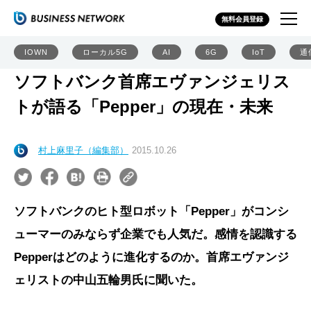
無料会員登録
IOWN
ローカル5G
AI
6G
IoT
通
ソフトバンク首席エヴァンジェリス
トが語る「Pepper」の現在・未来
村上麻里子（編集部）
2015.10.26
ソフトバンクのヒト型ロボット「Pepper」がコンシ
ューマーのみならず企業でも人気だ。感情を認識する
Pepperはどのように進化するのか。首席エヴァンジ
ェリストの中山五輪男氏に聞いた。