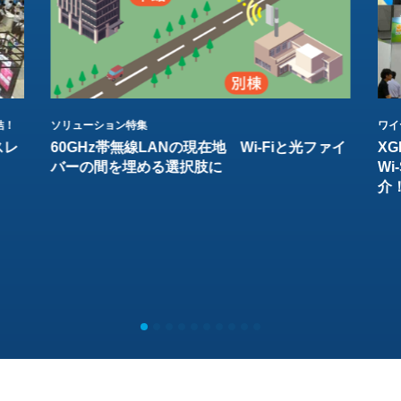
結！
ソリューション特集
ワイ
スレ
60GHz帯無線LANの現在地 Wi-Fiと光ファイ
XG
バーの間を埋める選択肢に
W
介