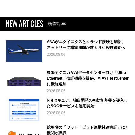
NEW ARTICLES
新着記事
ANAがエクイニクスとクラウド接続を刷新、
ネットワーク構築期間が数カ月から数週間へ
2026.08.06
東陽テクニカがAIデータセンター向け「Ultra
Ethernet」検証機能を提供、VIAVI TestCenter
に機能追加
2026.08.06
NRIセキュア、独自開発のAI統制基盤を導入し
たSOCサービスを運用開始
2026.08.06
総務省の「ワット・ビット連携関連実証」に7
機関が採択