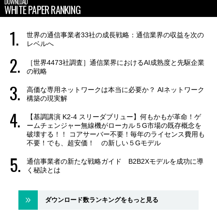
DOWNLOAD
WHITE PAPER RANKING
世界の通信事業者33社の成長戦略：通信業界の収益を次の
レベルへ
［世界4473社調査］通信業界におけるAI成熟度と先駆企業
の戦略
高価な専用ネットワークは本当に必要か？ AIネットワーク
構築の現実解
【基調講演 K2-4 スリーダブリュー】何もかもが革命！ゲ
ームチェンジャー無線機がローカル５G市場の既存概念を
破壊する！！ コアサーバー不要！毎年のライセンス費用も
不要！でも、超安価！ の新しい５Gモデル
通信事業者の新たな戦略ガイド B2B2Xモデルを成功に導
く秘訣とは
ダウンロード数ランキングをもっと見る