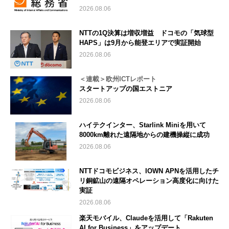
2026.08.06
NTTの1Q決算は増収増益 ドコモの「気球型
HAPS」は9月から能登エリアで実証開始
2026.08.06
＜連載＞欧州ICTレポート
スタートアップの国エストニア
2026.08.06
ハイテクインター、Starlink Miniを用いて
8000km離れた遠隔地からの建機操縦に成功
2026.08.06
NTTドコモビジネス、IOWN APNを活用したチ
リ銅鉱山の遠隔オペレーション高度化に向けた
実証
2026.08.06
楽天モバイル、Claudeを活用して「Rakuten
AI for Business」をアップデート