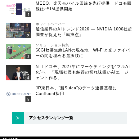
MEEQ、楽天モバイル回線を先行提供 ドコモ回
線はeSIM提供開始
ホワイトペーパー
通信業界のAIトレンド2026 ― NVIDIA 1000社超
調査が捉えた「転換点」
ソリューション特集
60GHz帯無線LANの現在地 Wi-Fiと光ファイバ
ーの間を埋める選択肢に
NTTドコモ、2027年にマーケティングを“フルAI
化”へ 「現場社員も納得の切れ味鋭いAIエージ
ェント作る」
JR東日本、“新Suica”のデータ連携基盤に
Confluent採用
アクセスランキング一覧