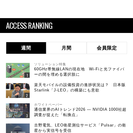
ACCESS RANKING
週間
月間
会員限定
ソリューション特集
60GHz帯無線LANの現在地 Wi-Fiと光ファイバ
ーの間を埋める選択肢に
楽天モバイルの設備投資の進捗状況は？ 日本版
Starlink「J-LEO」の構築にも意欲
ホワイトペーパー
通信業界のAIトレンド2026 ― NVIDIA 1000社超
調査が捉えた「転換点」
古野電気、LEO衛星測位サービス「Pulsar」の衛
星から実信号を受信