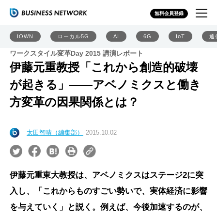
無料会員登録
IOWN
ローカル5G
AI
6G
IoT
通
ワークスタイル変革Day 2015 講演レポート
伊藤元重教授「これから創造的破壊
が起きる」――アベノミクスと働き
方変革の因果関係とは？
太田智晴（編集部）
2015.10.02
伊藤元重東大教授は、アベノミクスはステージ2に突
入し、「これからものすごい勢いで、実体経済に影響
を与えていく」と説く。例えば、今後加速するのが、