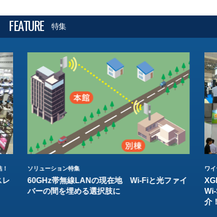
FEATURE
特集
結！
ソリューション特集
ワイ
スレ
60GHz帯無線LANの現在地 Wi-Fiと光ファイ
XG
バーの間を埋める選択肢に
W
介