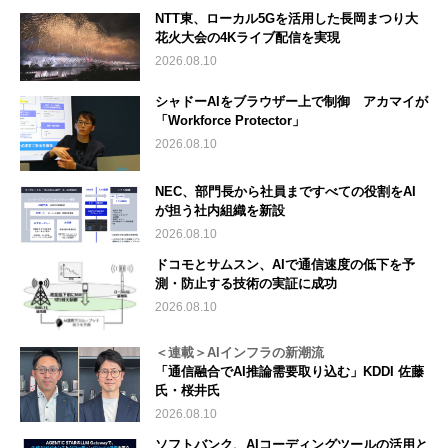
NTT東、ローカル5Gを活用した長岡まつり大
花火大会の4Kライブ配信を実現
2026.08.10
シャドーAIをブラウザー上で制御 アカマイが
「Workforce Protector」
2026.08.10
NEC、部門長から社員まですべての役割をAI
が担う社内組織を新設
2026.08.10
ドコモとサムスン、AIで通信速度の低下を予
測・防止する技術の実証に成功
2026.08.10
＜連載＞AIインフラの新潮流
「通信融合でAI推論需要取り込む」KDDI 佐藤
氏・桜井氏
2026.08.10
ソフトバンク、AIコーディングツールの活用と