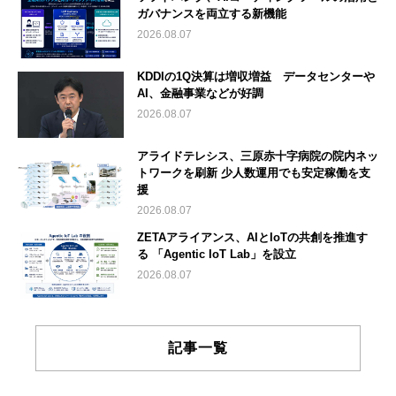
ガバナンスを両立する新機能
2026.08.07
KDDIの1Q決算は増収増益 データセンターや
AI、金融事業などが好調
2026.08.07
アライドテレシス、三原赤十字病院の院内ネッ
トワークを刷新 少人数運用でも安定稼働を支
援
2026.08.07
ZETAアライアンス、AIとIoTの共創を推進す
る 「Agentic IoT Lab」を設立
2026.08.07
記事一覧