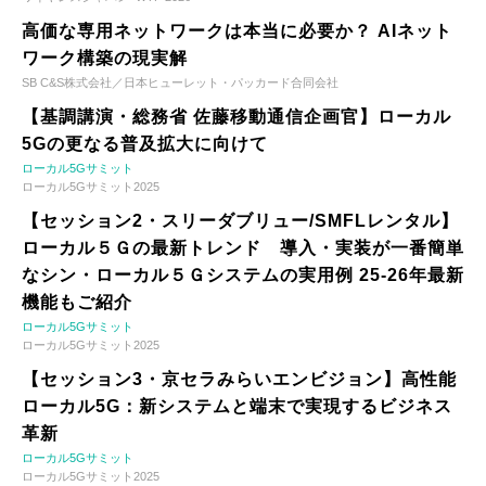
高価な専用ネットワークは本当に必要か？ AIネット
ワーク構築の現実解
SB C&S株式会社／日本ヒューレット・パッカード合同会社
【基調講演・総務省 佐藤移動通信企画官】ローカル
5Gの更なる普及拡大に向けて
ローカル5Gサミット
ローカル5Gサミット2025
【セッション2・スリーダブリュー/SMFLレンタル】
ローカル５Ｇの最新トレンド 導入・実装が一番簡単
なシン・ローカル５Ｇシステムの実用例 25-26年最新
機能もご紹介
ローカル5Gサミット
ローカル5Gサミット2025
【セッション3・京セラみらいエンビジョン】高性能
ローカル5G：新システムと端末で実現するビジネス
革新
ローカル5Gサミット
ローカル5Gサミット2025