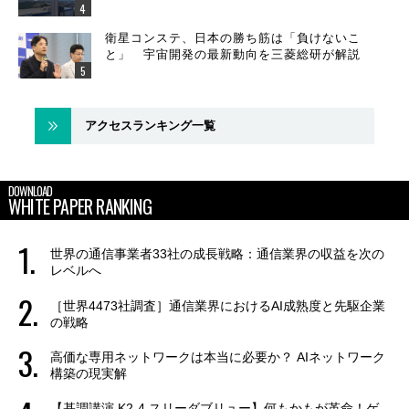
衛星コンステ、日本の勝ち筋は「負けないこ
と」 宇宙開発の最新動向を三菱総研が解説
アクセスランキング一覧
DOWNLOAD
WHITE PAPER RANKING
世界の通信事業者33社の成長戦略：通信業界の収益を次の
レベルへ
［世界4473社調査］通信業界におけるAI成熟度と先駆企業
の戦略
高価な専用ネットワークは本当に必要か？ AIネットワーク
構築の現実解
【基調講演 K2-4 スリーダブリュー】何もかもが革命！ゲ