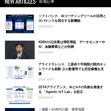
NEW ARTICLES
新着記事
ソフトバンク、AIコーディングツールの活用と
ガバナンスを両立する新機能
2026.08.07
KDDIの1Q決算は増収増益 データセンターや
AI、金融事業などが好調
2026.08.07
アライドテレシス、三原赤十字病院の院内ネッ
トワークを刷新 少人数運用でも安定稼働を支
援
2026.08.07
ZETAアライアンス、AIとIoTの共創を推進す
る 「Agentic IoT Lab」を設立
2026.08.07
＜連載＞6G時代の新・業界地図