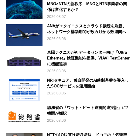
MNO×NTNの新秩序 MNOとNTN事業者の関
係は変化するか？
2026.08.07
ANAがエクイニクスとクラウド接続を刷新、
ネットワーク構築期間が数カ月から数週間へ
2026.08.06
東陽テクニカがAIデータセンター向け「Ultra
Ethernet」検証機能を提供、VIAVI TestCenter
に機能追加
2026.08.06
NRIセキュア、独自開発のAI統制基盤を導入し
たSOCサービスを運用開始
2026.08.06
総務省の「ワット・ビット連携関連実証」に7
機関が採択
2026.08.06
NTTの1Q決算は増収増益 ドコモの「気球型