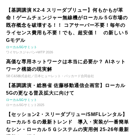
【基調講演 K2-4 スリーダブリュー】何もかもが革
命！ゲームチェンジャー無線機がローカル５G市場の
既存概念を破壊する！！ コアサーバー不要！毎年の
ライセンス費用も不要！でも、超安価！ の新しい５
Gモデル
ローカル5Gサミット
ワイヤレスジャパン×WTP 2026
高価な専用ネットワークは本当に必要か？ AIネット
ワーク構築の現実解
SB C&S株式会社／日本ヒューレット・パッカード合同会社
【基調講演・総務省 佐藤移動通信企画官】ローカル
5Gの更なる普及拡大に向けて
ローカル5Gサミット
ローカル5Gサミット2025
【セッション2・スリーダブリュー/SMFLレンタル】
ローカル５Ｇの最新トレンド 導入・実装が一番簡単
なシン・ローカル５Ｇシステムの実用例 25-26年最新