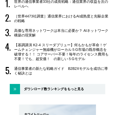
世界の通信事業者33社の成長戦略：通信業界の収益を次の
レベルへ
［世界4473社調査］通信業界におけるAI成熟度と先駆企業
の戦略
高価な専用ネットワークは本当に必要か？ AIネットワーク
構築の現実解
【基調講演 K2-4 スリーダブリュー】何もかもが革命！ゲ
ームチェンジャー無線機がローカル５G市場の既存概念を
破壊する！！ コアサーバー不要！毎年のライセンス費用も
不要！でも、超安価！ の新しい５Gモデル
通信事業者の新たな戦略ガイド B2B2Xモデルを成功に導
く秘訣とは
ダウンロード数ランキングをもっと見る