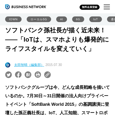
無料会員登録
IOWN
ローカル5G
AI
6G
IoT
通
ソフトバンク孫社長が描く近未来！
――「IoTは、スマホよりも爆発的に
ライフスタイルを変えていく」
太田智晴（編集部）
2015.07.30
ソフトバンクグループは今、どんな成長戦略を描いて
いるのか。7月30日～31日開催の法人向けプライベー
トイベント「SoftBank World 2015」の基調講演に登
壇した孫正義社長は、IoT、人工知能、スマートロボ