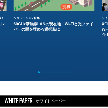
結！
ソリューション特集
ワイ
スレ
60GHz帯無線LANの現在地 Wi-Fiと光ファイ
XG
バーの間を埋める選択肢に
W
介
WHITE PAPER
ホワイトペーパー